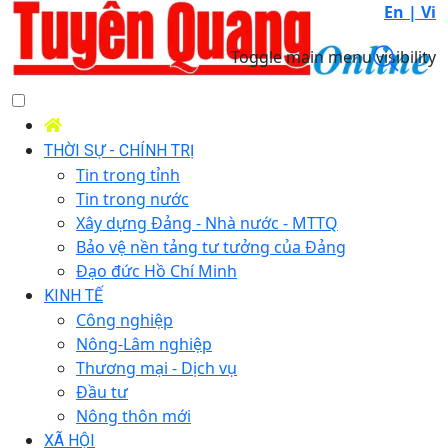
En |
Vi
Toggle main menu visibility
THỜI SỰ - CHÍNH TRỊ
Tin trong tỉnh
Tin trong nước
Xây dựng Đảng - Nhà nước - MTTQ
Bảo vệ nền tảng tư tưởng của Đảng
Đạo đức Hồ Chí Minh
KINH TẾ
Công nghiệp
Nông-Lâm nghiệp
Thương mại - Dịch vụ
Đầu tư
Nông thôn mới
XÃ HỘI