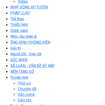
Video
NHỊP SỐNG XỨ TUYÊN
PHÁP LUẬT
Thể thao
THIẾU NHI
Chính sách
Nhịp cầu nhân ái
ỐNG KÍNH PHÓNG VIÊN
Giải trí
Người tốt - Việc tốt
GÓC NHÌN
XÃ LUẬN - VẤN ĐỀ KỲ NÀY
NỀN TẢNG SỐ
Truyền hình
Thời sự
Chuyên đề
Văn nghệ
Dân tộc