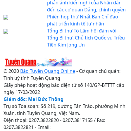
phản ánh kiến nghị của Nhân dân
đến các cơ quan Đảng, chính quyền
Phiên họp thứ Nhất Ban Chỉ đạo
phát triển kinh tế tư nhân
Tổng Bí thư Tô Lâm hội đàm với
Tổng Bí thư, Chủ tịch Quốc vụ Triều
Tiên Kim Jong Un
© 2020
Báo Tuyên Quang Online
- Cơ quan chủ quản:
Tỉnh uỷ tỉnh Tuyên Quang
Giấy phép hoạt động báo điện tử số 140/GP-BTTTT cấp
ngày 17/03/2022
Giám đốc: Mai Đức Thông
Trụ sở Tòa soạn: Số 219, đường Tân Trào, phường Minh
Xuân, tỉnh Tuyên Quang, Việt Nam.
Điện thoại: 0207.3822820 - 0207.3817155 / Fax:
0207.3822821 - Email: