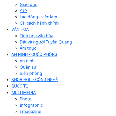
Giáo dục
Y tế
Lao động - việc làm
Cải cách hành chính
VĂN HÓA
Tinh hoa văn hóa
Đất và người Tuyên Quang
Ẩm thực
AN NINH - QUỐC PHÒNG
An ninh
Quân sự
Biên phòng
KHOA HỌC - CÔNG NGHỆ
QUỐC TẾ
MULTIMEDIA
Photo
Infographic
Emagazine