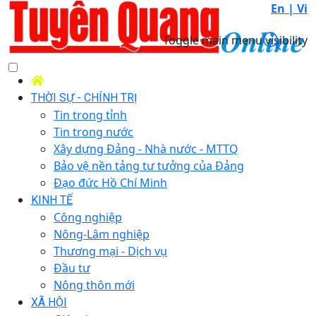
En |
Vi
Toggle main menu visibility
THỜI SỰ - CHÍNH TRỊ
Tin trong tỉnh
Tin trong nước
Xây dựng Đảng - Nhà nước - MTTQ
Bảo vệ nền tảng tư tưởng của Đảng
Đạo đức Hồ Chí Minh
KINH TẾ
Công nghiệp
Nông-Lâm nghiệp
Thương mại - Dịch vụ
Đầu tư
Nông thôn mới
XÃ HỘI