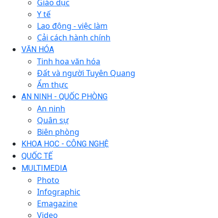
Giáo dục
Y tế
Lao động - việc làm
Cải cách hành chính
VĂN HÓA
Tinh hoa văn hóa
Đất và người Tuyên Quang
Ẩm thực
AN NINH - QUỐC PHÒNG
An ninh
Quân sự
Biên phòng
KHOA HỌC - CÔNG NGHỆ
QUỐC TẾ
MULTIMEDIA
Photo
Infographic
Emagazine
Video