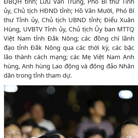
ĐBQH tỉnh; Lưu Văn Trung, Phó Bí thư Tỉnh
ủy, Chủ tịch HĐND tỉnh; Hồ Văn Mười, Phó Bí
thư Tỉnh ủy, Chủ tịch UBND tỉnh; Điểu Xuân
Hùng, UVBTV Tỉnh ủy, Chủ tịch Ủy ban MTTQ
Việt Nam tỉnh Đắk Nông; các đồng chí lãnh
đạo tỉnh Đắk Nông qua các thời kỳ, các bậc
lão thành cách mạng; các Mẹ Việt Nam Anh
hùng, Anh hùng Lao động và đông đảo Nhân
dân trong tỉnh tham dự.