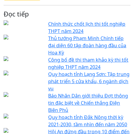
Đọc tiếp
Chính thức chốt lịch thi tốt nghiệp
THPT năm 2024
Thủ tướng Phạm Minh Chính tiếp
đại diện 60 tập đoàn hàng đầu của
Hoa Kỳ
Công bố đề thi tham khảo kỳ thi tốt
nghiệp THPT năm 2024
Quy hoạch tỉnh Lạng Sơn: Tập trung
phát triển 5 cửa khẩu, 6 ngành dịch
vụ
Báo Nhân Dân giới thiệu Đợt thông
tin đặc biệt về Chiến thắng Điện
Biên Phủ
Quy hoạch tỉnh Đắk Nông thời kỳ
2021-2030, tầm nhìn đến năm 2050
Hội An đứng đầu trong 10 điểm đến