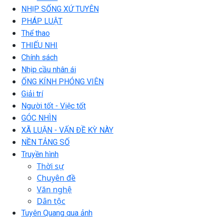
NHỊP SỐNG XỨ TUYÊN
PHÁP LUẬT
Thể thao
THIẾU NHI
Chính sách
Nhịp cầu nhân ái
ỐNG KÍNH PHÓNG VIÊN
Giải trí
Người tốt - Việc tốt
GÓC NHÌN
XÃ LUẬN - VẤN ĐỀ KỲ NÀY
NỀN TẢNG SỐ
Truyền hình
Thời sự
Chuyên đề
Văn nghệ
Dân tộc
Tuyên Quang qua ảnh