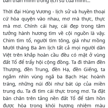
bản thân mình trong lịch sử của mình…
Thời đại Hùng Vương - lịch sử và huyền thoại
cứ hòa quyện vào nhau, mơ mà thực, thực
mà mơ. Chính cái hay, cái đẹp trong tâm
tưởng hành hương tìm về cội nguồn là vậy.
Chim tìm tổ, người tìm tông, giá như mồng
Mười tháng Ba âm lịch tất cả mọi người dân
Việt trên khắp hoàn cầu đều có mặt ở vùng
đất Tổ để trẩy hội cộng đồng. Ta đi thăm đền
Thượng, đền Trung, đền Hạ, đền Giếng, ta
ngắm nhìn vùng ngã ba Bạch Hạc hoành
tráng, những núi đồi như bát úp của miền
trung du. Ta đi tìm cái thực trong mơ. Ta đặt
bàn chân trên tảng nền đất Tổ để tâm hồn
được hòa trong khói hương nhiệm màu