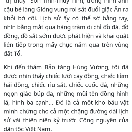
“trị thủy” Sơn Tinh-Thủy Tinh, trong hình ảnh
cậu bé làng Gióng vung roi sắt đuổi giặc Ân ra
khỏi bờ cõi. Lịch sử ấy có thể sờ bằng tay,
nhìn bằng mắt qua hàng trăm di chỉ đồ đá, đồ
đồng, đồ sắt sớm được phát hiện và khai quật
liên tiếp trong mấy chục năm qua trên vùng
đất Tổ.
Khi đến thăm Bảo tàng Hùng Vương, tôi đã
được nhìn thấy chiếc lưỡi cày đồng, chiếc liềm
hái đồng, chiếc rìu sắt, chiếc cuốc đá, những
ngọn giáo búp đa, những mũi tên đồng hình
lá, hình ba cạnh… Đó là cả một kho báu vật
minh chứng cho cả một chặng đường dài lịch
sử vài thiên niên kỷ trước Công nguyên của
dân tộc Việt Nam.