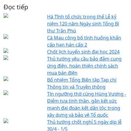
Đọc tiếp
Hà Tĩnh tổ chức trọng thể Lễ kỷ
niệm 120 năm Ngày sinh Tổng Bí
thư Trần Phú
Cà Mau công bố tình huống khẩn
cấp hạn hán cấp 2
Chốt lịch tuyển sinh đại học 2024
Thủ tướng yêu cầu bảo đảm cung
ứng điện, hoàn thiện chính sách
mua bán điện
Bổ nhiệm Tổng Biên tập Tạp chí
Thông tin và Truyền thông
Tín ngưỡng thờ cúng Hùng Vương -
Điểm tựa tinh thần, gắn kết sức
mạnh đại đoàn kết dân tộc trong
xây dựng và bảo vệ Tổ quốc
Thủ tướng chốt nghỉ 5 ngày dịp lễ
30/4 - 1/5