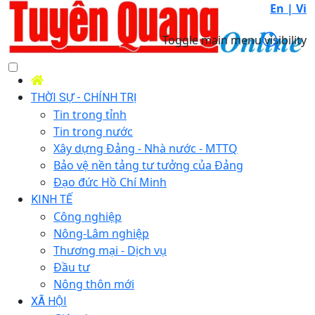
En |
Vi
Toggle main menu visibility
THỜI SỰ - CHÍNH TRỊ
Tin trong tỉnh
Tin trong nước
Xây dựng Đảng - Nhà nước - MTTQ
Bảo vệ nền tảng tư tưởng của Đảng
Đạo đức Hồ Chí Minh
KINH TẾ
Công nghiệp
Nông-Lâm nghiệp
Thương mại - Dịch vụ
Đầu tư
Nông thôn mới
XÃ HỘI