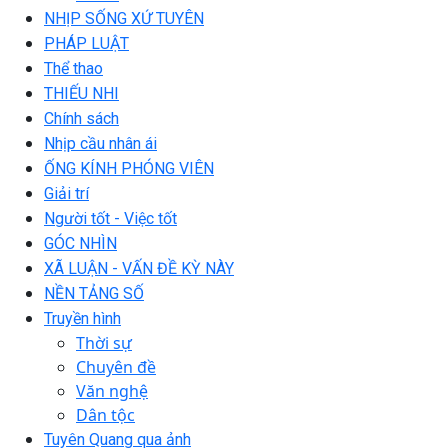
NHỊP SỐNG XỨ TUYÊN
PHÁP LUẬT
Thể thao
THIẾU NHI
Chính sách
Nhịp cầu nhân ái
ỐNG KÍNH PHÓNG VIÊN
Giải trí
Người tốt - Việc tốt
GÓC NHÌN
XÃ LUẬN - VẤN ĐỀ KỲ NÀY
NỀN TẢNG SỐ
Truyền hình
Thời sự
Chuyên đề
Văn nghệ
Dân tộc
Tuyên Quang qua ảnh