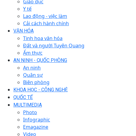
Giáo dục
Y tế
Lao động - việc làm
Cải cách hành chính
VĂN HÓA
Tinh hoa văn hóa
Đất và người Tuyên Quang
Ẩm thực
AN NINH - QUỐC PHÒNG
An ninh
Quân sự
Biên phòng
KHOA HỌC - CÔNG NGHỆ
QUỐC TẾ
MULTIMEDIA
Photo
Infographic
Emagazine
Video