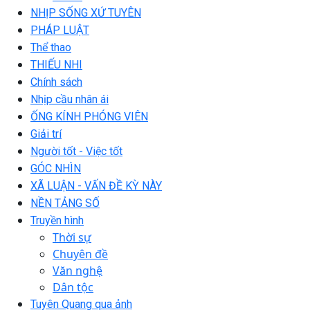
NHỊP SỐNG XỨ TUYÊN
PHÁP LUẬT
Thể thao
THIẾU NHI
Chính sách
Nhịp cầu nhân ái
ỐNG KÍNH PHÓNG VIÊN
Giải trí
Người tốt - Việc tốt
GÓC NHÌN
XÃ LUẬN - VẤN ĐỀ KỲ NÀY
NỀN TẢNG SỐ
Truyền hình
Thời sự
Chuyên đề
Văn nghệ
Dân tộc
Tuyên Quang qua ảnh