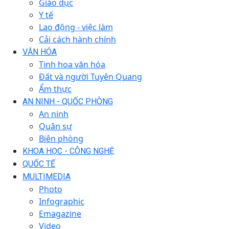
Giáo dục
Y tế
Lao động - việc làm
Cải cách hành chính
VĂN HÓA
Tinh hoa văn hóa
Đất và người Tuyên Quang
Ẩm thực
AN NINH - QUỐC PHÒNG
An ninh
Quân sự
Biên phòng
KHOA HỌC - CÔNG NGHỆ
QUỐC TẾ
MULTIMEDIA
Photo
Infographic
Emagazine
Video