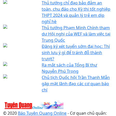
Thủ tướng chỉ đạo bảo đảm an
toàn, chu đáo cho Kỳ thi tốt nghiệp
THPT 2024 và quản lý trẻ em dịp
nghỉ hè
Thủ tướng Phạm Minh Chính tham
dự Hội nghị của WEF và làm việc tại
Trung Quốc
Đăng ký xét tuyển sớm đại học: Thí
sinh lưu ý gì để tránh đỗ thành
trượt?
Ra mắt sách của Tổng Bí thư
Nguyễn Phú Trọng
Chủ tịch Quốc hội Trần Thanh Mẫn
gặp mặt lãnh đạo các cơ quan báo
chí
© 2020
Báo Tuyên Quang Online
- Cơ quan chủ quản: