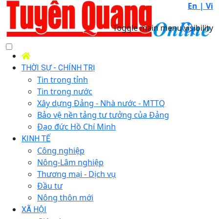
En |
Vi
Toggle main menu visibility
THỜI SỰ - CHÍNH TRỊ
Tin trong tỉnh
Tin trong nước
Xây dựng Đảng - Nhà nước - MTTQ
Bảo vệ nền tảng tư tưởng của Đảng
Đạo đức Hồ Chí Minh
KINH TẾ
Công nghiệp
Nông-Lâm nghiệp
Thương mại - Dịch vụ
Đầu tư
Nông thôn mới
XÃ HỘI