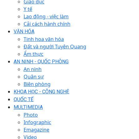
Giáo dục
Y tế
Lao động - việc làm
Cải cách hành chính
VĂN HÓA
Tinh hoa văn hóa
Đất và người Tuyên Quang
Ẩm thực
AN NINH - QUỐC PHÒNG
An ninh
Quân sự
Biên phòng
KHOA HỌC - CÔNG NGHỆ
QUỐC TẾ
MULTIMEDIA
Photo
Infographic
Emagazine
Video