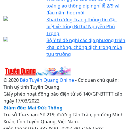
toàn giao thông dịp nghỉ lễ 2/9 và
đầu năm học mới
Khai trương Trang thông tin đặc
biệt về Tổng Bí thư Nguyễn Phú
Trọng
Bộ Y tế đề nghị các địa phương triển
khai phòng, chống dịch trong mùa
tựu trường
© 2020
Báo Tuyên Quang Online
- Cơ quan chủ quản:
Tỉnh uỷ tỉnh Tuyên Quang
Giấy phép hoạt động báo điện tử số 140/GP-BTTTT cấp
ngày 17/03/2022
Giám đốc: Mai Đức Thông
Trụ sở Tòa soạn: Số 219, đường Tân Trào, phường Minh
Xuân, tỉnh Tuyên Quang, Việt Nam.
Điện thoại: 0207.3822820 - 0207.3817155 / Fax: