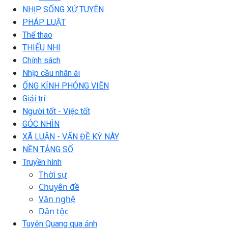
NHỊP SỐNG XỨ TUYÊN
PHÁP LUẬT
Thể thao
THIẾU NHI
Chính sách
Nhịp cầu nhân ái
ỐNG KÍNH PHÓNG VIÊN
Giải trí
Người tốt - Việc tốt
GÓC NHÌN
XÃ LUẬN - VẤN ĐỀ KỲ NÀY
NỀN TẢNG SỐ
Truyền hình
Thời sự
Chuyên đề
Văn nghệ
Dân tộc
Tuyên Quang qua ảnh