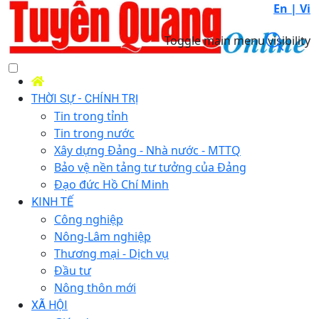
En |
Vi
Toggle main menu visibility
THỜI SỰ - CHÍNH TRỊ
Tin trong tỉnh
Tin trong nước
Xây dựng Đảng - Nhà nước - MTTQ
Bảo vệ nền tảng tư tưởng của Đảng
Đạo đức Hồ Chí Minh
KINH TẾ
Công nghiệp
Nông-Lâm nghiệp
Thương mại - Dịch vụ
Đầu tư
Nông thôn mới
XÃ HỘI