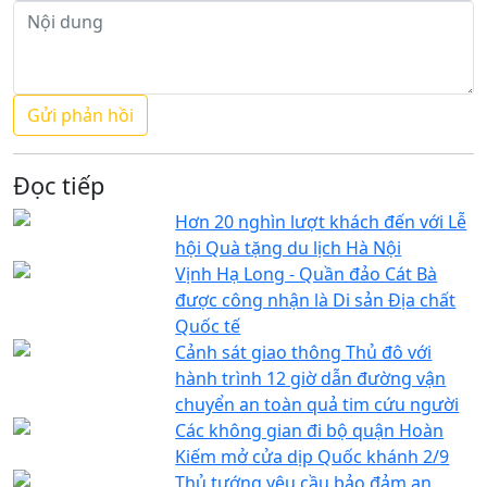
Đọc tiếp
Hơn 20 nghìn lượt khách đến với Lễ
hội Quà tặng du lịch Hà Nội
Vịnh Hạ Long - Quần đảo Cát Bà
được công nhận là Di sản Địa chất
Quốc tế
Cảnh sát giao thông Thủ đô với
hành trình 12 giờ dẫn đường vận
chuyển an toàn quả tim cứu người
Các không gian đi bộ quận Hoàn
Kiếm mở cửa dịp Quốc khánh 2/9
Thủ tướng yêu cầu bảo đảm an