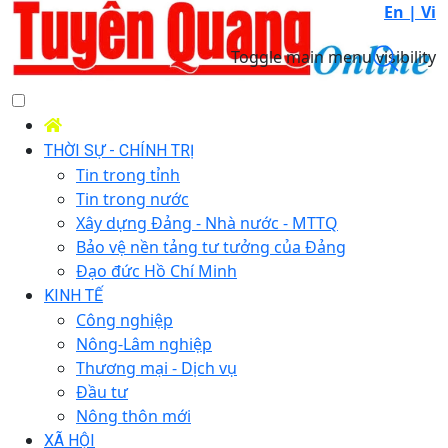
En |
Vi
Toggle main menu visibility
THỜI SỰ - CHÍNH TRỊ
Tin trong tỉnh
Tin trong nước
Xây dựng Đảng - Nhà nước - MTTQ
Bảo vệ nền tảng tư tưởng của Đảng
Đạo đức Hồ Chí Minh
KINH TẾ
Công nghiệp
Nông-Lâm nghiệp
Thương mại - Dịch vụ
Đầu tư
Nông thôn mới
XÃ HỘI