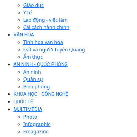
Giáo dục
Y tế
Lao động - việc làm
Cải cách hành chính
VĂN HÓA
Tinh hoa văn hóa
Đất và người Tuyên Quang
Ẩm thực
AN NINH - QUỐC PHÒNG
An ninh
Quân sự
Biên phòng
KHOA HỌC - CÔNG NGHỆ
QUỐC TẾ
MULTIMEDIA
Photo
Infographic
Emagazine