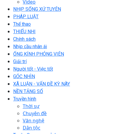
Video
NHỊP SỐNG XỨ TUYÊN
PHÁP LUẬT
Thể thao
THIẾU NHI
Chính sách
Nhịp cầu nhân ái
ỐNG KÍNH PHÓNG VIÊN
Giải trí
Người tốt - Việc tốt
GÓC NHÌN
XÃ LUẬN - VẤN ĐỀ KỲ NÀY
NỀN TẢNG SỐ
Truyền hình
Thời sự
Chuyên đề
Văn nghệ
Dân tộc