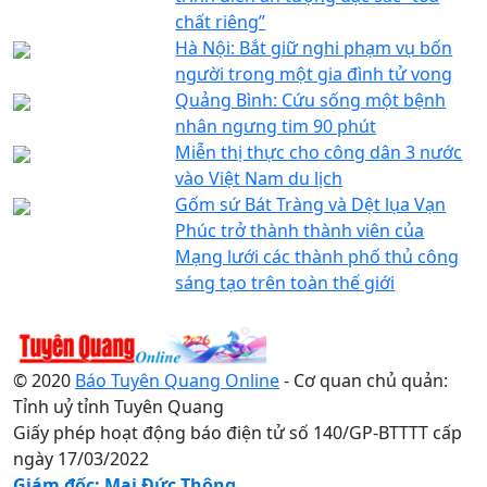
chất riêng”
Hà Nội: Bắt giữ nghi phạm vụ bốn
người trong một gia đình tử vong
Quảng Bình: Cứu sống một bệnh
nhân ngưng tim 90 phút
Miễn thị thực cho công dân 3 nước
vào Việt Nam du lịch
Gốm sứ Bát Tràng và Dệt lụa Vạn
Phúc trở thành thành viên của
Mạng lưới các thành phố thủ công
sáng tạo trên toàn thế giới
© 2020
Báo Tuyên Quang Online
- Cơ quan chủ quản:
Tỉnh uỷ tỉnh Tuyên Quang
Giấy phép hoạt động báo điện tử số 140/GP-BTTTT cấp
ngày 17/03/2022
Giám đốc: Mai Đức Thông