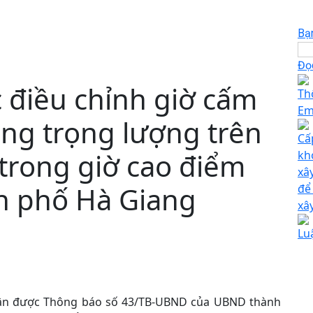
Bạ
Đọc
 điều chỉnh giờ cấm
Th
Em
ổng trọng lượng trên
Cấ
trong giờ cao điểm
kh
xâ
nh phố Hà Giang
để
xâ
Lu
hận được Thông báo số 43/TB-UBND của UBND thành