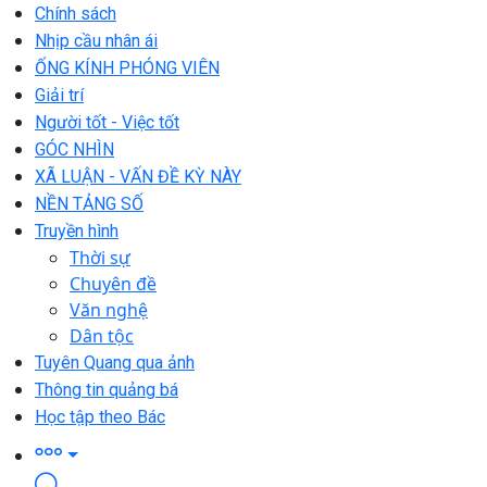
Chính sách
Nhịp cầu nhân ái
ỐNG KÍNH PHÓNG VIÊN
Giải trí
Người tốt - Việc tốt
GÓC NHÌN
XÃ LUẬN - VẤN ĐỀ KỲ NÀY
NỀN TẢNG SỐ
Truyền hình
Thời sự
Chuyên đề
Văn nghệ
Dân tộc
Tuyên Quang qua ảnh
Thông tin quảng bá
Học tập theo Bác