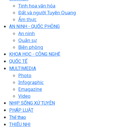
Tinh hoa văn hóa
Đất và người Tuyên Quang
Ẩm thực
AN NINH - QUỐC PHÒNG
An ninh
Quân sự
Biên phòng
KHOA HỌC - CÔNG NGHỆ
QUỐC TẾ
MULTIMEDIA
Photo
Infographic
Emagazine
Video
NHỊP SỐNG XỨ TUYÊN
PHÁP LUẬT
Thể thao
THIẾU NHI