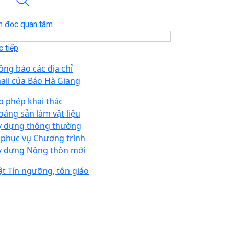
n đọc quan tâm
 tiếp
ông báo các địa chỉ
ail của Báo Hà Giang
p phép khai thác
oáng sản làm vật liệu
y dựng thông thường
 phục vụ Chương trình
y dựng Nông thôn mới
ật Tín ngưỡng, tôn giáo