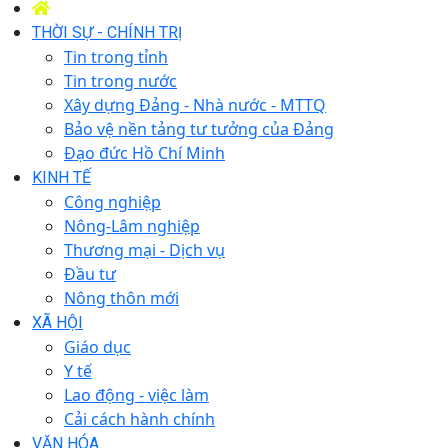
THỜI SỰ - CHÍNH TRỊ
Tin trong tỉnh
Tin trong nước
Xây dựng Đảng - Nhà nước - MTTQ
Bảo vệ nền tảng tư tưởng của Đảng
Đạo đức Hồ Chí Minh
KINH TẾ
Công nghiệp
Nông-Lâm nghiệp
Thương mại - Dịch vụ
Đầu tư
Nông thôn mới
XÃ HỘI
Giáo dục
Y tế
Lao động - việc làm
Cải cách hành chính
VĂN HÓA