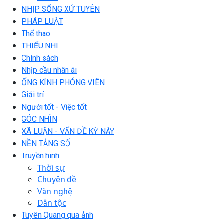
NHỊP SỐNG XỨ TUYÊN
PHÁP LUẬT
Thể thao
THIẾU NHI
Chính sách
Nhịp cầu nhân ái
ỐNG KÍNH PHÓNG VIÊN
Giải trí
Người tốt - Việc tốt
GÓC NHÌN
XÃ LUẬN - VẤN ĐỀ KỲ NÀY
NỀN TẢNG SỐ
Truyền hình
Thời sự
Chuyên đề
Văn nghệ
Dân tộc
Tuyên Quang qua ảnh