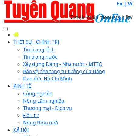
En |
Vi
Toggle main menu visibility
THỜI SỰ - CHÍNH TRỊ
Tin trong tỉnh
Tin trong nước
Xây dựng Đảng - Nhà nước - MTTQ
Bảo vệ nền tảng tư tưởng của Đảng
Đạo đức Hồ Chí Minh
KINH TẾ
Công nghiệp
Nông-Lâm nghiệp
Thương mại - Dịch vụ
Đầu tư
Nông thôn mới
XÃ HỘI