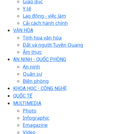
Giáo dục
Y tế
Lao động - việc làm
Cải cách hành chính
VĂN HÓA
Tinh hoa văn hóa
Đất và người Tuyên Quang
Ẩm thực
AN NINH - QUỐC PHÒNG
An ninh
Quân sự
Biên phòng
KHOA HỌC - CÔNG NGHỆ
QUỐC TẾ
MULTIMEDIA
Photo
Infographic
Emagazine
Video