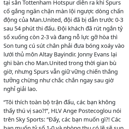
tại sân Tottenham Hotspur diễn ra khi Spurs
cố gắng ngăn chặn màn lội ngược dòng chấn
động của Man.United, đội đã bị dẫn trước 0-3
sau 54 phút thi đấu. Đội khách đã rút ngắn tỷ
số xuống còn 2-3 và đang nỗ lực gỡ hòa thì
Son tung cú sút chân phải đưa bóng xoáy vào
lưới thủ môn Altay Bayindir. Jonny Evans lại
ghi bàn cho Man.United trong thời gian bù
giờ, nhưng Spurs vẫn giữ vững chiến thắng
tưởng chừng như chắc chắn ngay sau giờ
nghỉ giải lao.
“Tôi thích toàn bộ trận đấu, các bạn không
thấy thú vị sao?!”, HLV Ange Postecoglou nói
trên Sky Sports: “Đấy, các bạn muốn gì?! Các
bạn muốn tỷ số 1-0 và phòng thu có lẽ sẽ sụp