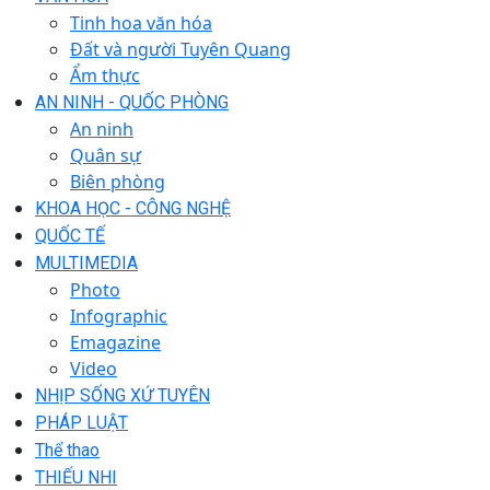
Tinh hoa văn hóa
Đất và người Tuyên Quang
Ẩm thực
AN NINH - QUỐC PHÒNG
An ninh
Quân sự
Biên phòng
KHOA HỌC - CÔNG NGHỆ
QUỐC TẾ
MULTIMEDIA
Photo
Infographic
Emagazine
Video
NHỊP SỐNG XỨ TUYÊN
PHÁP LUẬT
Thể thao
THIẾU NHI