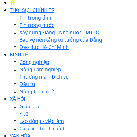
THỜI SỰ - CHÍNH TRỊ
Tin trong tỉnh
Tin trong nước
Xây dựng Đảng - Nhà nước - MTTQ
Bảo vệ nền tảng tư tưởng của Đảng
Đạo đức Hồ Chí Minh
KINH TẾ
Công nghiệp
Nông-Lâm nghiệp
Thương mại - Dịch vụ
Đầu tư
Nông thôn mới
XÃ HỘI
Giáo dục
Y tế
Lao động - việc làm
Cải cách hành chính
VĂN HÓA