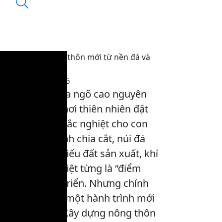
Quản Bạ – Nông thôn mới từ nền đá và
bản sắc
18:21, 23/01/2026
Quản Bạ – cửa ngõ cao nguyên
đá phía Bắc, nơi thiên nhiên đặt
ra giới hạn khắc nghiệt cho con
người. Địa hình chia cắt, núi đá
trùng điệp, thiếu đất sản xuất, khí
hậu khắc nghiệt từng là “điểm
nghẽn” phát triển. Nhưng chính
từ nền đá ấy, một hành trình mới
đang mở ra. Xây dựng nông thôn