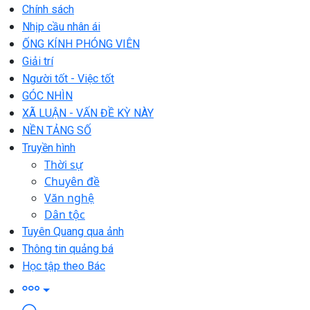
Chính sách
Nhịp cầu nhân ái
ỐNG KÍNH PHÓNG VIÊN
Giải trí
Người tốt - Việc tốt
GÓC NHÌN
XÃ LUẬN - VẤN ĐỀ KỲ NÀY
NỀN TẢNG SỐ
Truyền hình
Thời sự
Chuyên đề
Văn nghệ
Dân tộc
Tuyên Quang qua ảnh
Thông tin quảng bá
Học tập theo Bác