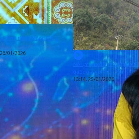
 trình tiếng Mông (25-1-
 26/01/2026
Nỗ lực xóa điểm trắng điện 
quốc gia nơi thôn bản
13:14, 25/01/2026