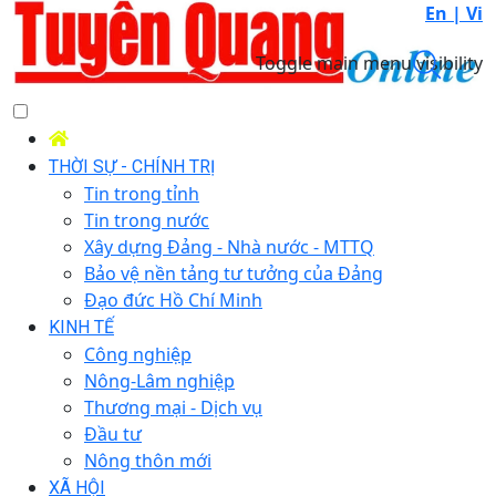
En |
Vi
Toggle main menu visibility
THỜI SỰ - CHÍNH TRỊ
Tin trong tỉnh
Tin trong nước
Xây dựng Đảng - Nhà nước - MTTQ
Bảo vệ nền tảng tư tưởng của Đảng
Đạo đức Hồ Chí Minh
KINH TẾ
Công nghiệp
Nông-Lâm nghiệp
Thương mại - Dịch vụ
Đầu tư
Nông thôn mới
XÃ HỘI