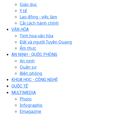
Giáo dục
Y tế
Lao động - việc làm
Cải cách hành chính
VĂN HÓA
Tinh hoa văn hóa
Đất và người Tuyên Quang
Ẩm thực
AN NINH - QUỐC PHÒNG
An ninh
Quân sự
Biên phòng
KHOA HỌC - CÔNG NGHỆ
QUỐC TẾ
MULTIMEDIA
Photo
Infographic
Emagazine