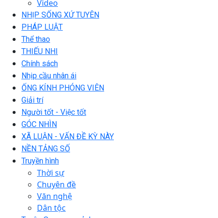
Video
NHỊP SỐNG XỨ TUYÊN
PHÁP LUẬT
Thể thao
THIẾU NHI
Chính sách
Nhịp cầu nhân ái
ỐNG KÍNH PHÓNG VIÊN
Giải trí
Người tốt - Việc tốt
GÓC NHÌN
XÃ LUẬN - VẤN ĐỀ KỲ NÀY
NỀN TẢNG SỐ
Truyền hình
Thời sự
Chuyên đề
Văn nghệ
Dân tộc