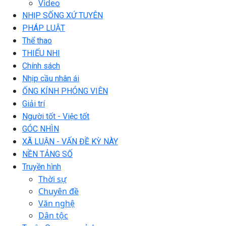
Video
NHỊP SỐNG XỨ TUYÊN
PHÁP LUẬT
Thể thao
THIẾU NHI
Chính sách
Nhịp cầu nhân ái
ỐNG KÍNH PHÓNG VIÊN
Giải trí
Người tốt - Việc tốt
GÓC NHÌN
XÃ LUẬN - VẤN ĐỀ KỲ NÀY
NỀN TẢNG SỐ
Truyền hình
Thời sự
Chuyên đề
Văn nghệ
Dân tộc