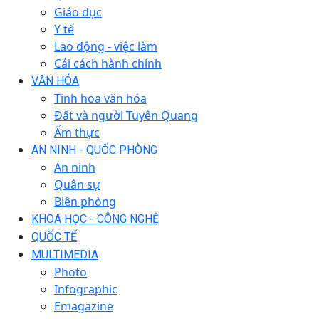
Giáo dục
Y tế
Lao động - việc làm
Cải cách hành chính
VĂN HÓA
Tinh hoa văn hóa
Đất và người Tuyên Quang
Ẩm thực
AN NINH - QUỐC PHÒNG
An ninh
Quân sự
Biên phòng
KHOA HỌC - CÔNG NGHỆ
QUỐC TẾ
MULTIMEDIA
Photo
Infographic
Emagazine