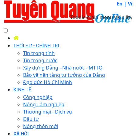
En |
Vi
Toggle main menu visibility
THỜI SỰ - CHÍNH TRỊ
Tin trong tỉnh
Tin trong nước
Xây dựng Đảng - Nhà nước - MTTQ
Bảo vệ nền tảng tư tưởng của Đảng
Đạo đức Hồ Chí Minh
KINH TẾ
Công nghiệp
Nông-Lâm nghiệp
Thương mại - Dịch vụ
Đầu tư
Nông thôn mới
XÃ HỘI