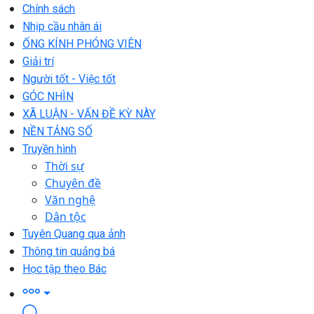
Chính sách
Nhịp cầu nhân ái
ỐNG KÍNH PHÓNG VIÊN
Giải trí
Người tốt - Việc tốt
GÓC NHÌN
XÃ LUẬN - VẤN ĐỀ KỲ NÀY
NỀN TẢNG SỐ
Truyền hình
Thời sự
Chuyên đề
Văn nghệ
Dân tộc
Tuyên Quang qua ảnh
Thông tin quảng bá
Học tập theo Bác