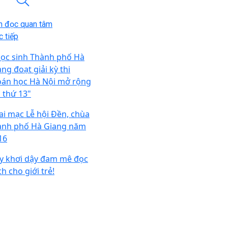
n đọc quan tâm
 tiếp
học sinh Thành phố Hà
ng đoạt giải kỳ thi
oán học Hà Nội mở rộng
n thứ 13"
ai mạc Lễ hội Đền, chùa
ành phố Hà Giang năm
16
y khơi dậy đam mê đọc
h cho giới trẻ!