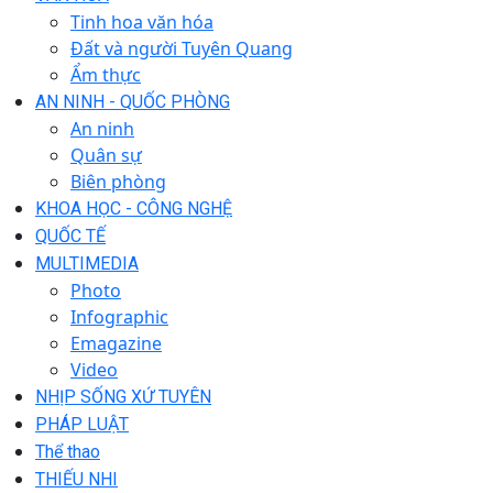
Tinh hoa văn hóa
Đất và người Tuyên Quang
Ẩm thực
AN NINH - QUỐC PHÒNG
An ninh
Quân sự
Biên phòng
KHOA HỌC - CÔNG NGHỆ
QUỐC TẾ
MULTIMEDIA
Photo
Infographic
Emagazine
Video
NHỊP SỐNG XỨ TUYÊN
PHÁP LUẬT
Thể thao
THIẾU NHI