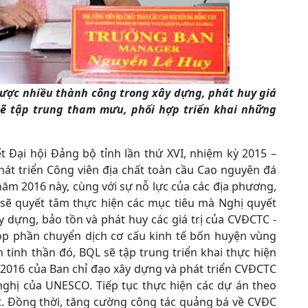
 được nhiều thành công trong xây dựng, phát huy giá
ẽ tập trung tham mưu, phối hợp triển khai những
t Đại hội Đảng bộ tỉnh lần thứ XVI, nhiệm kỳ 2015 –
hát triển Công viên địa chất toàn cầu Cao nguyên đá
năm 2016 này, cùng với sự nỗ lực của các địa phương,
sẽ quyết tâm thực hiện các mục tiêu mà Nghị quyết
y dựng, bảo tồn và phát huy các giá trị của CVĐCTC -
p phần chuyển dịch cơ cấu kinh tế bốn huyện vùng
 tinh thần đó, BQL sẽ tập trung triển khai thực hiện
2016 của Ban chỉ đạo xây dựng và phát triển CVĐCTC
nghị của UNESCO. Tiếp tục thực hiện các dự án theo
. Đồng thời, tăng cường công tác quảng bá về CVĐC