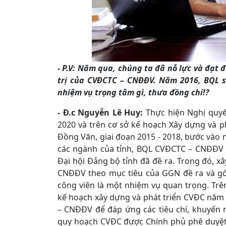
- P.V: Năm qua, chúng ta đã nỗ lực và đạt
trị của CVĐCTC – CNĐĐV. Năm 2016, BQL s
nhiệm vụ trọng tâm gì, thưa đồng chí!?
- Đ.c Nguyễn Lê Huy:
Thực hiện Nghị quyế
2020 và trên cơ sở kế hoạch Xây dựng và p
Đồng Văn, giai đoạn 2015 - 2018, bước vào 
các ngành của tỉnh, BQL CVĐCTC – CNĐĐV 
Đại hội Đảng bộ tỉnh đã đề ra. Trong đó, xâ
CNĐĐV theo mục tiêu của GGN đề ra và gó
công viên là một nhiệm vụ quan trọng. Trên
kế hoạch xây dựng và phát triển CVĐC năm 
– CNĐĐV để đáp ứng các tiêu chí, khuyến 
quy hoạch CVĐC được Chính phủ phê duyệt