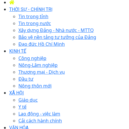
THỜI SỰ - CHÍNH TRỊ
Tin trong tỉnh
Tin trong nước
Xây dựng Đảng - Nhà nước - MTTQ
Bảo vệ nền tảng tư tưởng của Đảng
Đạo đức Hồ Chí Minh
KINH TẾ
Công nghiệp
Nông-Lâm nghiệp
Thương mại - Dịch vụ
Đầu tư
Nông thôn mới
XÃ HỘI
Giáo dục
Y tế
Lao động - việc làm
Cải cách hành chính
VĂN HÓA