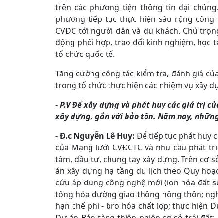
trên các phương tiện thông tin đại chúng.
phương tiếp tục thực hiện sâu rộng công
CVĐC tới người dân và du khách. Chú trọng
động phối hợp, trao đổi kinh nghiệm, học t
tổ chức quốc tế.
Tăng cường công tác kiểm tra, đánh giá của
trong tổ chức thực hiện các nhiệm vụ xây dự
- P.V Để xây dựng và phát huy các giá trị c
xây dựng, gắn với bảo tồn. Năm nay, những 
- Đ.c Nguyễn Lê Huy:
Để tiếp tục phát huy c
của Mạng lưới CVĐCTC và nhu cầu phát tr
tâm, đầu tư, chung tay xây dựng. Trên cơ s
án xây dựng hạ tầng du lịch theo Quy ho
cứu áp dụng công nghệ mới (ion hóa đất sé
tông hóa đường giao thông nông thôn; ngh
hạn chế phi - bro hóa chất lợp; thực hiện
Dự án Bảo tàng thiên nhiên cơ sở trái đất;