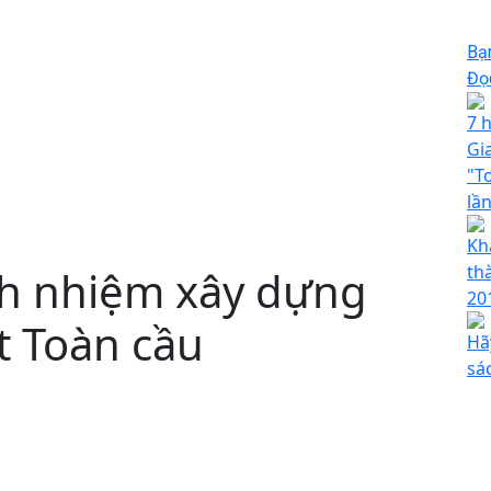
Bạ
Đọc
7 
Gia
"T
lầ
Kh
th
ch nhiệm xây dựng
20
t Toàn cầu
Hã
sác