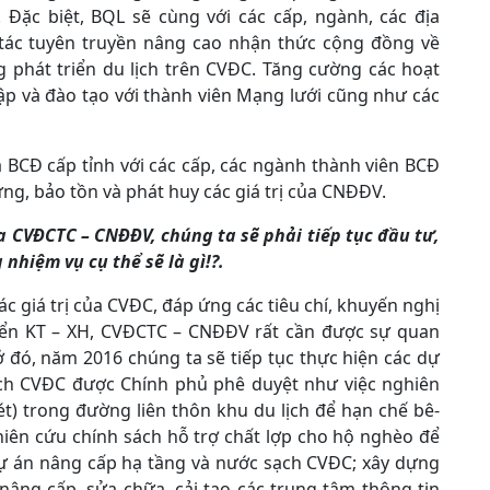
 Đặc biệt, BQL sẽ cùng với các cấp, ngành, các địa
 tác tuyên truyền nâng cao nhận thức cộng đồng về
 phát triển du lịch trên CVĐC. Tăng cường các hoạt
ập và đào tạo với thành viên Mạng lưới cũng như các
 BCĐ cấp tỉnh với các cấp, các ngành thành viên BCĐ
ng, bảo tồn và phát huy các giá trị của CNĐĐV.
ủa CVĐCTC – CNĐĐV, chúng ta sẽ phải tiếp tục đầu tư,
nhiệm vụ cụ thể sẽ là gì!?.
ác giá trị của CVĐC, đáp ứng các tiêu chí, khuyến nghị
iển KT – XH, CVĐCTC – CNĐĐV rất cần được sự quan
ở đó, năm 2016 chúng ta sẽ tiếp tục thực hiện các dự
ạch CVĐC được Chính phủ phê duyệt như việc nghiên
t) trong đường liên thôn khu du lịch để hạn chế bê-
iên cứu chính sách hỗ trợ chất lợp cho hộ nghèo để
 Dự án nâng cấp hạ tầng và nước sạch CVĐC; xây dựng
 nâng cấp, sửa chữa, cải tạo các trung tâm thông tin