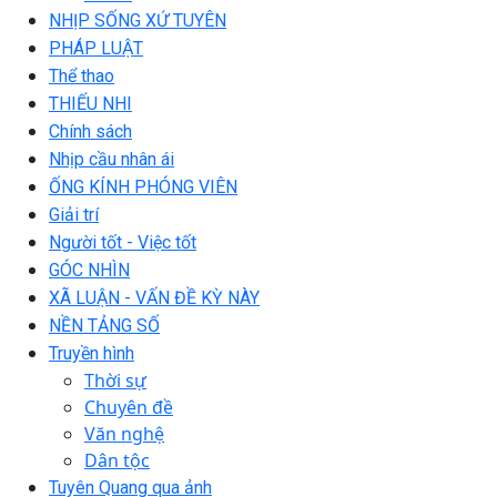
NHỊP SỐNG XỨ TUYÊN
PHÁP LUẬT
Thể thao
THIẾU NHI
Chính sách
Nhịp cầu nhân ái
ỐNG KÍNH PHÓNG VIÊN
Giải trí
Người tốt - Việc tốt
GÓC NHÌN
XÃ LUẬN - VẤN ĐỀ KỲ NÀY
NỀN TẢNG SỐ
Truyền hình
Thời sự
Chuyên đề
Văn nghệ
Dân tộc
Tuyên Quang qua ảnh