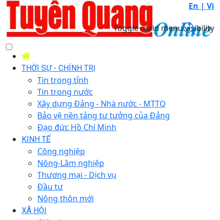
En |
Vi
Toggle main menu visibility
THỜI SỰ - CHÍNH TRỊ
Tin trong tỉnh
Tin trong nước
Xây dựng Đảng - Nhà nước - MTTQ
Bảo vệ nền tảng tư tưởng của Đảng
Đạo đức Hồ Chí Minh
KINH TẾ
Công nghiệp
Nông-Lâm nghiệp
Thương mại - Dịch vụ
Đầu tư
Nông thôn mới
XÃ HỘI