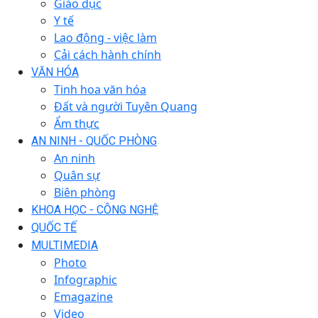
Giáo dục
Y tế
Lao động - việc làm
Cải cách hành chính
VĂN HÓA
Tinh hoa văn hóa
Đất và người Tuyên Quang
Ẩm thực
AN NINH - QUỐC PHÒNG
An ninh
Quân sự
Biên phòng
KHOA HỌC - CÔNG NGHỆ
QUỐC TẾ
MULTIMEDIA
Photo
Infographic
Emagazine
Video