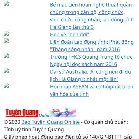
Bế mạc Liên hoan nghệ thuật quần
chúng trong cán bộ, công chức,
viên chức, công nhân, lao động tỉnh
Hà Giang lần thứ 3
Hẹn về "bến đợi"
Liên đoàn Lao động tỉnh: Phát động
"Tháng công nhân" năm 2016
Trường THCS Quang Trung tổ chức
Ngày hội đọc sách năm 2016
Đại sứ Australia: 'Ai cũng nên đi du
lịch Hà Giang ít nhất một lần'
Hội nhập ASEAN và cơ hộiphát triển
văn hóa của tỉnh
© 2020
Báo Tuyên Quang Online
- Cơ quan chủ quản:
Tỉnh uỷ tỉnh Tuyên Quang
Giấy phép hoạt động báo điện tử số 140/GP-BTTTT cấp