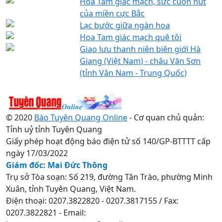
Hoa Tam giác mạch, sức cuốn hút
của miền cực Bắc
Lạc bước giữa ngàn hoa
Hoa Tam giác mạch quê tôi
Giao lưu thanh niên biên giới Hà
Giang (Việt Nam) - châu Văn Sơn
(tỉnh Vân Nam - Trung Quốc)
© 2020
Báo Tuyên Quang Online
- Cơ quan chủ quản:
Tỉnh uỷ tỉnh Tuyên Quang
Giấy phép hoạt động báo điện tử số 140/GP-BTTTT cấp
ngày 17/03/2022
Giám đốc: Mai Đức Thông
Trụ sở Tòa soạn: Số 219, đường Tân Trào, phường Minh
Xuân, tỉnh Tuyên Quang, Việt Nam.
Điện thoại: 0207.3822820 - 0207.3817155 / Fax:
0207.3822821 - Email: