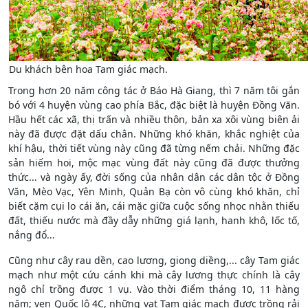
Du khách bên hoa Tam giác mạch.
Trong hơn 20 năm công tác ở Báo Hà Giang, thì 7 năm tôi gắn
bó với 4 huyện vùng cao phía Bắc, đặc biệt là huyện Đồng Văn.
Hầu hết các xã, thị trấn và nhiều thôn, bản xa xôi vùng biên ải
này đã được đặt dấu chân. Những khó khăn, khắc nghiệt của
khí hậu, thời tiết vùng này cũng đã từng nếm chải. Những đặc
sản hiếm hoi, mộc mạc vùng đất này cũng đã được thưởng
thức... và ngày ấy, đời sống của nhân dân các dân tộc ở Đồng
Văn, Mèo Vạc, Yên Minh, Quản Bạ còn vô cùng khó khăn, chỉ
biết cặm cụi lo cái ăn, cái mặc giữa cuộc sống nhọc nhằn thiếu
đất, thiếu nước mà đầy dẫy những giá lạnh, hanh khô, lốc tố,
nắng đổ...
Cũng như cây rau dền, cao lương, giong diềng,... cây Tam giác
mạch như một cứu cánh khi mà cây lương thực chính là cây
ngô chỉ trồng được 1 vụ. Vào thời điểm tháng 10, 11 hàng
năm; ven Quốc lộ 4C, những vạt Tam giác mạch được trồng rải