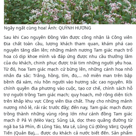
Ngây ngất cùng hoa! Ảnh: QUỲNH HƯƠNG
Sau khi Cao nguyên Đồng Văn được công nhận là Công viên
Địa chất toàn cầu, lượng khách tham quan, khám phá cao
nguyên tăng dần lên; những mảnh nương Tam giác mạch trổ
hoa có dịp khoe mình và đáp ứng được nhu cầu thưởng lãm
của du khách, chinh phục được trái tim những người yêu hoa.
Từ đó, hoa Tam giác mạch cứ bừng lên, những cánh hoa nhỏ
nhắn đa sắc: Trắng, hồng, tím, đo,... nở miên man trên bập
bềnh đá xám, níu hồn người vào hương sắc cao nguyên. Rồi
chính quyền địa phương vào cuộc, tạo cơ chế, chính sách hỗ
trợ người trồng Tam giác mạch; quy hoạch, mở rộng diện tích
trên khắp khu vực Công viên Địa chất. Thay cho những mảnh
nương nhỏ lẻ, rải rác trước đây; đến nay, Tam giác mạch được
trồng thành những vùng rộng lớn như cánh đồng Tam giác
mạch ở Pả Vi (Mèo Vạc); Sủng Là, dọc theo quãng đường từ
ngã ba Sà Phìn, đi Lũng Táo, Ma Lé, Lũng Cú (Đồng Văn); Quyết
Tiến (Quản Bạ),... được du khách cả nước biết đến. Sản phẩm