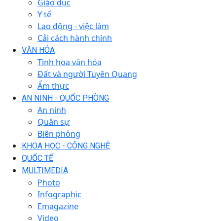
Giáo dục
Y tế
Lao động - việc làm
Cải cách hành chính
VĂN HÓA
Tinh hoa văn hóa
Đất và người Tuyên Quang
Ẩm thực
AN NINH - QUỐC PHÒNG
An ninh
Quân sự
Biên phòng
KHOA HỌC - CÔNG NGHỆ
QUỐC TẾ
MULTIMEDIA
Photo
Infographic
Emagazine
Video