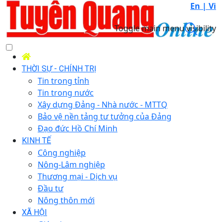
En |
Vi
Toggle main menu visibility
THỜI SỰ - CHÍNH TRỊ
Tin trong tỉnh
Tin trong nước
Xây dựng Đảng - Nhà nước - MTTQ
Bảo vệ nền tảng tư tưởng của Đảng
Đạo đức Hồ Chí Minh
KINH TẾ
Công nghiệp
Nông-Lâm nghiệp
Thương mại - Dịch vụ
Đầu tư
Nông thôn mới
XÃ HỘI