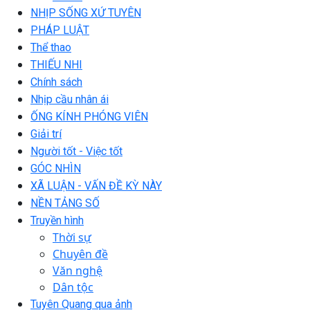
NHỊP SỐNG XỨ TUYÊN
PHÁP LUẬT
Thể thao
THIẾU NHI
Chính sách
Nhịp cầu nhân ái
ỐNG KÍNH PHÓNG VIÊN
Giải trí
Người tốt - Việc tốt
GÓC NHÌN
XÃ LUẬN - VẤN ĐỀ KỲ NÀY
NỀN TẢNG SỐ
Truyền hình
Thời sự
Chuyên đề
Văn nghệ
Dân tộc
Tuyên Quang qua ảnh