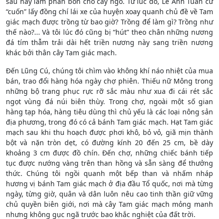
sau này làm phân bón cho cây ngô. Từ lúc đó, Lê Anh Tuấn cứ
“cuốn” lấy đồng chí lái xe của huyện xoay quanh chủ đề về Tam
giác mạch được trồng từ bao giờ? Trồng để làm gì? Trồng như
thế nào?... Và tôi lúc đó cũng bị “hút” theo chân những nương
đá tím thẫm trải dài hết triền nương này sang triền nương
khác bởi thân cây Tam giác mạch.
Đến Lũng Cú, chúng tôi chìm vào không khí náo nhiệt của mua
bán, trao đổi hàng hóa ngày chợ phiên. Thiếu nữ Mông trong
những bộ trang phục rực rỡ sắc màu như xua đi cái rét sắc
ngọt vùng đá núi biên thùy. Trong chợ, ngoài một số gian
hàng tạp hóa, hàng tiêu dùng thì chủ yếu là các loại nông sản
địa phương, trong đó có cả bánh Tam giác mạch. Hạt Tam giác
mạch sau khi thu hoạch được phơi khô, bỏ vỏ, giã mịn thành
bột và nặn tròn dẹt, có đường kính 20 đến 25 cm, bề dày
khoảng 3 cm được đồ chín. Đến chợ, những chiếc bánh tiếp
tục được nướng vàng trên than hồng và sẵn sàng để thưởng
thức. Chúng tôi ngồi quanh một bếp than và nhấm nháp
hương vị bánh Tam giác mạch ở địa đầu Tổ quốc, nơi mà từng
ngày, từng giờ, quân và dân luôn nêu cao tinh thần giữ vững
chủ quyền biên giới, nơi mà cây Tam giác mạch mỏng manh
nhưng không gục ngã trước bao khắc nghiệt của đất trời.