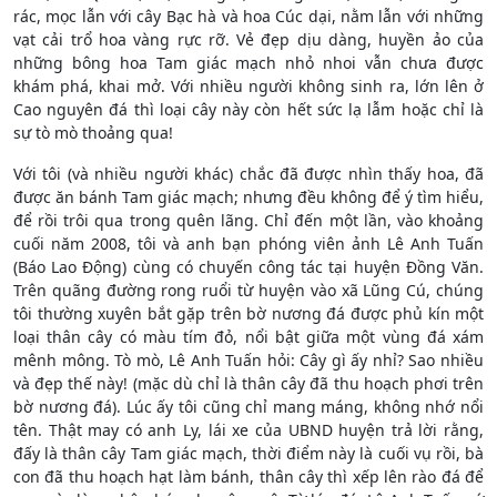
rác, mọc lẫn với cây Bạc hà và hoa Cúc dại, nằm lẫn với những
vạt cải trổ hoa vàng rực rỡ. Vẻ đẹp dịu dàng, huyền ảo của
những bông hoa Tam giác mạch nhỏ nhoi vẫn chưa được
khám phá, khai mở. Với nhiều người không sinh ra, lớn lên ở
Cao nguyên đá thì loại cây này còn hết sức lạ lẫm hoặc chỉ là
sự tò mò thoảng qua!
Với tôi (và nhiều người khác) chắc đã được nhìn thấy hoa, đã
được ăn bánh Tam giác mạch; nhưng đều không để ý tìm hiểu,
để rồi trôi qua trong quên lãng. Chỉ đến một lần, vào khoảng
cuối năm 2008, tôi và anh bạn phóng viên ảnh Lê Anh Tuấn
(Báo Lao Động) cùng có chuyến công tác tại huyện Đồng Văn.
Trên quãng đường rong ruổi từ huyện vào xã Lũng Cú, chúng
tôi thường xuyên bắt gặp trên bờ nương đá được phủ kín một
loại thân cây có màu tím đỏ, nổi bật giữa một vùng đá xám
mênh mông. Tò mò, Lê Anh Tuấn hỏi: Cây gì ấy nhỉ? Sao nhiều
và đẹp thế này! (mặc dù chỉ là thân cây đã thu hoạch phơi trên
bờ nương đá). Lúc ấy tôi cũng chỉ mang máng, không nhớ nổi
tên. Thật may có anh Ly, lái xe của UBND huyện trả lời rằng,
đấy là thân cây Tam giác mạch, thời điểm này là cuối vụ rồi, bà
con đã thu hoạch hạt làm bánh, thân cây thì xếp lên rào đá để