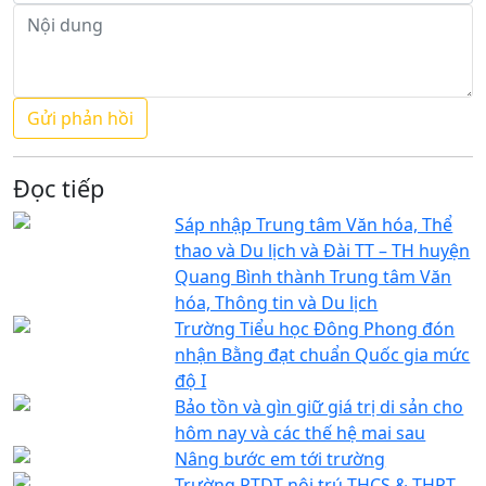
Đọc tiếp
Sáp nhập Trung tâm Văn hóa, Thể
thao và Du lịch và Đài TT – TH huyện
Quang Bình thành Trung tâm Văn
hóa, Thông tin và Du lịch
Trường Tiểu học Đông Phong đón
nhận Bằng đạt chuẩn Quốc gia mức
độ I
Bảo tồn và gìn giữ giá trị di sản cho
hôm nay và các thế hệ mai sau
Nâng bước em tới trường
Trường PTDT nội trú THCS & THPT