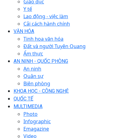
Giáo dục
Y tế
Lao động - việc làm
Cải cách hành chính
VĂN HÓA
Tinh hoa văn hóa
Đất và người Tuyên Quang
Ẩm thực
AN NINH - QUỐC PHÒNG
An ninh
Quân sự
Biên phòng
KHOA HỌC - CÔNG NGHỆ
QUỐC TẾ
MULTIMEDIA
Photo
Infographic
Emagazine
Video