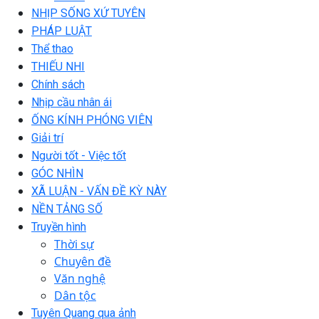
NHỊP SỐNG XỨ TUYÊN
PHÁP LUẬT
Thể thao
THIẾU NHI
Chính sách
Nhịp cầu nhân ái
ỐNG KÍNH PHÓNG VIÊN
Giải trí
Người tốt - Việc tốt
GÓC NHÌN
XÃ LUẬN - VẤN ĐỀ KỲ NÀY
NỀN TẢNG SỐ
Truyền hình
Thời sự
Chuyên đề
Văn nghệ
Dân tộc
Tuyên Quang qua ảnh