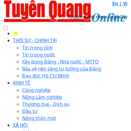
En |
Vi
Toggle main menu visibility
THỜI SỰ - CHÍNH TRỊ
Tin trong tỉnh
Tin trong nước
Xây dựng Đảng - Nhà nước - MTTQ
Bảo vệ nền tảng tư tưởng của Đảng
Đạo đức Hồ Chí Minh
KINH TẾ
Công nghiệp
Nông-Lâm nghiệp
Thương mại - Dịch vụ
Đầu tư
Nông thôn mới
XÃ HỘI