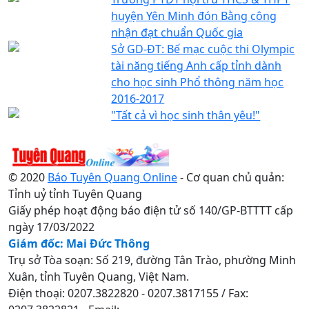
huyện Yên Minh đón Bằng công
nhận đạt chuẩn Quốc gia
Sở GD-ĐT: Bế mạc cuộc thi Olympic
tài năng tiếng Anh cấp tỉnh dành
cho học sinh Phổ thông năm học
2016-2017
"Tất cả vì học sinh thân yêu!"
© 2020
Báo Tuyên Quang Online
- Cơ quan chủ quản:
Tỉnh uỷ tỉnh Tuyên Quang
Giấy phép hoạt động báo điện tử số 140/GP-BTTTT cấp
ngày 17/03/2022
Giám đốc: Mai Đức Thông
Trụ sở Tòa soạn: Số 219, đường Tân Trào, phường Minh
Xuân, tỉnh Tuyên Quang, Việt Nam.
Điện thoại: 0207.3822820 - 0207.3817155 / Fax: