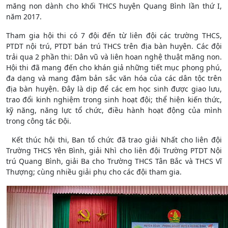
măng non dành cho khối THCS huyện Quang Bình lần thứ I,
năm 2017.
Tham gia hội thi có 7 đội đến từ liên đội các trường THCS,
PTDT nội trú, PTDT bán trú THCS trên địa bàn huyện. Các đội
trải qua 2 phần thi: Dân vũ và liên hoan nghệ thuật măng non.
Hội thi đã mang đến cho khán giả những tiết mục phong phú,
đa dạng và mang đậm bản sắc văn hóa của các dân tộc trên
địa bàn huyện. Đây là dịp để các em học sinh được giao lưu,
trao đổi kinh nghiệm trong sinh hoạt đội; thể hiện kiến thức,
kỹ năng, năng lực tổ chức, điều hành hoạt động của mình
trong công tác Đội.
Kết thúc hội thi, Ban tổ chức đã trao giải Nhất cho liên đội
Trường THCS Yên Bình, giải Nhì cho liên đội Trường PTDT Nội
trú Quang Bình, giải Ba cho Trường THCS Tân Bắc và THCS Vĩ
Thượng; cùng nhiều giải phụ cho các đội tham gia.