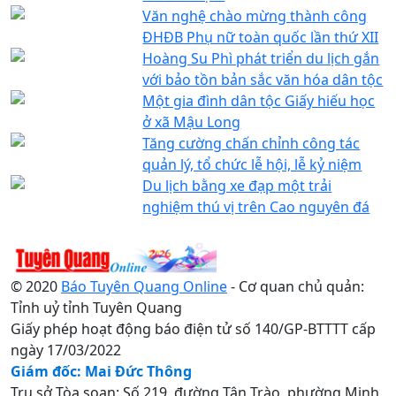
Văn nghệ chào mừng thành công
ĐHĐB Phụ nữ toàn quốc lần thứ XII
Hoàng Su Phì phát triển du lịch gắn
với bảo tồn bản sắc văn hóa dân tộc
Một gia đình dân tộc Giấy hiếu học
ở xã Mậu Long
Tăng cường chấn chỉnh công tác
quản lý, tổ chức lễ hội, lễ kỷ niệm
Du lịch bằng xe đạp một trải
nghiệm thú vị trên Cao nguyên đá
© 2020
Báo Tuyên Quang Online
- Cơ quan chủ quản:
Tỉnh uỷ tỉnh Tuyên Quang
Giấy phép hoạt động báo điện tử số 140/GP-BTTTT cấp
ngày 17/03/2022
Giám đốc: Mai Đức Thông
Trụ sở Tòa soạn: Số 219, đường Tân Trào, phường Minh