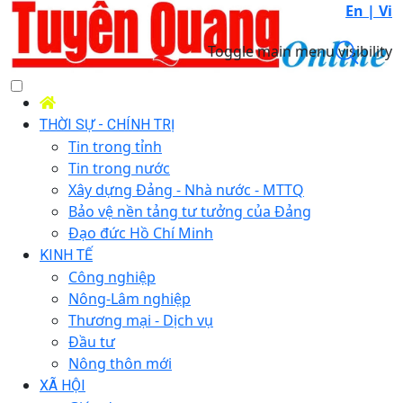
En |
Vi
Toggle main menu visibility
THỜI SỰ - CHÍNH TRỊ
Tin trong tỉnh
Tin trong nước
Xây dựng Đảng - Nhà nước - MTTQ
Bảo vệ nền tảng tư tưởng của Đảng
Đạo đức Hồ Chí Minh
KINH TẾ
Công nghiệp
Nông-Lâm nghiệp
Thương mại - Dịch vụ
Đầu tư
Nông thôn mới
XÃ HỘI