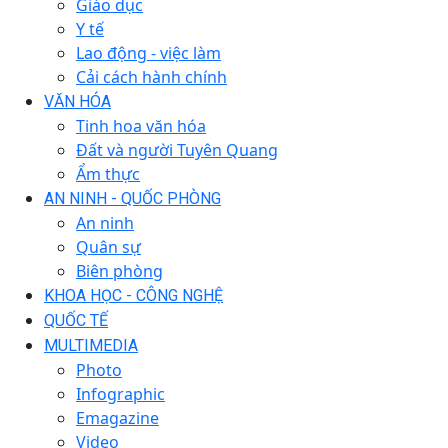
Giáo dục
Y tế
Lao động - việc làm
Cải cách hành chính
VĂN HÓA
Tinh hoa văn hóa
Đất và người Tuyên Quang
Ẩm thực
AN NINH - QUỐC PHÒNG
An ninh
Quân sự
Biên phòng
KHOA HỌC - CÔNG NGHỆ
QUỐC TẾ
MULTIMEDIA
Photo
Infographic
Emagazine
Video