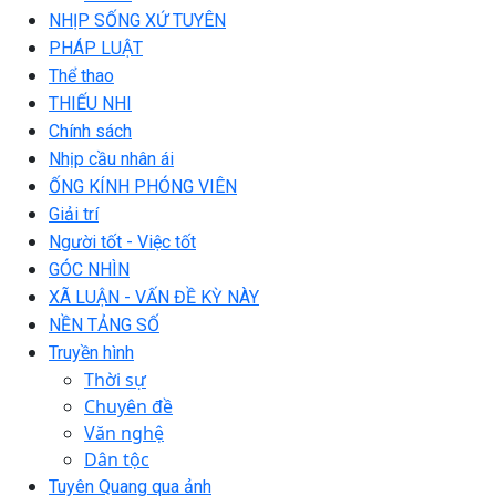
NHỊP SỐNG XỨ TUYÊN
PHÁP LUẬT
Thể thao
THIẾU NHI
Chính sách
Nhịp cầu nhân ái
ỐNG KÍNH PHÓNG VIÊN
Giải trí
Người tốt - Việc tốt
GÓC NHÌN
XÃ LUẬN - VẤN ĐỀ KỲ NÀY
NỀN TẢNG SỐ
Truyền hình
Thời sự
Chuyên đề
Văn nghệ
Dân tộc
Tuyên Quang qua ảnh