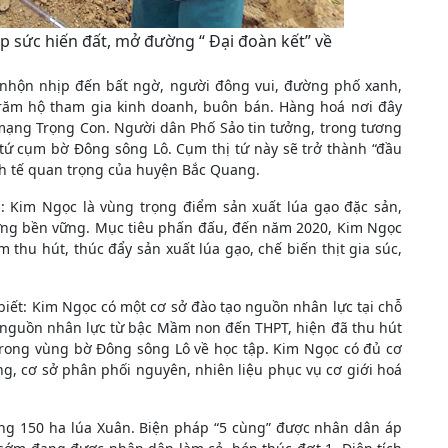
 sức hiến đất, mở đường “ Đại đoàn kết” về
 nhộn nhịp đến bất ngờ, người đông vui, đường phố xanh,
răm hộ tham gia kinh doanh, buôn bán. Hàng hoá nơi đây
mạng Trọng Con. Người dân Phố Sảo tin tưởng, trong tương
ị tứ cụm bờ Đông sông Lô. Cụm thị tứ này sẽ trở thành “đầu
inh tế quan trọng của huyện Bắc Quang.
 Kim Ngọc là vùng trọng điểm sản xuất lúa gạo đặc sản,
 rừng bền vững. Mục tiêu phấn đấu, đến năm 2020, Kim Ngọc
 thu hút, thúc đẩy sản xuất lúa gạo, chế biến thịt gia súc,
iết: Kim Ngọc có một cơ sở đào tạo nguồn nhân lực tại chỗ
ạo nguồn nhân lực từ bậc Mầm non đến THPT, hiện đã thu hút
trong vùng bờ Đông sông Lô về học tập. Kim Ngọc có đủ cơ
g, cơ sở phân phối nguyên, nhiên liệu phục vụ cơ giới hoá
ng 150 ha lúa Xuân. Biện pháp “5 cùng” được nhân dân áp