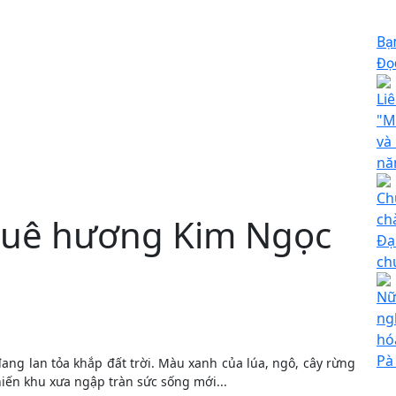
Bạ
Đọc
Li
"M
và
nă
Ch
ch
quê hương Kim Ngọc
Đạ
ch
Nữ
ng
hó
Pà
ang lan tỏa khắp đất trời. Màu xanh của lúa, ngô, cây rừng
iến khu xưa ngập tràn sức sống mới...