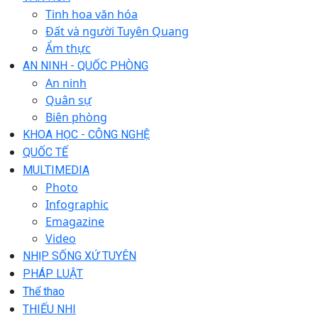
Tinh hoa văn hóa
Đất và người Tuyên Quang
Ẩm thực
AN NINH - QUỐC PHÒNG
An ninh
Quân sự
Biên phòng
KHOA HỌC - CÔNG NGHỆ
QUỐC TẾ
MULTIMEDIA
Photo
Infographic
Emagazine
Video
NHỊP SỐNG XỨ TUYÊN
PHÁP LUẬT
Thể thao
THIẾU NHI