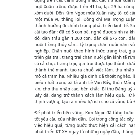
dụng trên các cánh đồng mẫu. Các trà lúa Xuân 
ngô Xuân trồng được trên 41 ha, lạc 29 ha cũng
xóm dưới. Đến Kim Ngọc mùa Xuân này, tôi có cả
một mùa vụ thắng lợi. Đồng chí Ma Trọng Luận
thành hướng đi chính trong phát triển kinh tế. Sa
cải tạo đàn; đã có 5 con bê, nghé được sinh ra k
đó, đàn trâu gần 1.200 con, đàn dê 675 con, đà
nuôi trồng thủy sản… tỷ trọng chăn nuôi năm vừ
nghiệp. Chăn nuôi theo hình thức trang trại, gia
triển gia trại, trang trại chăn nuôi gắn kinh tế 
có cả chục trang trại, gia trại được tạo thành dư
thành thế mạnh, tạo ra chuỗi việc làm, thu nhập
mô cả trăm ha. Nhiều gia đình đã thoát nghèo, l
biểu nhất trong xã là anh Lê Văn Bẩy, thôn Mâng
kín, cho thu nhập cao, bền chắc. Bí thư Đảng uỷ
Bẩy đã, đang trở thành cách làm hiệu quả. Từ 
thịnh vượng, tạo ra nhiều lợi ích cho cả vùng bờ
Để phát triển bền vững, Kim Ngọc đã từng bước
tốt yêu cầu của nhân dân. Coi trọng công tác xâ
việc hiệu quả, từng bước thực hiện cải cách h
phát triển KT-XH ngay từ những ngày đầu, tháng