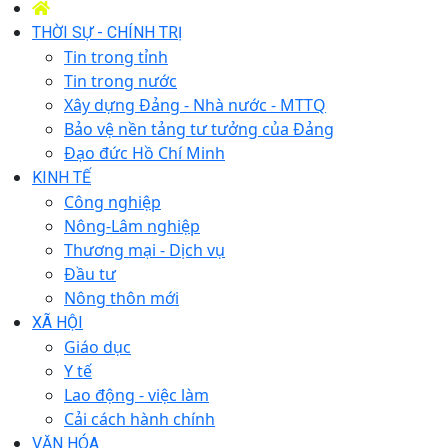
THỜI SỰ - CHÍNH TRỊ
Tin trong tỉnh
Tin trong nước
Xây dựng Đảng - Nhà nước - MTTQ
Bảo vệ nền tảng tư tưởng của Đảng
Đạo đức Hồ Chí Minh
KINH TẾ
Công nghiệp
Nông-Lâm nghiệp
Thương mại - Dịch vụ
Đầu tư
Nông thôn mới
XÃ HỘI
Giáo dục
Y tế
Lao động - việc làm
Cải cách hành chính
VĂN HÓA