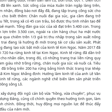
sớm đang được nhân dân làm cỏ, bón thúc đợt 1. Diện tích
 đã lên xanh. Sức sống của mùa Xuân tràn ngập làng trên,
m nhận, đồng bào nơi đây đã, đang tập trung công sức cho
 cho biết thêm: Chăn nuôi đại gia súc, gia cầm đang trở
u Tết, trong xã có 45 con trâu, bò được thụ tinh nhân tạo để
hoẻ mạnh. Tổng đàn gia súc của xã đạt trên 5.400 con. Trong
n lợn trên 3.500 con, ngoài ra còn hàng chục ha mặt nước
a qua chiếm trên 1/3 giá trị thu nhập trong sản xuất nông
 trại đang là hướng đi mới trong tái cơ cấu sản xuất. Phát
rừng đang tạo sức bật mới của kinh tế Kim Ngọc. Năm 2017 đã
ới 720 ha rừng kinh tế tại Kim Ngọc. Kinh tế rừng đã dần trở
 cho nhân dân, trong đó, có những trang trại liền rừng quy
àm giàu nhờ trồng rừng, chăn nuôi gia súc và nuôi cá. Tiêu
 đã trồng trên 200 ha rừng bằng hình thức trang trại khép
 xã Kim Ngọc khẳng định: Hướng làm kinh tế của anh Lê Văn
kinh tế rừng, các ngành nghề chế biến lâm sản phát triển
 Đông sông Lô.
 xây dựng đội ngũ cán bộ vừa “hồng, vừa chuyên”, phục vụ
y dựng Đảng, củng cố chính quyền theo hướng tinh gọn, làm
ành chính. Đồng thời, huy động mọi nguồn lực để thúc đẩy
 đầu của năm mới.