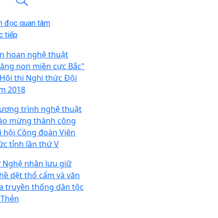
n đọc quan tâm
 tiếp
ên hoan nghệ thuật
ăng non miền cực Bắc"
 Hội thi Nghi thức Đội
m 2018
ương trình nghệ thuật
ào mừng thành công
i hội Công đoàn Viên
ức tỉnh lần thứ V
 Nghệ nhân lưu giữ
hề dệt thổ cẩm và văn
a truyền thống dân tộc
 Thẻn