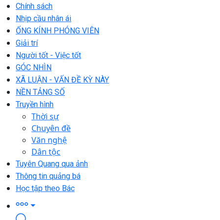
Chính sách
Nhịp cầu nhân ái
ỐNG KÍNH PHÓNG VIÊN
Giải trí
Người tốt - Việc tốt
GÓC NHÌN
XÃ LUẬN - VẤN ĐỀ KỲ NÀY
NỀN TẢNG SỐ
Truyền hình
Thời sự
Chuyên đề
Văn nghệ
Dân tộc
Tuyên Quang qua ảnh
Thông tin quảng bá
Học tập theo Bác