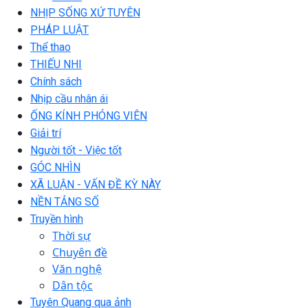
NHỊP SỐNG XỨ TUYÊN
PHÁP LUẬT
Thể thao
THIẾU NHI
Chính sách
Nhịp cầu nhân ái
ỐNG KÍNH PHÓNG VIÊN
Giải trí
Người tốt - Việc tốt
GÓC NHÌN
XÃ LUẬN - VẤN ĐỀ KỲ NÀY
NỀN TẢNG SỐ
Truyền hình
Thời sự
Chuyên đề
Văn nghệ
Dân tộc
Tuyên Quang qua ảnh