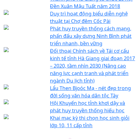
Đền Xuân Mậu Tuất năm 2018
Duy trì hoạt động biểu diễn nghệ
thuật tại Chợ đêm Cốc Pài
Phát huy truyền thống cách mạng,
phấn đấu xây dựng Ninh Bình phát
triển nhanh, bền vững
Đối thoại Chính sách về Tái cơ cấu
kinh tế tỉnh Hà Giang giai đoạn 2017
– 2020, tầm nhìn 2030 (Nâng cao
năng lực cạnh tranh và phát triển
ngành Du lịch tỉnh)
Lẩu Then Bjoóc Mạ - nét đẹp trong
đời sống văn hóa dân tộc Tày
Hội Khuyến học tỉnh khơi dậy và
phát huy truyền thống hiếu học
Khai mạc kỳ thi chọn học sinh giỏi
lớp 10, 11 cấp tỉnh