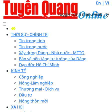
En |
Vi
Toggle main menu visibility
THỜI SỰ - CHÍNH TRỊ
Tin trong tỉnh
Tin trong nước
Xây dựng Đảng - Nhà nước - MTTQ
Bảo vệ nền tảng tư tưởng của Đảng
Đạo đức Hồ Chí Minh
KINH TẾ
Công nghiệp
Nông-Lâm nghiệp
Thương mại - Dịch vụ
Đầu tư
Nông thôn mới
XÃ HỘI