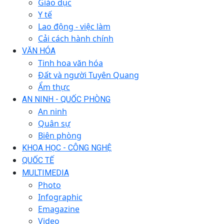
Giáo dục
Y tế
Lao động - việc làm
Cải cách hành chính
VĂN HÓA
Tinh hoa văn hóa
Đất và người Tuyên Quang
Ẩm thực
AN NINH - QUỐC PHÒNG
An ninh
Quân sự
Biên phòng
KHOA HỌC - CÔNG NGHỆ
QUỐC TẾ
MULTIMEDIA
Photo
Infographic
Emagazine
Video