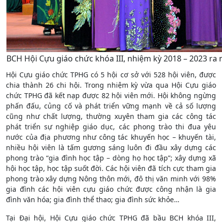
BCH Hội Cựu giáo chức khóa III, nhiệm kỳ 2018 – 2023 ra m
Hội Cựu giáo chức TPHG có 5 hội cơ sở với 528 hội viên, được
chia thành 26 chi hội. Trong nhiệm kỳ vừa qua Hội Cựu giáo
chức TPHG đã kết nạp được 82 hội viên mới. Hội không ngừng
phấn đấu, củng cố và phát triển vững mạnh về cả số lượng
cũng như chất lượng, thường xuyên tham gia các công tác
phát triển sự nghiệp giáo dục, các phong trào thi đua yêu
nước của địa phương như công tác khuyến học – khuyến tài,
nhiều hội viên là tấm gương sáng luôn đi đầu xây dựng các
phong trào “gia đình học tập – dòng họ học tập”; xây dựng xã
hội học tập, học tập suốt đời. Các hội viên đã tích cực tham gia
phong trào xây dựng Nông thôn mới, đô thị văn minh với 98%
gia đình các hội viên cựu giáo chức được công nhận là gia
đình văn hóa; gia đình thể thao; gia đình sức khỏe…
Tại Đại hội, Hội Cựu giáo chức TPHG đã bầu BCH khóa III,