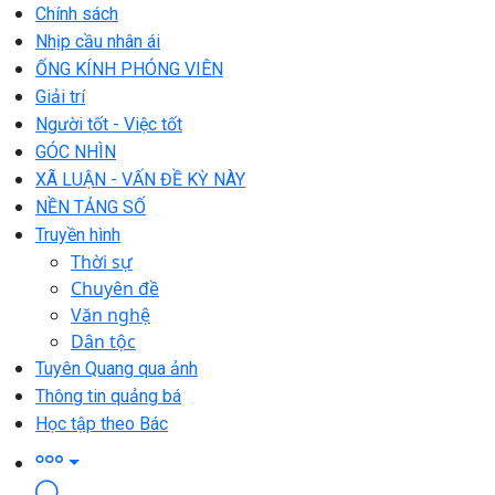
Chính sách
Nhịp cầu nhân ái
ỐNG KÍNH PHÓNG VIÊN
Giải trí
Người tốt - Việc tốt
GÓC NHÌN
XÃ LUẬN - VẤN ĐỀ KỲ NÀY
NỀN TẢNG SỐ
Truyền hình
Thời sự
Chuyên đề
Văn nghệ
Dân tộc
Tuyên Quang qua ảnh
Thông tin quảng bá
Học tập theo Bác