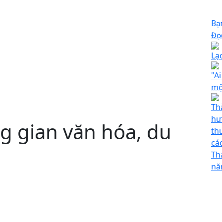
Bạ
Đọc
Lạ
"A
mộ
Th
hư
g gian văn hóa, du
th
cá
Th
nă