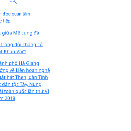
n đọc quan tâm
 tiếp
c giữa Mê cung đá
i trong đời chẳng có
t Khau Vai"!
ành phố Hà Giang
ớng về Liên hoan nghệ
uật hát Then, đàn Tính
c dân tộc Tày, Nùng,
ái toàn quốc lần thứ VI
m 2018