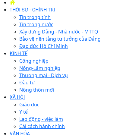
THỜI SỰ - CHÍNH TRỊ
Tin trong tỉnh
Tin trong nước
Xây dựng Đảng - Nhà nước - MTTQ
Bảo vệ nền tảng tư tưởng của Đảng
Đạo đức Hồ Chí Minh
KINH TẾ
Công nghiệp
Nông-Lâm nghiệp
Thương mại - Dịch vụ
Đầu tư
Nông thôn mới
XÃ HỘI
Giáo dục
Y tế
Lao động - việc làm
Cải cách hành chính
VĂN HÓA