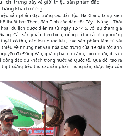
 lịch, trưng bày và giới thiệu sản phẩm đặc
t băng khai trương.
 thiệu sản phẩm đặc trưng các dân tộc Hà Giang là sự kiện
hệ thuật hát Then, đàn Tính các dân tộc Tày - Nùng - Thái
hóa, du lịch được diễn ra từ ngày 12-14.5, với sự tham gia
Giang. Các sản phẩm tiêu biểu, riêng có tại các địa phương
uyết cổ thụ, các loại dược liệu; các sản phẩm làm từ vải
 thiệu về những nét văn hóa đặc trưng của 19 dân tộc anh
 nguyên đá Đồng Văn; quảng bá hình ảnh, con người, di sản
i đông đảo du khách trong nước và Quốc tế. Qua đó, tạo ra
 thị trường tiêu thụ các sản phẩm nông sản, dược liệu của