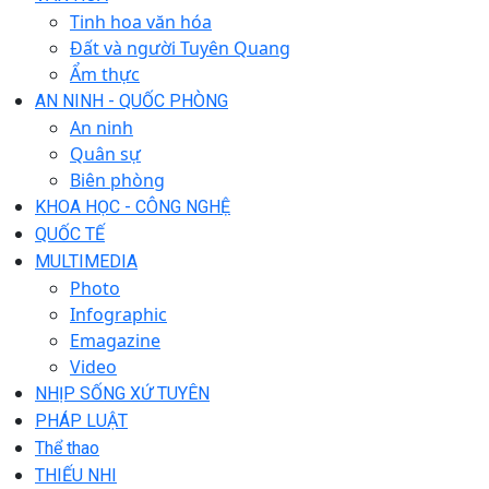
Tinh hoa văn hóa
Đất và người Tuyên Quang
Ẩm thực
AN NINH - QUỐC PHÒNG
An ninh
Quân sự
Biên phòng
KHOA HỌC - CÔNG NGHỆ
QUỐC TẾ
MULTIMEDIA
Photo
Infographic
Emagazine
Video
NHỊP SỐNG XỨ TUYÊN
PHÁP LUẬT
Thể thao
THIẾU NHI