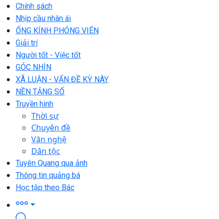
Chính sách
Nhịp cầu nhân ái
ỐNG KÍNH PHÓNG VIÊN
Giải trí
Người tốt - Việc tốt
GÓC NHÌN
XÃ LUẬN - VẤN ĐỀ KỲ NÀY
NỀN TẢNG SỐ
Truyền hình
Thời sự
Chuyên đề
Văn nghệ
Dân tộc
Tuyên Quang qua ảnh
Thông tin quảng bá
Học tập theo Bác