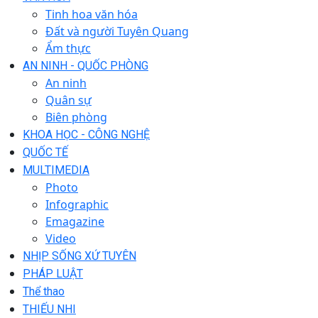
Tinh hoa văn hóa
Đất và người Tuyên Quang
Ẩm thực
AN NINH - QUỐC PHÒNG
An ninh
Quân sự
Biên phòng
KHOA HỌC - CÔNG NGHỆ
QUỐC TẾ
MULTIMEDIA
Photo
Infographic
Emagazine
Video
NHỊP SỐNG XỨ TUYÊN
PHÁP LUẬT
Thể thao
THIẾU NHI