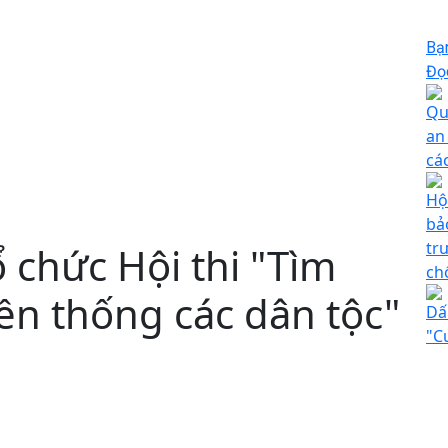
Bạ
Đọc
Qu
an
cá
Hộ
bả
tr
 chức Hội thi "Tìm
ch
ền thống các dân tộc"
Dấ
"C