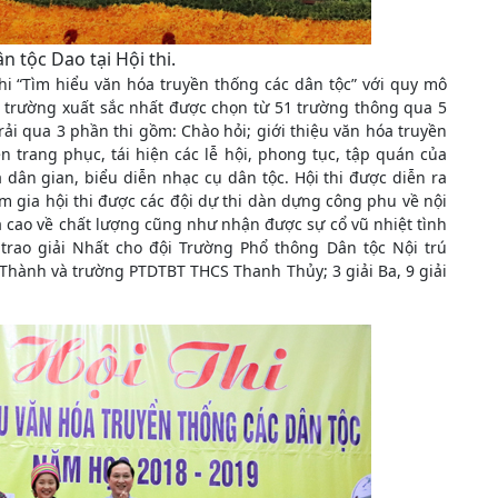
n tộc Dao tại Hội thi.
thi “Tìm hiểu văn hóa truyền thống các dân tộc” với quy mô
5 trường xuất sắc nhất được chọn từ 51 trường thông qua 5
rải qua 3 phần thi gồm: Chào hỏi; giới thiệu văn hóa truyền
n trang phục, tái hiện các lễ hội, phong tục, tập quán của
 dân gian, biểu diễn nhạc cụ dân tộc. Hội thi được diễn ra
ham gia hội thi được các đội dự thi dàn dựng công phu về nội
 cao về chất lượng cũng như nhận được sự cổ vũ nhiệt tình
 trao giải Nhất cho đội Trường Phổ thông Dân tộc Nội trú
 Thành và trường PTDTBT THCS Thanh Thủy; 3 giải Ba, 9 giải