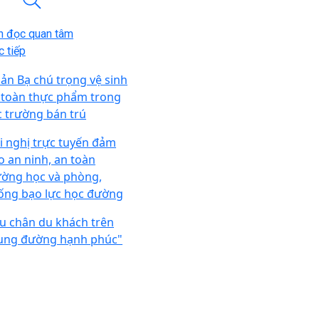
n đọc quan tâm
 tiếp
ản Bạ chú trọng vệ sinh
 toàn thực phẩm trong
c trường bán trú
i nghị trực tuyến đảm
o an ninh, an toàn
ường học và phòng,
ống bạo lực học đường
u chân du khách trên
ung đường hạnh phúc"