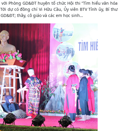
 với Phòng GD&ĐT huyện tổ chức Hội thi “Tìm hiểu văn hóa
Tới dự có đồng chí Vi Hữu Cầu, Ủy viên BTV Tỉnh ủy, Bí thư
GD&ĐT; thầy, cô giáo và các em học sinh…