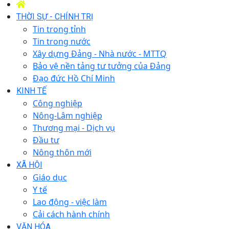
THỜI SỰ - CHÍNH TRỊ
Tin trong tỉnh
Tin trong nước
Xây dựng Đảng - Nhà nước - MTTQ
Bảo vệ nền tảng tư tưởng của Đảng
Đạo đức Hồ Chí Minh
KINH TẾ
Công nghiệp
Nông-Lâm nghiệp
Thương mại - Dịch vụ
Đầu tư
Nông thôn mới
XÃ HỘI
Giáo dục
Y tế
Lao động - việc làm
Cải cách hành chính
VĂN HÓA