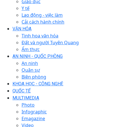
Giáo dục
Y tế
Lao động - việc làm
Cải cách hành chính
VĂN HÓA
Tinh hoa văn hóa
Đất và người Tuyên Quang
Ẩm thực
AN NINH - QUỐC PHÒNG
An ninh
Quân sự
Biên phòng
KHOA HỌC - CÔNG NGHỆ
QUỐC TẾ
MULTIMEDIA
Photo
Infographic
Emagazine
Video