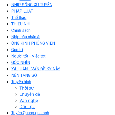
NHỊP SỐNG XỨ TUYÊN
PHÁP LUẬT
Thể thao
THIẾU NHI
Chính sách
Nhịp cầu nhân ái
ỐNG KÍNH PHÓNG VIÊN
Giải trí
Người tốt - Việc tốt
GÓC NHÌN
XÃ LUẬN - VẤN ĐỀ KỲ NÀY
NỀN TẢNG SỐ
Truyền hình
Thời sự
Chuyên đề
Văn nghệ
Dân tộc
Tuyên Quang qua ảnh