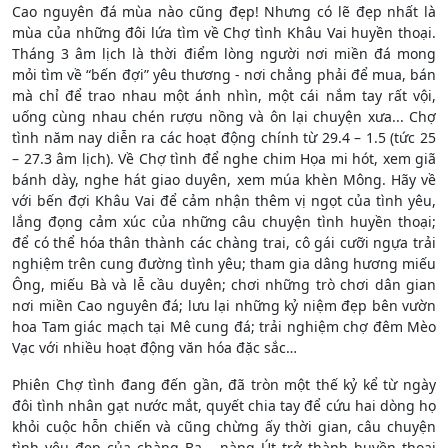
Cao nguyên đá mùa nào cũng đẹp! Nhưng có lẽ đẹp nhất là
mùa của những đôi lứa tìm về Chợ tình Khâu Vai huyền thoại.
Tháng 3 âm lịch là thời điểm lòng người nơi miền đá mong
mỏi tìm về “bến đợi” yêu thương - nơi chẳng phải để mua, bán
mà chỉ để trao nhau một ánh nhìn, một cái nắm tay rất vội,
uống cùng nhau chén rượu nồng và ôn lại chuyện xưa... Chợ
tình năm nay diễn ra các hoạt động chính từ 29.4 – 1.5 (tức 25
– 27.3 âm lịch). Về Chợ tình để nghe chim Họa mi hót, xem giã
bánh dày, nghe hát giao duyên, xem múa khèn Mông. Hãy về
với bến đợi Khâu Vai để cảm nhận thêm vị ngọt của tình yêu,
lắng đọng cảm xúc của những câu chuyện tình huyền thoại;
để có thể hóa thân thành các chàng trai, cô gái cưỡi ngựa trải
nghiệm trên cung đường tình yêu; tham gia dâng hương miếu
Ông, miếu Bà và lễ cầu duyên; chơi những trò chơi dân gian
nơi miền Cao nguyên đá; lưu lại những kỷ niệm đẹp bên vườn
hoa Tam giác mạch tại Mê cung đá; trải nghiệm chợ đêm Mèo
Vạc với nhiều hoạt động văn hóa đặc sắc…
Phiên Chợ tình đang đến gần, đã tròn một thế kỷ kể từ ngày
đôi tình nhân gạt nước mắt, quyết chia tay để cứu hai dòng họ
khỏi cuộc hỗn chiến và cũng chừng ấy thời gian, câu chuyện
tình yêu đẹp của chàng Ba – nàng Út trở thành huyền thoại