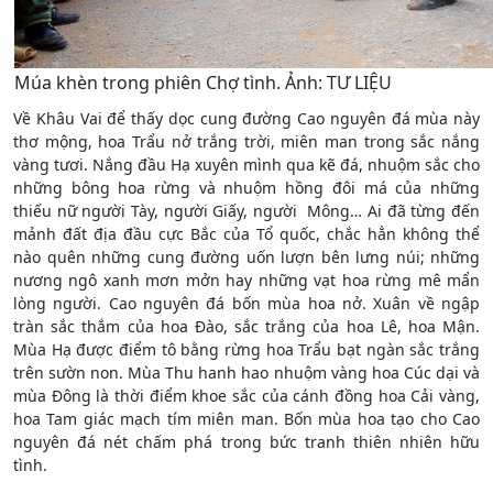
Múa khèn trong phiên Chợ tình. Ảnh: TƯ LIỆU
Về Khâu Vai để thấy dọc cung đường Cao nguyên đá mùa này
thơ mộng, hoa Trẩu nở trắng trời, miên man trong sắc nắng
vàng tươi. Nắng đầu Hạ xuyên mình qua kẽ đá, nhuộm sắc cho
những bông hoa rừng và nhuộm hồng đôi má của những
thiếu nữ người Tày, người Giấy, người Mông… Ai đã từng đến
mảnh đất địa đầu cực Bắc của Tổ quốc, chắc hẳn không thể
nào quên những cung đường uốn lượn bên lưng núi; những
nương ngô xanh mơn mởn hay những vạt hoa rừng mê mẩn
lòng người. Cao nguyên đá bốn mùa hoa nở. Xuân về ngập
tràn sắc thắm của hoa Đào, sắc trắng của hoa Lê, hoa Mận.
Mùa Hạ được điểm tô bằng rừng hoa Trẩu bạt ngàn sắc trắng
trên sườn non. Mùa Thu hanh hao nhuộm vàng hoa Cúc dại và
mùa Đông là thời điểm khoe sắc của cánh đồng hoa Cải vàng,
hoa Tam giác mạch tím miên man. Bốn mùa hoa tạo cho Cao
nguyên đá nét chấm phá trong bức tranh thiên nhiên hữu
tình.