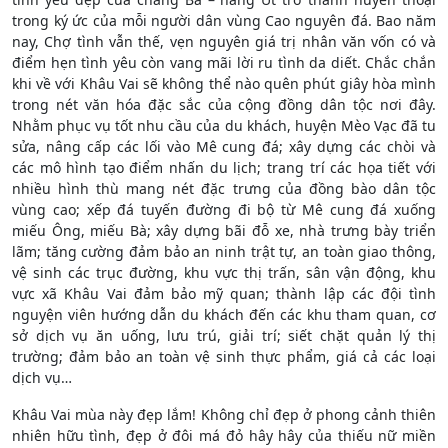
trong ký ức của mỗi người dân vùng Cao nguyên đá. Bao năm
nay, Chợ tình vẫn thế, vẹn nguyên giá trị nhân văn vốn có và
điểm hẹn tình yêu còn vang mãi lời ru tình da diết. Chắc chắn
khi về với Khâu Vai sẽ không thể nào quên phút giây hòa mình
trong nét văn hóa đặc sắc của cộng đồng dân tộc nơi đây.
Nhằm phục vụ tốt nhu cầu của du khách, huyện Mèo Vạc đã tu
sửa, nâng cấp các lối vào Mê cung đá; xây dựng các chòi và
các mô hình tạo điểm nhấn du lịch; trang trí các họa tiết với
nhiều hình thù mang nét đặc trưng của đồng bào dân tộc
vùng cao; xếp đá tuyến đường đi bộ từ Mê cung đá xuống
miếu Ông, miếu Bà; xây dựng bãi đỗ xe, nhà trưng bày triển
lãm; tăng cường đảm bảo an ninh trật tự, an toàn giao thông,
vệ sinh các trục đường, khu vực thị trấn, sân vận động, khu
vực xã Khâu Vai đảm bảo mỹ quan; thành lập các đội tình
nguyện viên hướng dẫn du khách đến các khu tham quan, cơ
sở dịch vụ ăn uống, lưu trú, giải trí; siết chặt quản lý thị
trường; đảm bảo an toàn vệ sinh thực phẩm, giá cả các loại
dịch vụ…
Khâu Vai mùa này đẹp lắm! Không chỉ đẹp ở phong cảnh thiên
nhiên hữu tình, đẹp ở đôi má đỏ hây hây của thiếu nữ miền