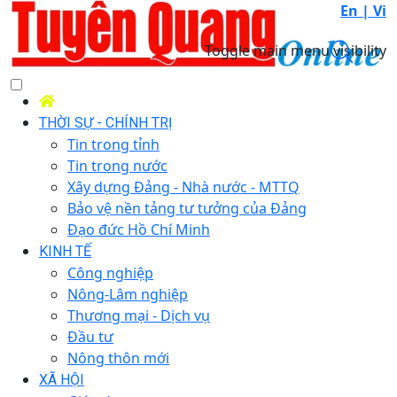
En |
Vi
Toggle main menu visibility
THỜI SỰ - CHÍNH TRỊ
Tin trong tỉnh
Tin trong nước
Xây dựng Đảng - Nhà nước - MTTQ
Bảo vệ nền tảng tư tưởng của Đảng
Đạo đức Hồ Chí Minh
KINH TẾ
Công nghiệp
Nông-Lâm nghiệp
Thương mại - Dịch vụ
Đầu tư
Nông thôn mới
XÃ HỘI