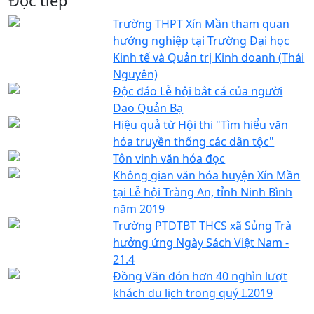
Đọc tiếp
Trường THPT Xín Mần tham quan
hướng nghiệp tại Trường Đại học
Kinh tế và Quản trị Kinh doanh (Thái
Nguyên)
Độc đáo Lễ hội bắt cá của người
Dao Quản Bạ
Hiệu quả từ Hội thi "Tìm hiểu văn
hóa truyền thống các dân tộc"
Tôn vinh văn hóa đọc
Không gian văn hóa huyện Xín Mần
tại Lễ hội Tràng An, tỉnh Ninh Bình
năm 2019
Trường PTDTBT THCS xã Sủng Trà
hưởng ứng Ngày Sách Việt Nam -
21.4
Đồng Văn đón hơn 40 nghìn lượt
khách du lịch trong quý I.2019