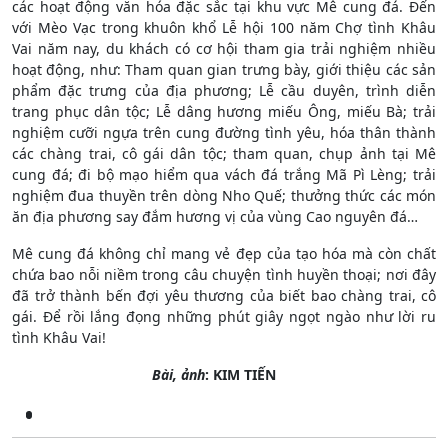
các hoạt động văn hóa đặc sắc tại khu vực Mê cung đá. Đến
với Mèo Vạc trong khuôn khổ Lễ hội 100 năm Chợ tình Khâu
Vai năm nay, du khách có cơ hội tham gia trải nghiệm nhiều
hoạt động, như: Tham quan gian trưng bày, giới thiệu các sản
phẩm đặc trưng của địa phương; Lễ cầu duyên, trình diễn
trang phục dân tộc; Lễ dâng hương miếu Ông, miếu Bà; trải
nghiệm cưỡi ngựa trên cung đường tình yêu, hóa thân thành
các chàng trai, cô gái dân tộc; tham quan, chụp ảnh tại Mê
cung đá; đi bộ mạo hiểm qua vách đá trắng Mã Pì Lèng; trải
nghiệm đua thuyền trên dòng Nho Quế; thưởng thức các món
ăn địa phương say đắm hương vị của vùng Cao nguyên đá…
Mê cung đá không chỉ mang vẻ đẹp của tạo hóa mà còn chất
chứa bao nỗi niềm trong câu chuyện tình huyền thoại; nơi đây
đã trở thành bến đợi yêu thương của biết bao chàng trai, cô
gái. Để rồi lắng đọng những phút giây ngọt ngào như lời ru
tình Khâu Vai!
Bài, ảnh
: KIM TIẾN