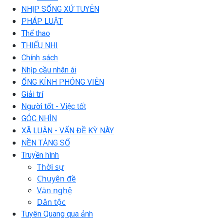
NHỊP SỐNG XỨ TUYÊN
PHÁP LUẬT
Thể thao
THIẾU NHI
Chính sách
Nhịp cầu nhân ái
ỐNG KÍNH PHÓNG VIÊN
Giải trí
Người tốt - Việc tốt
GÓC NHÌN
XÃ LUẬN - VẤN ĐỀ KỲ NÀY
NỀN TẢNG SỐ
Truyền hình
Thời sự
Chuyên đề
Văn nghệ
Dân tộc
Tuyên Quang qua ảnh