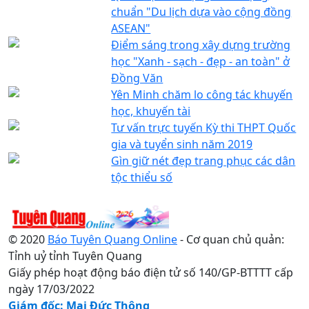
chuẩn "Du lịch dựa vào cộng đồng
ASEAN"
Điểm sáng trong xây dựng trường
học "Xanh - sạch - đẹp - an toàn" ở
Đồng Văn
Yên Minh chăm lo công tác khuyến
học, khuyến tài
Tư vấn trực tuyến Kỳ thi THPT Quốc
gia và tuyển sinh năm 2019
Gìn giữ nét đẹp trang phục các dân
tộc thiểu số
© 2020
Báo Tuyên Quang Online
- Cơ quan chủ quản:
Tỉnh uỷ tỉnh Tuyên Quang
Giấy phép hoạt động báo điện tử số 140/GP-BTTTT cấp
ngày 17/03/2022
Giám đốc: Mai Đức Thông