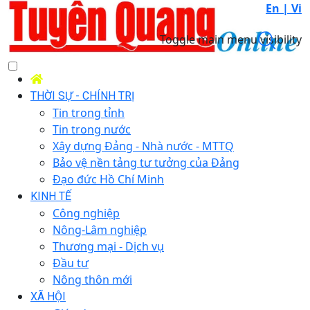
En |
Vi
Toggle main menu visibility
THỜI SỰ - CHÍNH TRỊ
Tin trong tỉnh
Tin trong nước
Xây dựng Đảng - Nhà nước - MTTQ
Bảo vệ nền tảng tư tưởng của Đảng
Đạo đức Hồ Chí Minh
KINH TẾ
Công nghiệp
Nông-Lâm nghiệp
Thương mại - Dịch vụ
Đầu tư
Nông thôn mới
XÃ HỘI