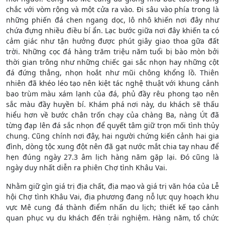
chắc với vòm rộng và một cửa ra vào. Đi sâu vào phía trong là
những phiến đá chen ngang dọc, lô nhô khiến nơi đây như
chứa đựng nhiều điều bí ẩn. Lạc bước giữa nơi đây khiến ta có
cảm giác như tận hưởng được phút giây giao thoa gữa đất
trời. Những cọc đá hàng trăm triệu năm tuổi bị bào mòn bởi
thời gian trông như những chiếc gai sắc nhọn hay những cột
đá đứng thẳng, nhọn hoắt như mũi chông khổng lồ. Thiên
nhiên đã khéo léo tạo nên kiệt tác nghệ thuật với khung cảnh
bao trùm màu xám lạnh của đá, phủ đầy rêu phong tạo nên
sắc màu đầy huyền bí. Khám phá nơi này, du khách sẽ thấu
hiểu hơn về bước chân trốn chạy của chàng Ba, nàng Út đã
từng đạp lên đá sắc nhọn để quyết tâm giữ trọn mối tình thủy
chung. Cũng chính nơi đây, hai người chứng kiến cảnh hai gia
đình, dòng tộc xung đột nên đã gạt nước mắt chia tay nhau để
hẹn đúng ngày 27.3 âm lịch hàng năm gặp lại. Đó cũng là
ngày duy nhất diễn ra phiên Chợ tình Khâu Vai.
Nhằm giữ gìn giá trị địa chất, địa mạo và giá trị văn hóa của Lễ
hội Chợ tình Khâu Vai, địa phương đang nỗ lực quy hoạch khu
vực Mê cung đá thành điểm nhấn du lịch; thiết kế tạo cảnh
quan phục vụ du khách đến trải nghiệm. Hàng năm, tổ chức