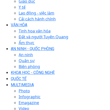
Giáo dục
Y tế
Lao động - việc làm
Cải cách hành chính
VĂN HÓA
Tinh hoa văn hóa
Đất và người Tuyên Quang
Ẩm thực
AN NINH - QUỐC PHÒNG
An ninh
Quân sự
Biên phòng
KHOA HỌC - CÔNG NGHỆ
QUỐC TẾ
MULTIMEDIA
Photo
Infographic
Emagazine
Video