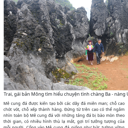
Trai, gái bản Mông tìm hiểu chuyện tình chàng Ba - nàng 
Mê cung đá được kiến tạo bởi các dãy đá miên man; chỗ cao
chót vót, chỗ xếp thành hàng. Đứng từ trên cao có thể ngắm
nhìn toàn bộ Mê cung đá với những tảng đá bị bào mòn theo
thời gian, có nhiều hình thù lạ mắt, gợi trí tưởng tượng của
mỗi người. Cổng vào Mê cung đá giống như bức tường vững