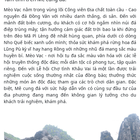
Mèo Vạc nằm trong vùng lõi Công viên Địa chất toàn cầu - Cao
nguyên đá Đồng Văn với nhiều danh thắng, di sản. Đến với
mảnh đất biên cương, du khách có cơ hội ngắm nhìn núi đá
điệp trùng mây; tận hưởng cảm giác đất trời bao la khi đứng
trên đèo Mã Pì Lèng đệ nhất hùng quan, phía dưới có dòng
Nho Quế biếc xanh uốn mình; thỏa sức khám phá rừng hoa đá
Lũng Pù kỳ vĩ hay hang Rồng với những nhũ đá mang sắc màu
huyền bí. Mèo Vạc - nơi hội tụ đa sắc màu văn hóa với các lễ
hội truyền thống độc đáo; mỗi dân tộc có phong tục, tập quán
riêng. Đến với Lễ hội Chợ tình Khâu Vai là một lần được trải
nghiệm cuộc sống thường nhật của đồng bào; thưởng thức
những món ăn độc đáo; tham gia các trò chơi dân gian. Đặc
biệt, Mê cung đá với sức hấp dẫn vốn có cùng sự đầu tư của
địa phương đang mang đến không gian lý tưởng cho du
khách trải nghiệm, khám phá.