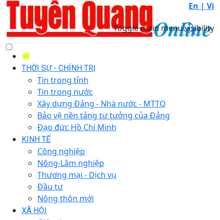
En |
Vi
Toggle main menu visibility
THỜI SỰ - CHÍNH TRỊ
Tin trong tỉnh
Tin trong nước
Xây dựng Đảng - Nhà nước - MTTQ
Bảo vệ nền tảng tư tưởng của Đảng
Đạo đức Hồ Chí Minh
KINH TẾ
Công nghiệp
Nông-Lâm nghiệp
Thương mại - Dịch vụ
Đầu tư
Nông thôn mới
XÃ HỘI