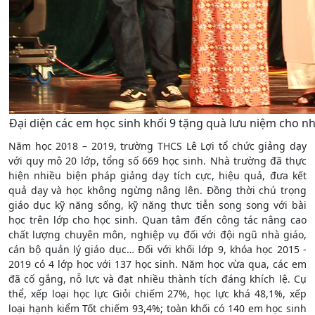
Đại diện các em học sinh khối 9 tặng quà lưu niệm cho n
Năm học 2018 – 2019, trường THCS Lê Lợi tổ chức giảng dạy
với quy mô 20 lớp, tổng số 669 học sinh. Nhà trường đã thực
hiện nhiều biện pháp giảng dạy tích cực, hiệu quả, đưa kết
quả dạy và học không ngừng nâng lên. Đồng thời chú trọng
giáo dục kỹ năng sống, kỹ năng thực tiễn song song với bài
học trên lớp cho học sinh. Quan tâm đến công tác nâng cao
chất lượng chuyên môn, nghiệp vụ đối với đội ngũ nhà giáo,
cán bộ quản lý giáo dục… Đối với khối lớp 9, khóa học 2015 -
2019 có 4 lớp học với 137 học sinh. Năm học vừa qua, các em
đã cố gắng, nỗ lực và đạt nhiều thành tích đáng khích lệ. Cụ
thể, xếp loại học lực Giỏi chiếm 27%, học lực khá 48,1%, xếp
loại hạnh kiểm Tốt chiếm 93,4%; toàn khối có 140 em học sinh