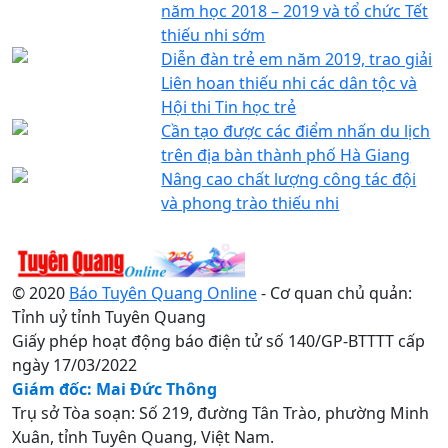
năm học 2018 – 2019 và tổ chức Tết
thiếu nhi sớm
Diễn đàn trẻ em năm 2019, trao giải
Liên hoan thiếu nhi các dân tộc và
Hội thi Tin học trẻ
Cần tạo được các điểm nhấn du lịch
trên địa bàn thành phố Hà Giang
Nâng cao chất lượng công tác đội
và phong trào thiếu nhi
© 2020
Báo Tuyên Quang Online
- Cơ quan chủ quản:
Tỉnh uỷ tỉnh Tuyên Quang
Giấy phép hoạt động báo điện tử số 140/GP-BTTTT cấp
ngày 17/03/2022
Giám đốc: Mai Đức Thông
Trụ sở Tòa soạn: Số 219, đường Tân Trào, phường Minh
Xuân, tỉnh Tuyên Quang, Việt Nam.