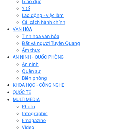
Giáo dục
Y tế
Lao động - việc làm
Cải cách hành chính
VĂN HÓA
Tinh hoa văn hóa
Đất và người Tuyên Quang
Ẩm thực
AN NINH - QUỐC PHÒNG
An ninh
Quân sự
Biên phòng
KHOA HỌC - CÔNG NGHỆ
QUỐC TẾ
MULTIMEDIA
Photo
Infographic
Emagazine
Video