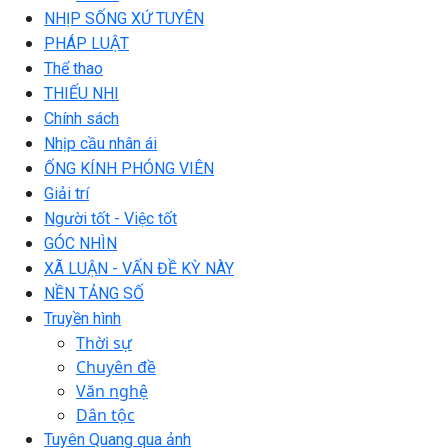
NHỊP SỐNG XỨ TUYÊN
PHÁP LUẬT
Thể thao
THIẾU NHI
Chính sách
Nhịp cầu nhân ái
ỐNG KÍNH PHÓNG VIÊN
Giải trí
Người tốt - Việc tốt
GÓC NHÌN
XÃ LUẬN - VẤN ĐỀ KỲ NÀY
NỀN TẢNG SỐ
Truyền hình
Thời sự
Chuyên đề
Văn nghệ
Dân tộc
Tuyên Quang qua ảnh