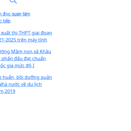
n đọc quan tâm
 tiếp
 xuất thi THPT giai đoạn
21-2025 trên máy tính
ường Mầm non xã Khâu
i phấn đấu đạt chuẩn
ốc gia mức độ I
p huấn, bồi dưỡng quản
 Nhà nước về du lịch
m 2019