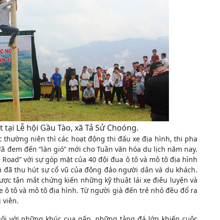
t tại Lễ hội Gầu Tào, xã Tả Sử Choóng.
thường niên thì các hoạt động thi đấu xe địa hình, thi pha
 đã đem đến “làn gió” mới cho Tuần văn hóa du lịch năm nay.
– Road” với sự góp mặt của 40 đội đua ô tô và mô tô địa hình
 đã thu hút sự cổ vũ của đông đảo người dân và du khách.
ợc tận mắt chứng kiến những kỹ thuật lái xe điêu luyện và
 ô tô và mô tô địa hình. Từ người già đến trẻ nhỏ đều đổ ra
 viên.
ối với những khúc cua gấp, những tảng đá lớn khiến cuộc