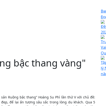
Bạ
Đọc
Đề
20
Tr
Va
Qu
ng bậc thang vàng"
Tậ
lý
nă
sản Ruộng bậc thang” Hoàng Su Phì lần thứ V với chủ đề:
 đẹp, để lại ấn tượng sâu sắc trong lòng du khách. Qua 5