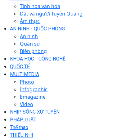
Tinh hoa văn hóa
Đất và người Tuyên Quang
Ẩm thực
AN NINH - QUỐC PHÒNG
An ninh
Quân sự
Biên phòng
KHOA HỌC - CÔNG NGHỆ
QUỐC TẾ
MULTIMEDIA
Photo
Infographic
Emagazine
Video
NHỊP SỐNG XỨ TUYÊN
PHÁP LUẬT
Thể thao
THIẾU NHI