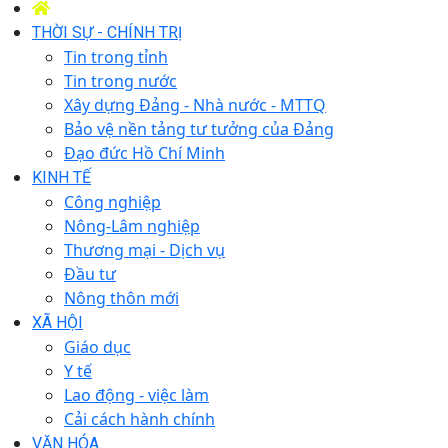
THỜI SỰ - CHÍNH TRỊ
Tin trong tỉnh
Tin trong nước
Xây dựng Đảng - Nhà nước - MTTQ
Bảo vệ nền tảng tư tưởng của Đảng
Đạo đức Hồ Chí Minh
KINH TẾ
Công nghiệp
Nông-Lâm nghiệp
Thương mại - Dịch vụ
Đầu tư
Nông thôn mới
XÃ HỘI
Giáo dục
Y tế
Lao động - việc làm
Cải cách hành chính
VĂN HÓA