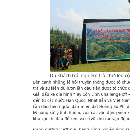
Du khách trải nghiệm trò chơi leo cộ
Bên cạnh những lễ hội truyền thống được tổ chức 
trà và sự kiện dù lượn lần đầu tiên được tổ chức
Giải đấu xe địa hình “Tây Côn Lĩnh Challenge off 
đến từ các nước Hàn Quốc, Nhật Bản và Việt Nam
Lần đầu tiên người dân miền đất Hoàng Su Phì đư
kỹ năng xử lý tình huống của các vận động viên xe
khu vực thi đấu để xem và cổ vũ cho các vận động
Cung đường vượt núi, băng rừng, xuyên lòng su