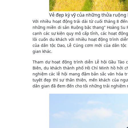
Vẻ đẹp kỳ vỹ của những thửa ruộng 
Với nhiều hoạt động trải dài từ cuối tháng 8 đến 
những miền di sản Ruộng bậc thang” Hoàng Su P
cạnh các sự kiện quy mô cấp tỉnh, các hoạt động 
lôi cuốn du khách với nhiều hoạt động trình diễ
của dân tộc Dao, Lễ Cúng cơm mới của dân tộc 
gian khác.
Tham dự hoạt động trình diễn Lễ hội Gầu Tào 
Biên, du khách thành phố Hồ Chí Minh hồ hởi chi
nghiệm các lễ hội mang đậm bản sắc văn hóa tr
tuyệt đẹp thì sự thân thiện, mến khách của n
dân gian đã đem đến cho tôi những trải nghiệm rấ