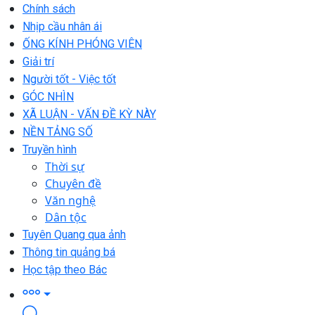
Chính sách
Nhịp cầu nhân ái
ỐNG KÍNH PHÓNG VIÊN
Giải trí
Người tốt - Việc tốt
GÓC NHÌN
XÃ LUẬN - VẤN ĐỀ KỲ NÀY
NỀN TẢNG SỐ
Truyền hình
Thời sự
Chuyên đề
Văn nghệ
Dân tộc
Tuyên Quang qua ảnh
Thông tin quảng bá
Học tập theo Bác