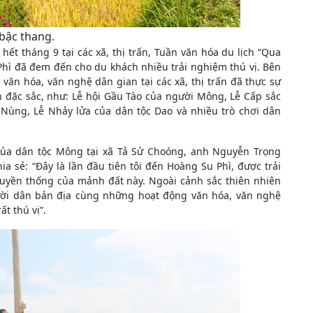
bậc thang.
hết tháng 9 tại các xã, thị trấn, Tuần văn hóa du lịch “Qua
hì đã đem đến cho du khách nhiều trải nghiệm thú vị. Bên
văn hóa, văn nghệ dân gian tại các xã, thị trấn đã thực sự
n đặc sắc, như: Lễ hội Gầu Tào của người Mông, Lễ Cấp sắc
Nùng, Lễ Nhảy lửa của dân tộc Dao và nhiều trò chơi dân
của dân tộc Mông tại xã Tả Sử Choóng, anh Nguyễn Trọng
a sẻ: “Đây là lần đầu tiên tôi đến Hoàng Su Phì, được trải
uyền thống của mảnh đất này. Ngoài cảnh sắc thiên nhiên
gười dân bản địa cùng những hoạt động văn hóa, văn nghệ
t thú vị”.