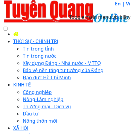
En |
Vi
Toggle main menu visibility
THỜI SỰ - CHÍNH TRỊ
Tin trong tỉnh
Tin trong nước
Xây dựng Đảng - Nhà nước - MTTQ
Bảo vệ nền tảng tư tưởng của Đảng
Đạo đức Hồ Chí Minh
KINH TẾ
Công nghiệp
Nông-Lâm nghiệp
Thương mại - Dịch vụ
Đầu tư
Nông thôn mới
XÃ HỘI