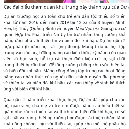
Các đại biểu tham quan khu trưng bày thành tựu của Dự 
Dự án trường học an toàn cho trẻ em dân tộc thiểu số triển
khai từ năm 2016 đến năm 2019 tại 12 xã của 3 huyện Minh
Hóa, Lệ Thủy (Quảng Bình) và huyện Mèo Vạc (Hà Giang) do cơ
quan Hợp tác Phát triển Na Uy tài trợ nhằm tăng cường khả
năng ứng phó với thiên tai và biến đổi khí hậu. Dự án gồm 2
hợp phần (trường học và cộng đồng). Mảng trường học tập
trung vào các hoạt động nâng cao kiến thức, kỹ năng của giáo
viên và học sinh, hỗ trợ cải thiện điều kiện cơ sở, vật chất
trang thiết bị cần thiết để tăng cường chống chịu với thiên tai
và biến đối khí hậu. Mảng cộng đồng tập trung các hoạt động
nâng cao nhận thức của người dân, chính quyền địa phương
về thiên tai và biến đổi khí hậu, các can thiệp về sinh kế thích
ứng với biến đổi khí hậu.
Qua gần 4 năm triển khai thực hiện, Dự án đã giúp cho cán
bộ, giáo viên, cha mẹ và trẻ em được nâng cao hiểu biết về
giảm nhẹ rủi ro thiên tai và thích ứng biến đổi khí hậu; cơ sở
vật chất và trang thiết bị trường học được cải thiện nhằm tăng
khả năng chống chịu với thiên tai; giúp cho một bộ phận hộ