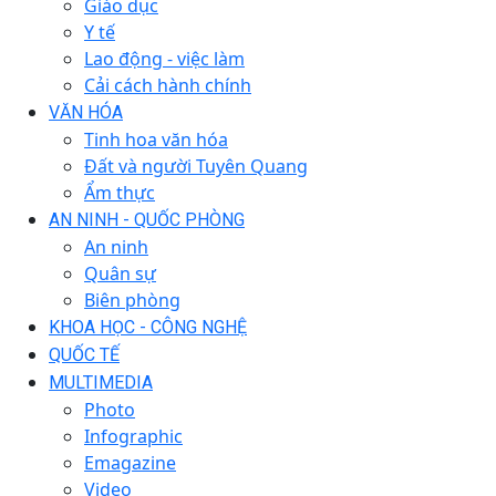
Giáo dục
Y tế
Lao động - việc làm
Cải cách hành chính
VĂN HÓA
Tinh hoa văn hóa
Đất và người Tuyên Quang
Ẩm thực
AN NINH - QUỐC PHÒNG
An ninh
Quân sự
Biên phòng
KHOA HỌC - CÔNG NGHỆ
QUỐC TẾ
MULTIMEDIA
Photo
Infographic
Emagazine
Video