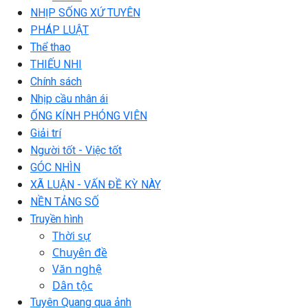
NHỊP SỐNG XỨ TUYÊN
PHÁP LUẬT
Thể thao
THIẾU NHI
Chính sách
Nhịp cầu nhân ái
ỐNG KÍNH PHÓNG VIÊN
Giải trí
Người tốt - Việc tốt
GÓC NHÌN
XÃ LUẬN - VẤN ĐỀ KỲ NÀY
NỀN TẢNG SỐ
Truyền hình
Thời sự
Chuyên đề
Văn nghệ
Dân tộc
Tuyên Quang qua ảnh