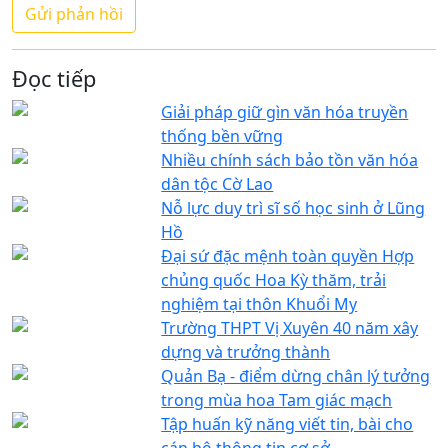
Đọc tiếp
Giải pháp giữ gìn văn hóa truyền
thống bền vững
Nhiều chính sách bảo tồn văn hóa
dân tộc Cờ Lao
Nỗ lực duy trì sĩ số học sinh ở Lũng
Hồ
Đại sứ đặc mệnh toàn quyền Hợp
chủng quốc Hoa Kỳ thăm, trải
nghiệm tại thôn Khuổi My
Trường THPT Vị Xuyên 40 năm xây
dựng và trưởng thành
Quản Bạ - điểm dừng chân lý tưởng
trong mùa hoa Tam giác mạch
Tập huấn kỹ năng viết tin, bài cho
cán bộ thông tin cơ sở