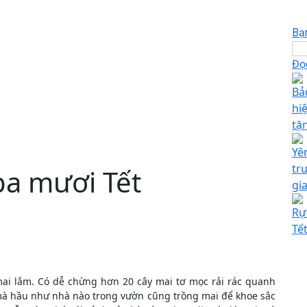
Bạ
Đọc
Bả
hi
tặ
Yê
tr
a mươi Tết
gi
Rự
Tế
ai lắm. Có dễ chừng hơn 20 cây mai tơ mọc rải rác quanh
 mà hầu như nhà nào trong vườn cũng trồng mai để khoe sắc