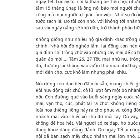
ngày Tết. Lúc ấy tôi chỉ là thằng bé Tiểu học nh
tầm 15 tháng Chạp là ông nội bảo mọi người c
công mà mọi người tự giác làm việc. Nhờ sự đoà
tước sạch lá. Do tôi còn nhỏ, với không tới nhàn
sau vài ngày nắng sẽ khô dần, trở thành phân hữu
Không giống như nhiều hộ gia đình khác trồng m
chính. Nhà hồi đó nghèo lắm, lại đông con nên
gia đình chỉ trông chờ vào những cây mai để có t
quần áo mới,... Tầm 26, 27 Tết, mai nhú nụ, trôn
đó, thương lái không vào vườn thu mua như bây g
mới đến chợ, cực khổ lắm nhưng phải chịu.
Nội dùng con dao bén đã mài sẵn, mang chiếc g
Rồi huy động các chú, cô lũ lượt ôm một bó nhành
nội. Con đường quê vào buổi sáng ngày cuối n
mai, vạn thọ, cúc, phát tài ra chợ. Không riên
loài hoa thiêng liêng này ra chợ phục vụ cộng đ
nhành mai vào chiếc xô cho đỡ mỏi tay. Dù vậy, 
không để hoa hết. Vài người có xe đạp, họ buộc
đang khoe dáng đỏng đảnh. Do ngày Tết ai cũng 
nội đã bán sạch mấy chục nhánh mai lớn nhỏ. Cả