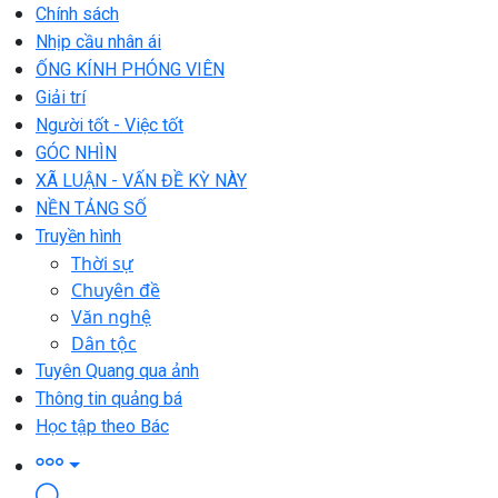
Chính sách
Nhịp cầu nhân ái
ỐNG KÍNH PHÓNG VIÊN
Giải trí
Người tốt - Việc tốt
GÓC NHÌN
XÃ LUẬN - VẤN ĐỀ KỲ NÀY
NỀN TẢNG SỐ
Truyền hình
Thời sự
Chuyên đề
Văn nghệ
Dân tộc
Tuyên Quang qua ảnh
Thông tin quảng bá
Học tập theo Bác