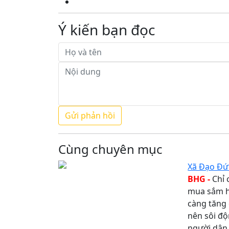
Ý kiến bạn đọc
Cùng chuyên mục
Xã Đạo Đứ
BHG -
Chỉ 
mua sắm h
càng tăng 
nên sôi độ
người dân