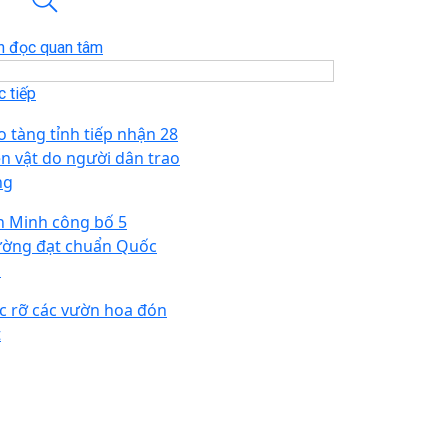
n đọc quan tâm
 tiếp
o tàng tỉnh tiếp nhận 28
ện vật do người dân trao
ng
n Minh công bố 5
ường đạt chuẩn Quốc
a
c rỡ các vườn hoa đón
t