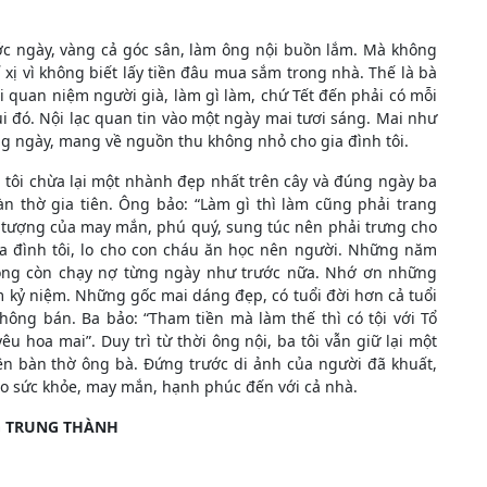
ớc ngày, vàng cả góc sân, làm ông nội buồn lắm. Mà không
 xị vì không biết lấy tiền đâu mua sắm trong nhà. Thế là bà
ởi quan niệm người già, làm gì làm, chứ Tết đến phải có mỗi
i đó. Nội lạc quan tin vào một ngày mai tươi sáng. Mai như
g ngày, mang về nguồn thu không nhỏ cho gia đình tôi.
 tôi chừa lại một nhành đẹp nhất trên cây và đúng ngày ba
n thờ gia tiên. Ông bảo: “Làm gì thì làm cũng phải trang
u tượng của may mắn, phú quý, sung túc nên phải trưng cho
ia đình tôi, lo cho con cháu ăn học nên người. Những năm
không còn chạy nợ từng ngày như trước nữa. Nhớ ơn những
m kỷ niệm. Những gốc mai dáng đẹp, có tuổi đời hơn cả tuổi
hông bán. Ba bảo: “Tham tiền mà làm thế thì có tội với Tổ
yêu hoa mai”. Duy trì từ thời ông nội, ba tôi vẫn giữ lại một
ên bàn thờ ông bà. Đứng trước di ảnh của người đã khuất,
ho sức khỏe, may mắn, hạnh phúc đến với cả nhà.
 TRUNG THÀNH