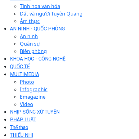
Tinh hoa văn hóa
Đất và người Tuyên Quang
Ẩm thực
AN NINH - QUỐC PHÒNG
An ninh
Quân sự
Biên phòng
KHOA HỌC - CÔNG NGHỆ
QUỐC TẾ
MULTIMEDIA
Photo
Infographic
Emagazine
Video
NHỊP SỐNG XỨ TUYÊN
PHÁP LUẬT
Thể thao
THIẾU NHI