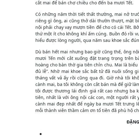
cắt mai để bán chợ chiều cho đến ba mươi Tết.
Có những năm thời tiết thất thường, mai nở trư
riêng gì ông, ai cũng thở dài thườn thượt, mặt bí
nội phải chạy vạy mượn tiền để cho có cái Tết. B
thứ một ít cho không khí ấm cúng. Buồn đó rồi vu
hiểu được lòng người, qua năm sau khoe sắc đún
Dù bán hết mai nhưng bao giờ cũng thế, ông nội
mươi Tến mới cắt xuống đặt trang trọng trên bà
hoàng cho bàn thờ gia tiên chỉn chu. Mai là biể
đủ lễ”. Nhờ mai khoe sắc bất tử đã nuôi sống g
tháng vất vả ấy rồi cũng qua đi. Giờ nhà tôi 
cành mai, ba tôi không còn cắt bán mà để giữ là
tôi được thương lái định giá rất cao nhưng ba k
tiên, nhất là với ông nội các con, một người rất 
cành mai đẹp nhất để ngày ba mươi Tết trưng l
mỗi thành viên thầm cảm ơn tổ tiên đã phù hộ c
ĐẶNG