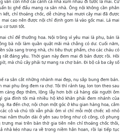
ưng vẫn còn nhớ cái cảnh cả nhà xúm nhau đi tước lá mai. Cứ
huẩn bị ghế đẩu mang ra sân nhà. Ông nội không cần phân
n kết, chỉ thoáng chốc, dễ chừng hai mươi cây mai đã được
h mai cao nên được nội chỉ định gom lá vào gốc mai. Lá mai
 cơ tươi tốt.
ai chỉ để thưởng hoa. Nội trồng vì yêu mai là phụ, bán là
 ông bà nội làm quần quật mãi mà chẳng có dư. Cuối năm,
iền sửa sang trong nhà, chi tiêu thực phẩm, cho các cháu có
g rất đáng yêu. Thời gian này đem mai đi bán được rồi. Hồi
iờ, mà chủ cây phải tự mang ra chợ bán. Đi bộ cả ba cây số
hế ra sân cắt những nhành mai đẹp, nụ sắp bung đem bán.
 mai phụ ông đem ra chợ. Tôi thì rảnh tay, lon ton theo sau
ăm càng đẹp thêm, lộng lẫy hơn bởi cả hàng dài người ôm
g gì gia đình tôi mà nhiều hộ khó khăn phải đem nhánh của
ồng. Ra đến chợ, nội chọn một góc ở khu gian hàng hoa, cắm
các cô và chú tôi vẫn phải ôm vì chỉ mỗi một chiếc xô nhỏ
 mai nằm thuôn dài ở yên sau trông như cô công, cô phụng
trưng mai trên bàn thờ gia tiên nên chỉ thoáng chốc thôi,
 nhà kéo nhau ra về trong niềm hân hoan, rồi lại tiếp tục