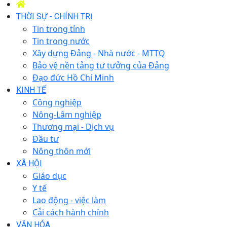
THỜI SỰ - CHÍNH TRỊ
Tin trong tỉnh
Tin trong nước
Xây dựng Đảng - Nhà nước - MTTQ
Bảo vệ nền tảng tư tưởng của Đảng
Đạo đức Hồ Chí Minh
KINH TẾ
Công nghiệp
Nông-Lâm nghiệp
Thương mại - Dịch vụ
Đầu tư
Nông thôn mới
XÃ HỘI
Giáo dục
Y tế
Lao động - việc làm
Cải cách hành chính
VĂN HÓA