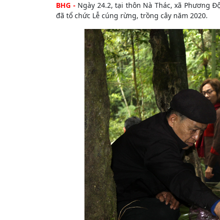
BHG -
Ngày 24.2, tại thôn Nà Thác, xã Phương Độ
đã tổ chức Lễ cúng rừng, trồng cây năm 2020.