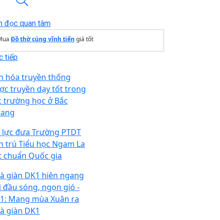
n đọc quan tâm
Mua
Đồ thờ cúng vĩnh tiến
giá tốt
 tiếp
n hóa truyền thống
ợc truyền dạy tốt trong
c trường học ở Bắc
ang
 lực đưa Trường PTDT
n trú Tiểu học Ngam La
t chuẩn Quốc gia
à giàn DK1 hiên ngang
i đầu sóng, ngọn gió -
 1: Mang mùa Xuân ra
à giàn DK1