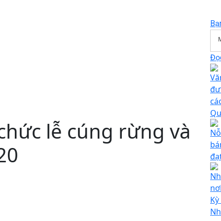
Bạ
Đọc
Vă
đư
cá
Qu
chức lễ cúng rừng và
Nỗ
bá
20
đạ
Nh
nơ
Kỳ
Nh