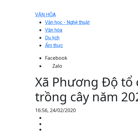
VĂN HÓA
Văn học - Nghệ thuật
Văn hóa
Du lịch
Ẩm thực
Facebook
Zalo
Xã Phương Độ tổ 
trồng cây năm 20
16:56, 24/02/2020