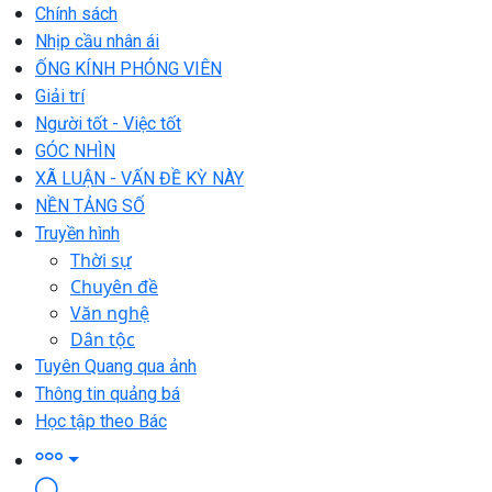
Chính sách
Nhịp cầu nhân ái
ỐNG KÍNH PHÓNG VIÊN
Giải trí
Người tốt - Việc tốt
GÓC NHÌN
XÃ LUẬN - VẤN ĐỀ KỲ NÀY
NỀN TẢNG SỐ
Truyền hình
Thời sự
Chuyên đề
Văn nghệ
Dân tộc
Tuyên Quang qua ảnh
Thông tin quảng bá
Học tập theo Bác