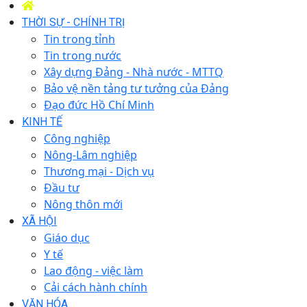
THỜI SỰ - CHÍNH TRỊ
Tin trong tỉnh
Tin trong nước
Xây dựng Đảng - Nhà nước - MTTQ
Bảo vệ nền tảng tư tưởng của Đảng
Đạo đức Hồ Chí Minh
KINH TẾ
Công nghiệp
Nông-Lâm nghiệp
Thương mại - Dịch vụ
Đầu tư
Nông thôn mới
XÃ HỘI
Giáo dục
Y tế
Lao động - việc làm
Cải cách hành chính
VĂN HÓA