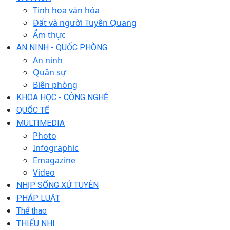
Tinh hoa văn hóa
Đất và người Tuyên Quang
Ẩm thực
AN NINH - QUỐC PHÒNG
An ninh
Quân sự
Biên phòng
KHOA HỌC - CÔNG NGHỆ
QUỐC TẾ
MULTIMEDIA
Photo
Infographic
Emagazine
Video
NHỊP SỐNG XỨ TUYÊN
PHÁP LUẬT
Thể thao
THIẾU NHI