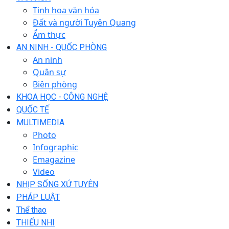
Tinh hoa văn hóa
Đất và người Tuyên Quang
Ẩm thực
AN NINH - QUỐC PHÒNG
An ninh
Quân sự
Biên phòng
KHOA HỌC - CÔNG NGHỆ
QUỐC TẾ
MULTIMEDIA
Photo
Infographic
Emagazine
Video
NHỊP SỐNG XỨ TUYÊN
PHÁP LUẬT
Thể thao
THIẾU NHI