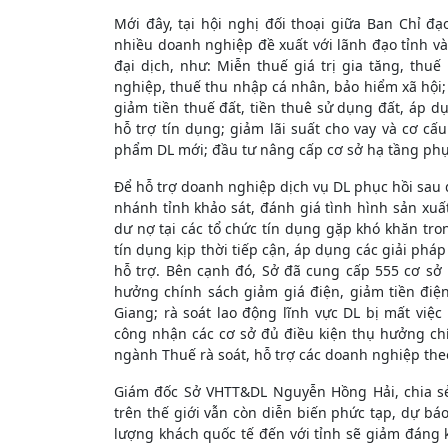
Mới đây, tại hội nghị đối thoại giữa Ban Chỉ đạ
nhiều doanh nghiệp đề xuất với lãnh đạo tỉnh v
đại dịch, như: Miễn thuế giá trị gia tăng, t
nghiệp, thuế thu nhập cá nhân, bảo hiểm xã hội; 
giảm tiền thuế đất, tiền thuê sử dụng đất, áp dụ
hỗ trợ tín dụng; giảm lãi suất cho vay và cơ cấ
phẩm DL mới; đầu tư nâng cấp cơ sở hạ tầng phụ
Để hỗ trợ doanh nghiệp dịch vụ DL phục hồi sau
nhánh tỉnh khảo sát, đánh giá tình hình sản xuấ
dư nợ tại các tổ chức tín dụng gặp khó khăn trong
tín dụng kịp thời tiếp cận, áp dụng các giải phá
hỗ trợ. Bên cạnh đó, Sở đã cung cấp 555 cơ sở 
hưởng chính sách giảm giá điện, giảm tiền điệ
Giang; rà soát lao động lĩnh vực DL bị mất việ
công nhận các cơ sở đủ điều kiện thụ hưởng chí
ngành Thuế rà soát, hỗ trợ các doanh nghiệp the
Giám đốc Sở VHTT&DL Nguyễn Hồng Hải, chia sẻ
trên thế giới vẫn còn diễn biến phức tạp, dự bá
lượng khách quốc tế đến với tỉnh sẽ giảm đáng kể