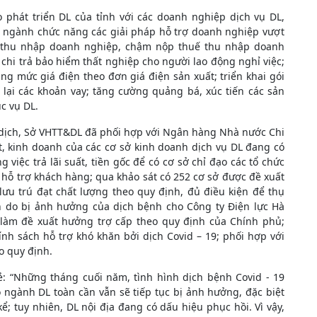
o phát triển DL của tỉnh với các doanh nghiệp dịch vụ DL,
à ngành chức năng các giải pháp hỗ trợ doanh nghiệp vượt
huế thu nhập doanh nghiệp, chậm nộp thuế thu nhập doanh
chi trả bảo hiểm thất nghiệp cho người lao động nghỉ việc;
ng mức giá điện theo đơn giá điện sản xuất; triển khai gói
u lại các khoản vay; tăng cường quảng bá, xúc tiến các sản
c vụ DL.
 dịch, Sở VHTT&DL đã phối hợp với Ngân hàng Nhà nước Chi
t, kinh doanh của các cơ sở kinh doanh dịch vụ DL đang có
 việc trả lãi suất, tiền gốc để có cơ sở chỉ đạo các tổ chức
p hỗ trợ khách hàng; qua khảo sát có 252 cơ sở được đề xuất
lưu trú đạt chất lượng theo quy định, đủ điều kiện để thụ
n do bị ảnh hưởng của dịch bệnh cho Công ty Điện lực Hà
c làm đề xuất hưởng trợ cấp theo quy định của Chính phủ;
nh sách hỗ trợ khó khăn bởi dịch Covid – 19; phối hợp với
o quy định.
: “Những tháng cuối năm, tình hình dịch bệnh Covid - 19
o ngành DL toàn cần vẫn sẽ tiếp tục bị ảnh hưởng, đặc biệt
; tuy nhiên, DL nội địa đang có dấu hiệu phục hồi. Vì vậy,