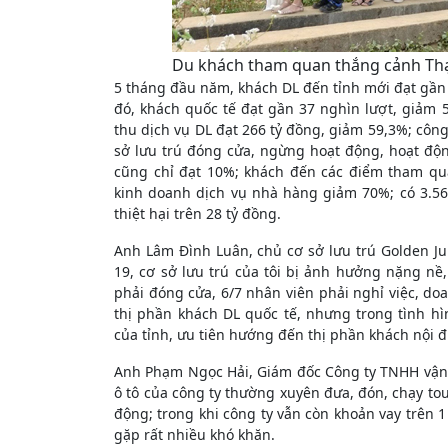
Du khách tham quan thắng cảnh Thạ
5 tháng đầu năm, khách DL đến tỉnh mới đạt gần 
đó, khách quốc tế đạt gần 37 nghìn lượt, giảm 
thu dịch vụ DL đạt 266 tỷ đồng, giảm 59,3%; côn
sở lưu trú đóng cửa, ngừng hoạt động, hoạt độ
cũng chỉ đạt 10%; khách đến các điểm tham qu
kinh doanh dịch vụ nhà hàng giảm 70%; có 3.56
thiệt hại trên 28 tỷ đồng.
Anh Lâm Đình Luân, chủ cơ sở lưu trú Golden Jun
19, cơ sở lưu trú của tôi bị ảnh hưởng nặng nề
phải đóng cửa, 6/7 nhân viên phải nghỉ việc, d
thị phần khách DL quốc tế, nhưng trong tình hì
của tỉnh, ưu tiên hướng đến thị phần khách nội đị
Anh Phạm Ngọc Hải, Giám đốc Công ty TNHH vận tả
ô tô của công ty thường xuyên đưa, đón, chạy to
động; trong khi công ty vẫn còn khoản vay trên 1
gặp rất nhiều khó khăn.