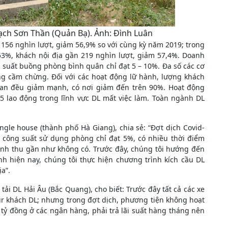
ch Sơn Thần (Quản Bạ). Ảnh: Đình Luân
156 nghìn lượt, giảm 56,9% so với cùng kỳ năm 2019; trong
53%, khách nội địa gần 219 nghìn lượt, giảm 57,4%. Doanh
g suất buồng phòng bình quân chỉ đạt 5 – 10%. Đa số các cơ
ng cầm chừng. Đối với các hoạt động lữ hành, lượng khách
an đều giảm mạnh, có nơi giảm đến trên 90%. Hoạt động
5 lao động trong lĩnh vực DL mất việc làm. Toàn ngành DL
gle house (thành phố Hà Giang), chia sẻ: “Đợt dịch Covid-
, công suất sử dụng phòng chỉ đạt 5%, có nhiều thời điểm
oanh thu gần như không có. Trước đây, chúng tôi hướng đến
nh hiện nay, chúng tôi thực hiện chương trình kích cầu DL
a”.
i DL Hải Âu (Bắc Quang), cho biết: Trước đây tất cả các xe
ur khách DL; nhưng trong đợt dịch, phương tiện không hoạt
 tỷ đồng ở các ngân hàng, phải trả lãi suất hàng tháng nên