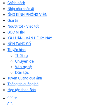
Chính sách
Nhịp cầu nhân ái
ỐNG KÍNH PHÓNG VIÊN
Giải trí
Người tốt - Việc tốt
GÓC NHÌN
XÃ LUẬN - VẤN ĐỀ KỲ NÀY
NỀN TẢNG SỐ
Truyền hình
Thời sự
Chuyên đề
Văn nghệ
Dân tộc
Tuyên Quang qua ảnh
Thông tin quảng bá
Học tập theo Bác