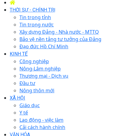
THỜI SỰ - CHÍNH TRỊ
Tin trong tỉnh
Tin trong nước
Xây dựng Đảng - Nhà nước - MTTQ
Bảo vệ nền tảng tư tưởng của Đảng
Đạo đức Hồ Chí Minh
KINH TẾ
Công nghiệp
Nông-Lâm nghiệp
Thương mại - Dịch vụ
Đầu tư
Nông thôn mới
XÃ HỘI
Giáo dục
Y tế
Lao động - việc làm
Cải cách hành chính
VĂN HÓA