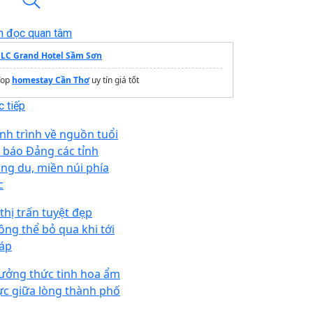
n đọc quan tâm
FLC Grand Hotel Sầm Sơn
Top
homestay Cần Thơ
uy tín giá tốt
 tiếp
nh trình về nguồn tuổi
ẻ báo Đảng các tỉnh
ung du, miền núi phía
c
thị trấn tuyệt đẹp
ông thể bỏ qua khi tới
áp
ưởng thức tinh hoa ẩm
ực giữa lòng thành phố