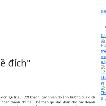
Bạ
Đọc
Hà
tr
tr
về đích"
Bắ
12 
kh
Ph
Th
 đón 1,6 triệu lượt khách, tuy nhiên do ảnh hưởng của dịch
th
ó hoàn thành chỉ tiêu. Để tháo gỡ khó khăn cho các doanh