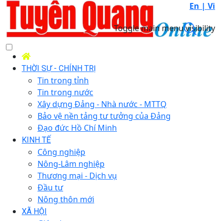
En |
Vi
Toggle main menu visibility
THỜI SỰ - CHÍNH TRỊ
Tin trong tỉnh
Tin trong nước
Xây dựng Đảng - Nhà nước - MTTQ
Bảo vệ nền tảng tư tưởng của Đảng
Đạo đức Hồ Chí Minh
KINH TẾ
Công nghiệp
Nông-Lâm nghiệp
Thương mại - Dịch vụ
Đầu tư
Nông thôn mới
XÃ HỘI