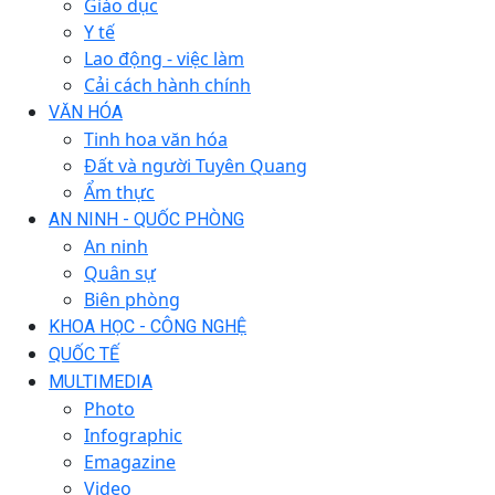
Giáo dục
Y tế
Lao động - việc làm
Cải cách hành chính
VĂN HÓA
Tinh hoa văn hóa
Đất và người Tuyên Quang
Ẩm thực
AN NINH - QUỐC PHÒNG
An ninh
Quân sự
Biên phòng
KHOA HỌC - CÔNG NGHỆ
QUỐC TẾ
MULTIMEDIA
Photo
Infographic
Emagazine
Video