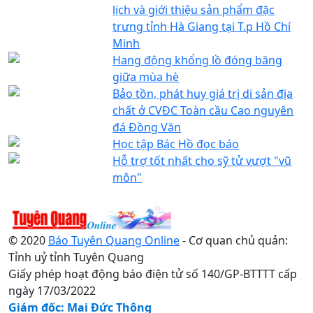
lịch và giới thiệu sản phẩm đặc
trưng tỉnh Hà Giang tại T.p Hồ Chí
Minh
Hang động khổng lồ đóng băng
giữa mùa hè
Bảo tồn, phát huy giá trị di sản địa
chất ở CVĐC Toàn cầu Cao nguyên
đá Đồng Văn
Học tập Bác Hồ đọc báo
Hỗ trợ tốt nhất cho sỹ tử vượt "vũ
môn"
© 2020
Báo Tuyên Quang Online
- Cơ quan chủ quản:
Tỉnh uỷ tỉnh Tuyên Quang
Giấy phép hoạt động báo điện tử số 140/GP-BTTTT cấp
ngày 17/03/2022
Giám đốc: Mai Đức Thông