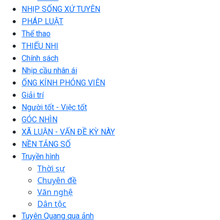
NHỊP SỐNG XỨ TUYÊN
PHÁP LUẬT
Thể thao
THIẾU NHI
Chính sách
Nhịp cầu nhân ái
ỐNG KÍNH PHÓNG VIÊN
Giải trí
Người tốt - Việc tốt
GÓC NHÌN
XÃ LUẬN - VẤN ĐỀ KỲ NÀY
NỀN TẢNG SỐ
Truyền hình
Thời sự
Chuyên đề
Văn nghệ
Dân tộc
Tuyên Quang qua ảnh