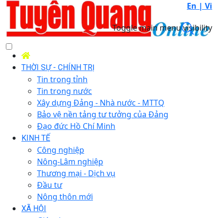
En |
Vi
Toggle main menu visibility
THỜI SỰ - CHÍNH TRỊ
Tin trong tỉnh
Tin trong nước
Xây dựng Đảng - Nhà nước - MTTQ
Bảo vệ nền tảng tư tưởng của Đảng
Đạo đức Hồ Chí Minh
KINH TẾ
Công nghiệp
Nông-Lâm nghiệp
Thương mại - Dịch vụ
Đầu tư
Nông thôn mới
XÃ HỘI