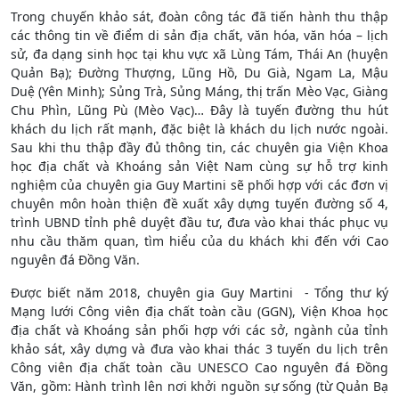
Trong chuyến khảo sát, đoàn công tác đã tiến hành thu thập
các thông tin về điểm di sản địa chất, văn hóa, văn hóa – lịch
sử, đa dạng sinh học tại khu vực xã Lùng Tám, Thái An (huyện
Quản Bạ); Đường Thượng, Lũng Hồ, Du Già, Ngam La, Mậu
Duệ (Yên Minh); Sủng Trà, Sủng Máng, thị trấn Mèo Vạc, Giàng
Chu Phìn, Lũng Pù (Mèo Vạc)… Đây là tuyến đường thu hút
khách du lịch rất mạnh, đặc biệt là khách du lịch nước ngoài.
Sau khi thu thập đầy đủ thông tin, các chuyên gia Viện Khoa
học địa chất và Khoáng sản Việt Nam cùng sự hỗ trợ kinh
nghiệm của chuyên gia Guy Martini sẽ phối hợp với các đơn vị
chuyên môn hoàn thiện đề xuất xây dựng tuyến đường số 4,
trình UBND tỉnh phê duyệt đầu tư, đưa vào khai thác phục vụ
nhu cầu thăm quan, tìm hiểu của du khách khi đến với Cao
nguyên đá Đồng Văn.
Được biết năm 2018, chuyên gia Guy Martini - Tổng thư ký
Mạng lưới Công viên địa chất toàn cầu (GGN), Viện Khoa học
địa chất và Khoáng sản phối hợp với các sở, ngành của tỉnh
khảo sát, xây dựng và đưa vào khai thác 3 tuyến du lịch trên
Công viên địa chất toàn cầu UNESCO Cao nguyên đá Đồng
Văn, gồm: Hành trình lên nơi khởi nguồn sự sống (từ Quản Bạ