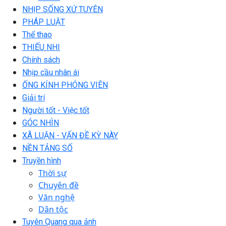
NHỊP SỐNG XỨ TUYÊN
PHÁP LUẬT
Thể thao
THIẾU NHI
Chính sách
Nhịp cầu nhân ái
ỐNG KÍNH PHÓNG VIÊN
Giải trí
Người tốt - Việc tốt
GÓC NHÌN
XÃ LUẬN - VẤN ĐỀ KỲ NÀY
NỀN TẢNG SỐ
Truyền hình
Thời sự
Chuyên đề
Văn nghệ
Dân tộc
Tuyên Quang qua ảnh