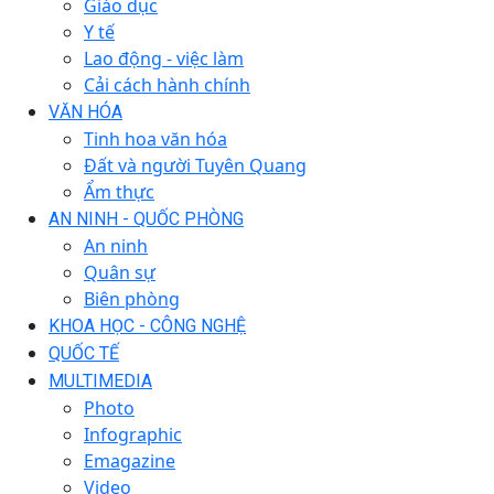
Giáo dục
Y tế
Lao động - việc làm
Cải cách hành chính
VĂN HÓA
Tinh hoa văn hóa
Đất và người Tuyên Quang
Ẩm thực
AN NINH - QUỐC PHÒNG
An ninh
Quân sự
Biên phòng
KHOA HỌC - CÔNG NGHỆ
QUỐC TẾ
MULTIMEDIA
Photo
Infographic
Emagazine
Video