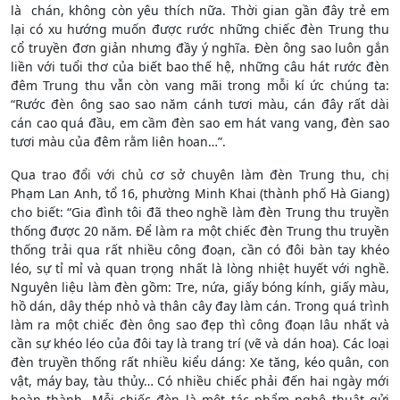
là chán, không còn yêu thích nữa. Thời gian gần đây trẻ em
lại có xu hướng muốn được rước những chiếc đèn Trung thu
cổ truyền đơn giản nhưng đầy ý nghĩa. Đèn ông sao luôn gắn
liền với tuổi thơ của biết bao thế hệ, những câu hát rước đèn
đêm Trung thu vẫn còn vang mãi trong mỗi kí ức chúng ta:
“Rước đèn ông sao sao năm cánh tươi màu, cán đây rất dài
cán cao quá đầu, em cầm đèn sao em hát vang vang, đèn sao
tươi màu của đêm rằm liên hoan…”.
Qua trao đổi với chủ cơ sở chuyên làm đèn Trung thu, chị
Phạm Lan Anh, tổ 16, phường Minh Khai (thành phố Hà Giang)
cho biết: “Gia đình tôi đã theo nghề làm đèn Trung thu truyền
thống được 20 năm. Để làm ra một chiếc đèn Trung thu truyền
thống trải qua rất nhiều công đoạn, cần có đôi bàn tay khéo
léo, sự tỉ mỉ và quan trọng nhất là lòng nhiệt huyết với nghề.
Nguyên liệu làm đèn gồm: Tre, nứa, giấy bóng kính, giấy màu,
hồ dán, dây thép nhỏ và thân cây đay làm cán. Trong quá trình
làm ra một chiếc đèn ông sao đẹp thì công đoạn lâu nhất và
cần sự khéo léo của đôi tay là trang trí (vẽ và dán hoa). Các loại
đèn truyền thống rất nhiều kiểu dáng: Xe tăng, kéo quân, con
vật, máy bay, tàu thủy… Có nhiều chiếc phải đến hai ngày mới
hoàn thành. Mỗi chiếc đèn là một tác phẩm nghệ thuật gửi