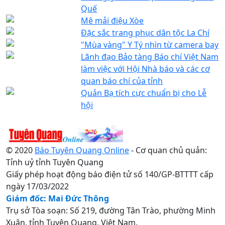
Quế
Mê mải điệu Xòe
Đặc sắc trang phục dân tộc La Chí
"Mùa vàng" Y Tý nhìn từ camera bay
Lãnh đạo Bảo tàng Báo chí Việt Nam
làm việc với Hội Nhà báo và các cơ
quan báo chí của tỉnh
Quản Bạ tích cực chuẩn bị cho Lễ
hội
© 2020
Báo Tuyên Quang Online
- Cơ quan chủ quản:
Tỉnh uỷ tỉnh Tuyên Quang
Giấy phép hoạt động báo điện tử số 140/GP-BTTTT cấp
ngày 17/03/2022
Giám đốc: Mai Đức Thông
Trụ sở Tòa soạn: Số 219, đường Tân Trào, phường Minh
Xuân, tỉnh Tuyên Quang, Việt Nam.