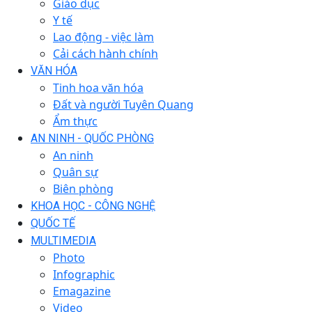
Giáo dục
Y tế
Lao động - việc làm
Cải cách hành chính
VĂN HÓA
Tinh hoa văn hóa
Đất và người Tuyên Quang
Ẩm thực
AN NINH - QUỐC PHÒNG
An ninh
Quân sự
Biên phòng
KHOA HỌC - CÔNG NGHỆ
QUỐC TẾ
MULTIMEDIA
Photo
Infographic
Emagazine
Video