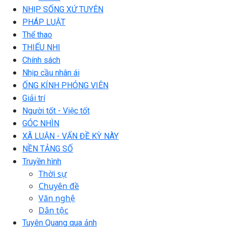
NHỊP SỐNG XỨ TUYÊN
PHÁP LUẬT
Thể thao
THIẾU NHI
Chính sách
Nhịp cầu nhân ái
ỐNG KÍNH PHÓNG VIÊN
Giải trí
Người tốt - Việc tốt
GÓC NHÌN
XÃ LUẬN - VẤN ĐỀ KỲ NÀY
NỀN TẢNG SỐ
Truyền hình
Thời sự
Chuyên đề
Văn nghệ
Dân tộc
Tuyên Quang qua ảnh