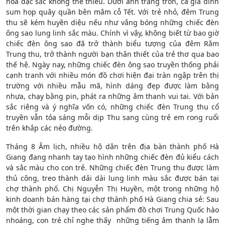
hóa đặc sắc không thể thiếu. Dưới ánh trăng tròn, cả gia đình
sum họp quây quần bên mâm cỗ Tết. Với trẻ nhỏ, đêm Trung
thu sẽ kém huyền diệu nếu như vắng bóng những chiếc đèn
ông sao lung linh sắc màu. Chính vì vậy, không biết từ bao giờ
chiếc đèn ông sao đã trở thành biểu tượng của đêm Rằm
Trung thu, trở thành người bạn thân thiết của trẻ thơ qua bao
thế hệ. Ngày nay, những chiếc đèn ông sao truyền thống phải
cạnh tranh với nhiều món đồ chơi hiện đại tràn ngập trên thị
trường với nhiều mẫu mã, hình dáng đẹp được làm bằng
nhựa, chạy bằng pin, phát ra những âm thanh vui tai. Với bản
sắc riêng và ý nghĩa vốn có, những chiếc đèn Trung thu cổ
truyền vẫn tỏa sáng mỗi dịp Thu sang cùng trẻ em rong ruổi
trên khắp các nẻo đường.
Tháng 8 Âm lịch, nhiều hộ dân trên địa bàn thành phố Hà
Giang đang nhanh tay tạo hình những chiếc đèn đủ kiểu cách
và sắc màu cho con trẻ. Những chiếc đèn Trung thu được làm
thủ công, treo thành dải dài lung linh màu sắc được bán tại
chợ thành phố. Chị Nguyễn Thị Huyền, một trong những hộ
kinh doanh bán hàng tại chợ thành phố Hà Giang chia sẻ: Sau
một thời gian chạy theo các sản phẩm đồ chơi Trung Quốc hào
nhoáng, con trẻ chỉ nghe thấy những tiếng âm thanh lạ lẫm