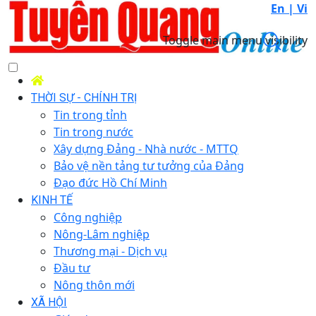
En |
Vi
Toggle main menu visibility
THỜI SỰ - CHÍNH TRỊ
Tin trong tỉnh
Tin trong nước
Xây dựng Đảng - Nhà nước - MTTQ
Bảo vệ nền tảng tư tưởng của Đảng
Đạo đức Hồ Chí Minh
KINH TẾ
Công nghiệp
Nông-Lâm nghiệp
Thương mại - Dịch vụ
Đầu tư
Nông thôn mới
XÃ HỘI