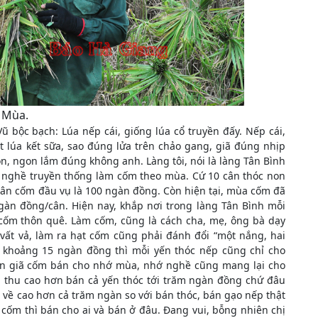
 Mùa.
ũ bộc bạch: Lúa nếp cái, giống lúa cổ truyền đấy. Nếp cái,
 lúa kết sữa, sao đúng lửa trên chảo gang, giã đúng nhịp
non, ngon lắm đúng không anh. Làng tôi, nói là làng Tân Bình
 nghề truyền thống làm cốm theo mùa. Cứ 10 cân thóc non
cân cốm đầu vụ là 100 ngàn đồng. Còn hiện tại, mùa cốm đã
gàn đồng/cân. Hiện nay, khắp nơi trong làng Tân Bình mỗi
 cốm thôn quê. Làm cốm, cũng là cách cha, mẹ, ông bà dạy
vất vả, làm ra hạt cốm cũng phải đánh đổi “một nắng, hai
n khoảng 15 ngàn đồng thì mỗi yến thóc nếp cũng chỉ cho
non giã cốm bán cho nhớ mùa, nhớ nghề cũng mang lại cho
 thu cao hơn bán cả yến thóc tới trăm ngàn đồng chứ đâu
u về cao hơn cả trăm ngàn so với bán thóc, bán gạo nếp thật
 cốm thì bán cho ai và bán ở đâu. Đang vui, bỗng nhiên chị