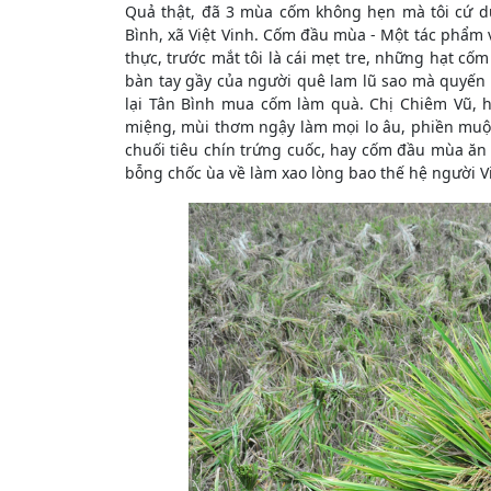
Quả thật, đã 3 mùa cốm không hẹn mà tôi cứ dừ
Bình, xã Việt Vinh. Cốm đầu mùa - Một tác phẩm v
thực, trước mắt tôi là cái mẹt tre, những hạt cốm
bàn tay gầy của người quê lam lũ sao mà quyến
lại Tân Bình mua cốm làm quà. Chị Chiêm Vũ, 
miệng, mùi thơm ngậy làm mọi lo âu, phiền muộ
chuối tiêu chín trứng cuốc, hay cốm đầu mùa ăn
bỗng chốc ùa về làm xao lòng bao thế hệ người Việ