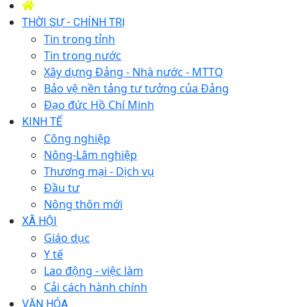
THỜI SỰ - CHÍNH TRỊ
Tin trong tỉnh
Tin trong nước
Xây dựng Đảng - Nhà nước - MTTQ
Bảo vệ nền tảng tư tưởng của Đảng
Đạo đức Hồ Chí Minh
KINH TẾ
Công nghiệp
Nông-Lâm nghiệp
Thương mại - Dịch vụ
Đầu tư
Nông thôn mới
XÃ HỘI
Giáo dục
Y tế
Lao động - việc làm
Cải cách hành chính
VĂN HÓA