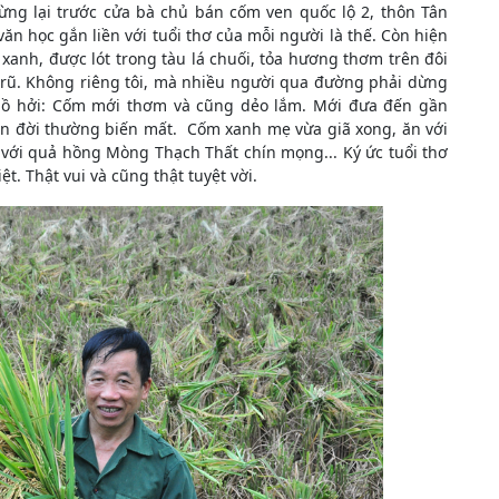
ng lại trước cửa bà chủ bán cốm ven quốc lộ 2, thôn Tân
ăn học gắn liền với tuổi thơ của mỗi người là thế. Còn hiện
 xanh, được lót trong tàu lá chuối, tỏa hương thơm trên đôi
 rũ. Không riêng tôi, mà nhiều người qua đường phải dừng
hồ hởi: Cốm mới thơm và cũng dẻo lắm. Mới đưa đến gần
n đời thường biến mất. Cốm xanh mẹ vừa giã xong, ăn với
 với quả hồng Mòng Thạch Thất chín mọng... Ký ức tuổi thơ
t. Thật vui và cũng thật tuyệt vời.