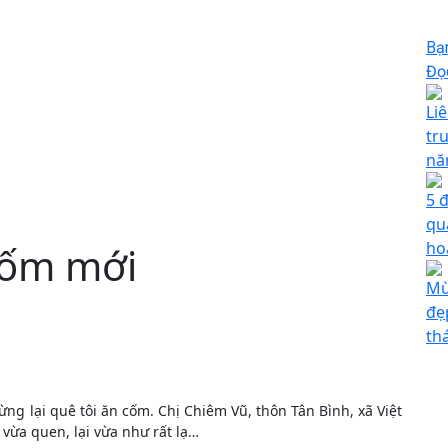
Bạ
Đọc
Li
tr
nă
5 
qu
ho
cốm mới
Mù
đẹ
th
ng lại quê tôi ăn cốm. Chị Chiêm Vũ, thôn Tân Bình, xã Việt
vừa quen, lại vừa như rất lạ…