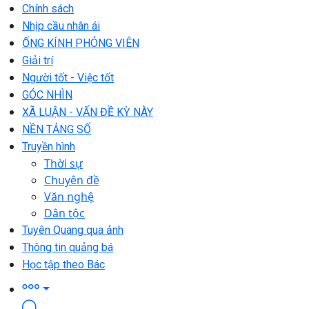
Chính sách
Nhịp cầu nhân ái
ỐNG KÍNH PHÓNG VIÊN
Giải trí
Người tốt - Việc tốt
GÓC NHÌN
XÃ LUẬN - VẤN ĐỀ KỲ NÀY
NỀN TẢNG SỐ
Truyền hình
Thời sự
Chuyên đề
Văn nghệ
Dân tộc
Tuyên Quang qua ảnh
Thông tin quảng bá
Học tập theo Bác