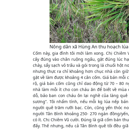
Nông dân xã Hùng An thu hoạch lúa
Cốm này, gia đình tôi mới làm xong. Chị Chiêm V
cấy đúng vào chân ruộng ngấu, gặt đúng lúc hạt
chày, sẩy sạch vỏ trấu và gói trong lá chuối hột 
nhưng thực ra chỉ khoảng hơn chục nhà còn giữ
gặt về làm được khoảng 4 cân cốm. Giá bán mỗi 
rộ, giá bán cốm cũng chỉ dao động từ 70 – 80 n
nhà làm mỗi ít cho con cháu ăn để biết về mùa
dỗ, bảo ban con cháu ôn lại nghề của làng quê 
sương”. Tôi nhẩm tính, nếu mỗi kg lúa nếp bá
người quê trăm rưỡi bạc. Còn, cũng yến thóc 
người Tân Bình khoảng 250- 270 ngàn đồng/yến,
có ít. Chị Chiêm Vũ cười. Đúng là giã cốm bán th
đấy. Thế nhưng, nếu cả Tân Bình quê tôi đều giã