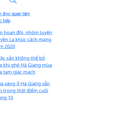
n đọc quan tâm
 tiếp
ên hoan đội, nhóm tuyên
uyền ca khúc cách mạng
m 2020
đặc sản không thể bỏ
a khi ghé Hà Giang mùa
a tam giác mạch
a vàng ở Hà Giang vẫn
p trong thời điểm cuối
áng 10