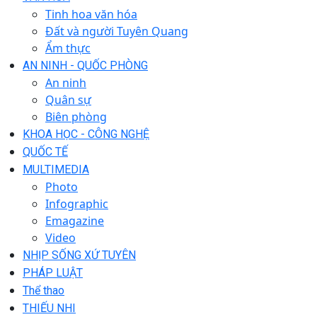
Tinh hoa văn hóa
Đất và người Tuyên Quang
Ẩm thực
AN NINH - QUỐC PHÒNG
An ninh
Quân sự
Biên phòng
KHOA HỌC - CÔNG NGHỆ
QUỐC TẾ
MULTIMEDIA
Photo
Infographic
Emagazine
Video
NHỊP SỐNG XỨ TUYÊN
PHÁP LUẬT
Thể thao
THIẾU NHI