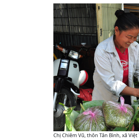
Chị Chiêm Vũ, thôn Tân Bình, xã Việ