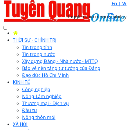
En |
Vi
Toggle main menu visibility
THỜI SỰ - CHÍNH TRỊ
Tin trong tỉnh
Tin trong nước
Xây dựng Đảng - Nhà nước - MTTQ
Bảo vệ nền tảng tư tưởng của Đảng
Đạo đức Hồ Chí Minh
KINH TẾ
Công nghiệp
Nông-Lâm nghiệp
Thương mại - Dịch vụ
Đầu tư
Nông thôn mới
XÃ HỘI