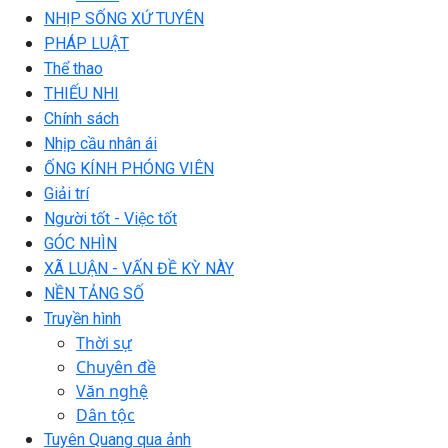
NHỊP SỐNG XỨ TUYÊN
PHÁP LUẬT
Thể thao
THIẾU NHI
Chính sách
Nhịp cầu nhân ái
ỐNG KÍNH PHÓNG VIÊN
Giải trí
Người tốt - Việc tốt
GÓC NHÌN
XÃ LUẬN - VẤN ĐỀ KỲ NÀY
NỀN TẢNG SỐ
Truyền hình
Thời sự
Chuyên đề
Văn nghệ
Dân tộc
Tuyên Quang qua ảnh