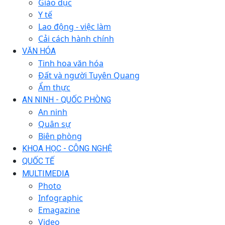
Giáo dục
Y tế
Lao động - việc làm
Cải cách hành chính
VĂN HÓA
Tinh hoa văn hóa
Đất và người Tuyên Quang
Ẩm thực
AN NINH - QUỐC PHÒNG
An ninh
Quân sự
Biên phòng
KHOA HỌC - CÔNG NGHỆ
QUỐC TẾ
MULTIMEDIA
Photo
Infographic
Emagazine
Video