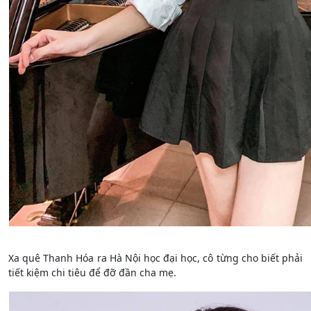
Xa quê Thanh Hóa ra Hà Nội học đại học, cô từng cho biết phải
tiết kiệm chi tiêu để đỡ đần cha mẹ
.