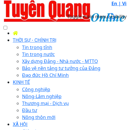
En |
Vi
Toggle main menu visibility
THỜI SỰ - CHÍNH TRỊ
Tin trong tỉnh
Tin trong nước
Xây dựng Đảng - Nhà nước - MTTQ
Bảo vệ nền tảng tư tưởng của Đảng
Đạo đức Hồ Chí Minh
KINH TẾ
Công nghiệp
Nông-Lâm nghiệp
Thương mại - Dịch vụ
Đầu tư
Nông thôn mới
XÃ HỘI