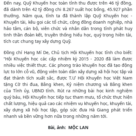
Đến nay, Quỹ Khuyến học toàn tỉnh thu được trên 46 tỷ đồng,
đã dành trên 42 tỷ đồng chi 8.267 suất học bổng, 45.927 phần
thưởng. Năm qua, tỉnh ta đã thành lập Quỹ Khuyến học -
Khuyến tài, kêu gọi các tổ chức, cộng đồng doanh nghiệp, nhà
hảo tâm, cán bộ, viên chức và nhân dân trong tỉnh phát huy
tinh thần đoàn kết, truyền thống hiếu học, quý trọng hiền tài,
tích cực chung tay xây dựng Quỹ.
Đồng chí Hạng Mí De, Chủ tịch Hội Khuyến học tỉnh cho biết:
“Hội Khuyến học các cấp nhiệm kỳ 2015 - 2020 đã làm được
nhiều việc thiết thực. Các phong trào khuyến học đã tạo động
lực to lớn cỗ vũ, động viên toàn dân xây dựng xã hội học tập và
đạt thành tích xuất sắc, được T.Ư Hội Khuyến học Việt Nam
tặng Cờ thi đua, Bằng khen, Kỷ niệm chương và Bằng khen
của Tỉnh ủy, UBND tỉnh. Rút ra những bài học kinh nghiệm
quý báu, Hội Khuyến học tiếp tục tham mưu, tổ chức thực hiện
chất lượng, hiệu quả cao các nhiệm vụ khuyến học, khuyến tài,
xây dựng xã hội học tập, góp sức đưa Hà Giang phát triển
nhanh và bền vững hơn nữa trong những năm tới.
Bài, ảnh: MỘC LAN