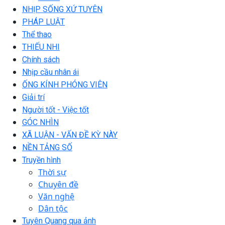
NHỊP SỐNG XỨ TUYÊN
PHÁP LUẬT
Thể thao
THIẾU NHI
Chính sách
Nhịp cầu nhân ái
ỐNG KÍNH PHÓNG VIÊN
Giải trí
Người tốt - Việc tốt
GÓC NHÌN
XÃ LUẬN - VẤN ĐỀ KỲ NÀY
NỀN TẢNG SỐ
Truyền hình
Thời sự
Chuyên đề
Văn nghệ
Dân tộc
Tuyên Quang qua ảnh