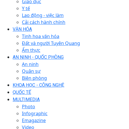
Giáo dục
Y tế
Lao động - việc làm
Cải cách hành chính
VĂN HÓA
Tinh hoa văn hóa
Đất và người Tuyên Quang
Ẩm thực
AN NINH - QUỐC PHÒNG
An ninh
Quân sự
Biên phòng
KHOA HỌC - CÔNG NGHỆ
QUỐC TẾ
MULTIMEDIA
Photo
Infographic
Emagazine
Video