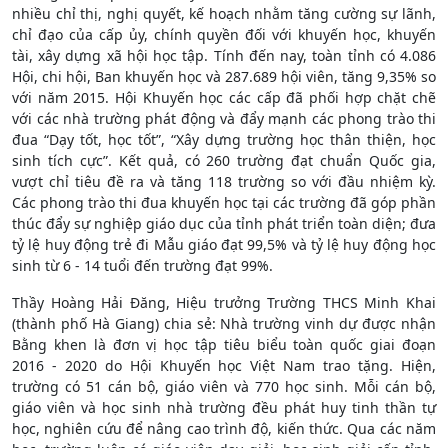
nhiều chỉ thị, nghị quyết, kế hoạch nhằm tăng cường sự lãnh,
chỉ đạo của cấp ủy, chính quyền đối với khuyến học, khuyến
tài, xây dựng xã hội học tập. Tính đến nay, toàn tỉnh có 4.086
Hội, chi hội, Ban khuyến học và 287.689 hội viên, tăng 9,35% so
với năm 2015. Hội Khuyến học các cấp đã phối hợp chặt chẽ
với các nhà trường phát động và đẩy mạnh các phong trào thi
đua “Dạy tốt, học tốt”, “Xây dựng trường học thân thiện, học
sinh tích cực”. Kết quả, có 260 trường đạt chuẩn Quốc gia,
vượt chỉ tiêu đề ra và tăng 118 trường so với đầu nhiệm kỳ.
Các phong trào thi đua khuyến học tại các trường đã góp phần
thúc đẩy sự nghiệp giáo dục của tỉnh phát triển toàn diện; đưa
tỷ lệ huy động trẻ đi Mẫu giáo đạt 99,5% và tỷ lệ huy động học
sinh từ 6 - 14 tuổi đến trường đạt 99%.
Thầy Hoàng Hải Đăng, Hiệu trưởng Trường THCS Minh Khai
(thành phố Hà Giang) chia sẻ: Nhà trường vinh dự được nhận
Bằng khen là đơn vị học tập tiêu biểu toàn quốc giai đoạn
2016 - 2020 do Hội Khuyến học Việt Nam trao tặng. Hiện,
trường có 51 cán bộ, giáo viên và 770 học sinh. Mỗi cán bộ,
giáo viên và học sinh nhà trường đều phát huy tinh thần tự
học, nghiên cứu để nâng cao trình độ, kiến thức. Qua các năm