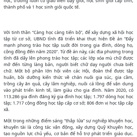
học, trường luôn có giáo viên dạy giỏi, học sinh giỏi cấp tỉnh,
thành phố và 1 học sinh giỏi quốc tế.
Với tinh thần “Càng học càng tiến bộ”, để xây dựng xã hội học
tập từ cơ sở, UBND tỉnh đã triển khai thực hiện Đề án “Đẩy
mạnh phong trào học tập suốt đời trong gia đình, dòng họ,
cộng đồng đến năm 2020”. Từ đề án này, các địa phương trong
tỉnh đã dấy lên phong trào học tập; các lớp xóa mù chữ được
mở đến từng làng bản, người biết chữ dạy người chưa biết
chữ. Một bộ phận lớn hội viên các Hội, đoàn thể được tập
huấn, bồi dưỡng kiến thức về chăn nuôi gia súc, gia cầm,
trồng cây ăn quả, cây lâm nghiệp, nuôi cá lồng để vận dụng
vào phát triển kinh tế, làm giàu cho gia đình. Năm 2020, có
113.286 gia đình đăng ký gia đình học tập; 1.797 dòng học học
tập; 1.717 cộng đồng học tập cấp cơ sở; 806 đơn vị học tập cấp
xã.
Một trong những điểm sáng “thắp lửa” sự nghiệp khuyến học,
khuyến tài là công tác vận động, xây dựng Quỹ Khuyến học,
tạo nguồn lực chủ yếu, cơ bản để hỗ trợ phát triển giáo dục.