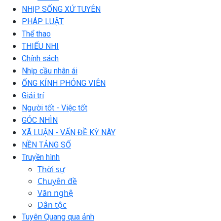
NHỊP SỐNG XỨ TUYÊN
PHÁP LUẬT
Thể thao
THIẾU NHI
Chính sách
Nhịp cầu nhân ái
ỐNG KÍNH PHÓNG VIÊN
Giải trí
Người tốt - Việc tốt
GÓC NHÌN
XÃ LUẬN - VẤN ĐỀ KỲ NÀY
NỀN TẢNG SỐ
Truyền hình
Thời sự
Chuyên đề
Văn nghệ
Dân tộc
Tuyên Quang qua ảnh