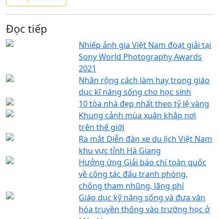
Đọc tiếp
Nhiếp ảnh gia Việt Nam đoạt giải tại
Sony World Photography Awards
2021
Nhân rộng cách làm hay trong giáo
dục kĩ năng sống cho học sinh
10 tòa nhà đẹp nhất theo tỷ lệ vàng
Khung cảnh mùa xuân khắp nơi
trên thế giới
Ra mắt Diễn đàn xe du lịch Việt Nam
khu vực tỉnh Hà Giang
Hưởng ứng Giải báo chí toàn quốc
về công tác đấu tranh phòng,
chống tham nhũng, lãng phí
Giáo dục kỹ năng sống và đưa văn
hóa truyền thống vào trường học ở