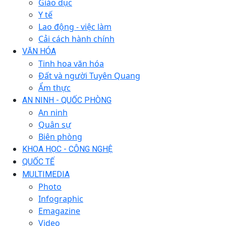
Giáo dục
Y tế
Lao động - việc làm
Cải cách hành chính
VĂN HÓA
Tinh hoa văn hóa
Đất và người Tuyên Quang
Ẩm thực
AN NINH - QUỐC PHÒNG
An ninh
Quân sự
Biên phòng
KHOA HỌC - CÔNG NGHỆ
QUỐC TẾ
MULTIMEDIA
Photo
Infographic
Emagazine
Video