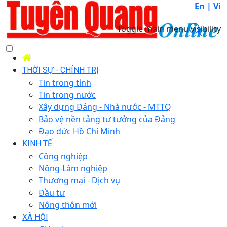
En |
Vi
Toggle main menu visibility
THỜI SỰ - CHÍNH TRỊ
Tin trong tỉnh
Tin trong nước
Xây dựng Đảng - Nhà nước - MTTQ
Bảo vệ nền tảng tư tưởng của Đảng
Đạo đức Hồ Chí Minh
KINH TẾ
Công nghiệp
Nông-Lâm nghiệp
Thương mại - Dịch vụ
Đầu tư
Nông thôn mới
XÃ HỘI