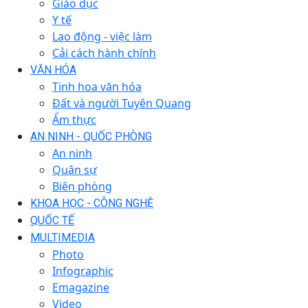
Giáo dục
Y tế
Lao động - việc làm
Cải cách hành chính
VĂN HÓA
Tinh hoa văn hóa
Đất và người Tuyên Quang
Ẩm thực
AN NINH - QUỐC PHÒNG
An ninh
Quân sự
Biên phòng
KHOA HỌC - CÔNG NGHỆ
QUỐC TẾ
MULTIMEDIA
Photo
Infographic
Emagazine
Video