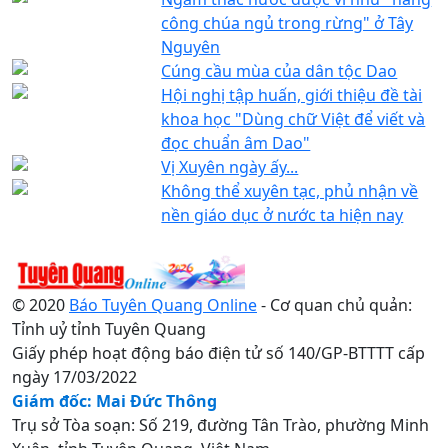
công chúa ngủ trong rừng" ở Tây
Nguyên
Cúng cầu mùa của dân tộc Dao
Hội nghị tập huấn, giới thiệu đề tài
khoa học "Dùng chữ Việt để viết và
đọc chuẩn âm Dao"
Vị Xuyên ngày ấy...
Không thể xuyên tạc, phủ nhận về
nền giáo dục ở nước ta hiện nay
© 2020
Báo Tuyên Quang Online
- Cơ quan chủ quản:
Tỉnh uỷ tỉnh Tuyên Quang
Giấy phép hoạt động báo điện tử số 140/GP-BTTTT cấp
ngày 17/03/2022
Giám đốc: Mai Đức Thông
Trụ sở Tòa soạn: Số 219, đường Tân Trào, phường Minh