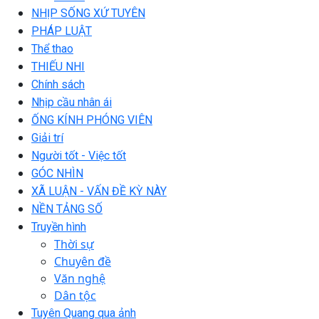
NHỊP SỐNG XỨ TUYÊN
PHÁP LUẬT
Thể thao
THIẾU NHI
Chính sách
Nhịp cầu nhân ái
ỐNG KÍNH PHÓNG VIÊN
Giải trí
Người tốt - Việc tốt
GÓC NHÌN
XÃ LUẬN - VẤN ĐỀ KỲ NÀY
NỀN TẢNG SỐ
Truyền hình
Thời sự
Chuyên đề
Văn nghệ
Dân tộc
Tuyên Quang qua ảnh