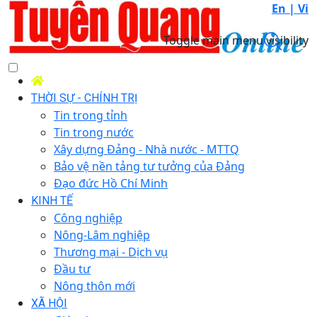
En |
Vi
Toggle main menu visibility
THỜI SỰ - CHÍNH TRỊ
Tin trong tỉnh
Tin trong nước
Xây dựng Đảng - Nhà nước - MTTQ
Bảo vệ nền tảng tư tưởng của Đảng
Đạo đức Hồ Chí Minh
KINH TẾ
Công nghiệp
Nông-Lâm nghiệp
Thương mại - Dịch vụ
Đầu tư
Nông thôn mới
XÃ HỘI