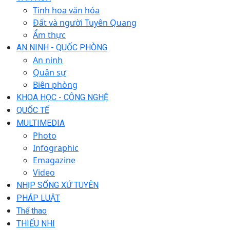
Tinh hoa văn hóa
Đất và người Tuyên Quang
Ẩm thực
AN NINH - QUỐC PHÒNG
An ninh
Quân sự
Biên phòng
KHOA HỌC - CÔNG NGHỆ
QUỐC TẾ
MULTIMEDIA
Photo
Infographic
Emagazine
Video
NHỊP SỐNG XỨ TUYÊN
PHÁP LUẬT
Thể thao
THIẾU NHI