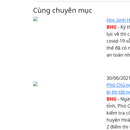
Cùng chuyên mục
Học sinh 
BHG
- Kỳ 
lực về thi
covid-19 v
thế đã có 
an toàn nh
30/06/202
Phó Chủ tị
bị thi tốt
BHG -
Ngày
tỉnh, Phó 
kiểm tra c
huyện Hoàn
2 điểm thi