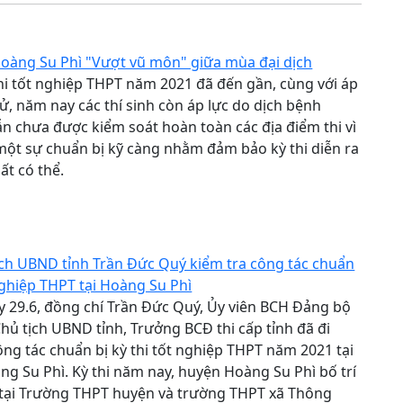
Hoàng Su Phì "Vượt vũ môn" giữa mùa đại dịch
thi tốt nghiệp THPT năm 2021 đã đến gần, cùng với áp
 cử, năm nay các thí sinh còn áp lực do dịch bệnh
ẫn chưa được kiểm soát hoàn toàn các địa điểm thi vì
một sự chuẩn bị kỹ càng nhằm đảm bảo kỳ thi diễn ra
ất có thể.
1
ch UBND tỉnh Trần Đức Quý kiểm tra công tác chuẩn
 nghiệp THPT tại Hoàng Su Phì
 29.6, đồng chí Trần Đức Quý, Ủy viên BCH Đảng bộ
Chủ tịch UBND tỉnh, Trưởng BCĐ thi cấp tỉnh đã đi
ông tác chuẩn bị kỳ thi tốt nghiệp THPT năm 2021 tại
g Su Phì. Kỳ thi năm nay, huyện Hoàng Su Phì bố trí
 tại Trường THPT huyện và trường THPT xã Thông