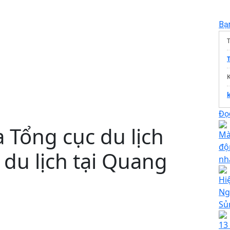
Bạ
T
Đọc
 Tổng cục du lịch
Mà
độ
 du lịch tại Quang
nh
Hi
Ng
Sủ
13