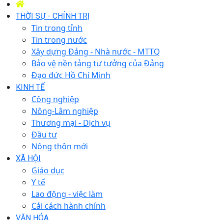
THỜI SỰ - CHÍNH TRỊ
Tin trong tỉnh
Tin trong nước
Xây dựng Đảng - Nhà nước - MTTQ
Bảo vệ nền tảng tư tưởng của Đảng
Đạo đức Hồ Chí Minh
KINH TẾ
Công nghiệp
Nông-Lâm nghiệp
Thương mại - Dịch vụ
Đầu tư
Nông thôn mới
XÃ HỘI
Giáo dục
Y tế
Lao động - việc làm
Cải cách hành chính
VĂN HÓA