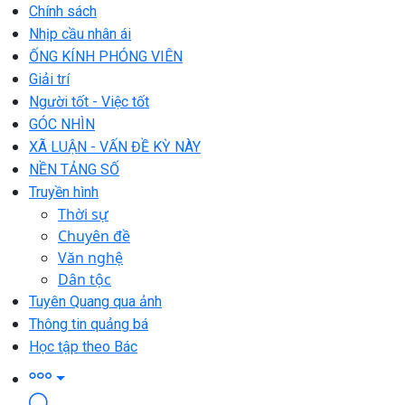
Chính sách
Nhịp cầu nhân ái
ỐNG KÍNH PHÓNG VIÊN
Giải trí
Người tốt - Việc tốt
GÓC NHÌN
XÃ LUẬN - VẤN ĐỀ KỲ NÀY
NỀN TẢNG SỐ
Truyền hình
Thời sự
Chuyên đề
Văn nghệ
Dân tộc
Tuyên Quang qua ảnh
Thông tin quảng bá
Học tập theo Bác