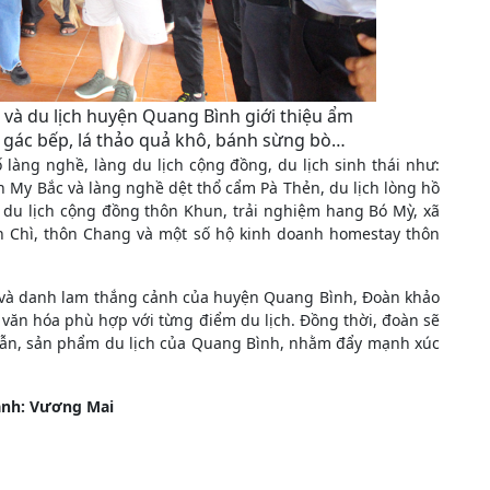
và du lịch huyện Quang Bình giới thiệu ẩm
o gác bếp, lá thảo quả khô, bánh sừng bò…
làng nghề, làng du lịch cộng đồng, du lịch sinh thái như:
 My Bắc và làng nghề dệt thổ cẩm Pà Thẻn, du lịch lòng hồ
 du lịch cộng đồng thôn Khun, trải nghiệm hang Bó Mỳ, xã
n Chì, thôn Chang và một số hộ kinh doanh homestay thôn
ch và danh lam thắng cảnh của huyện Quang Bình, Đoàn khảo
 văn hóa phù hợp với từng điểm du lịch. Đồng thời, đoàn sẽ
 dẫn, sản phẩm du lịch của Quang Bình, nhằm đẩy mạnh xúc
 ảnh: Vương Mai