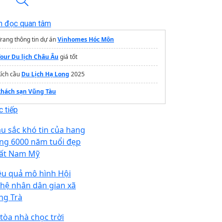
n đọc quan tâm
rang thông tin dự án
Vinhomes Hóc Môn
Tour Du lịch Châu Âu
giá tốt
Kích cầu
Du Lịch Hạ Long
2025
khách sạn Vũng Tàu
 tiếp
u sắc khó tin của hang
ng 6000 năm tuổi đẹp
ất Nam Mỹ
ệu quả mô hình Hội
hệ nhân dân gian xã
ng Trà
 tòa nhà chọc trời