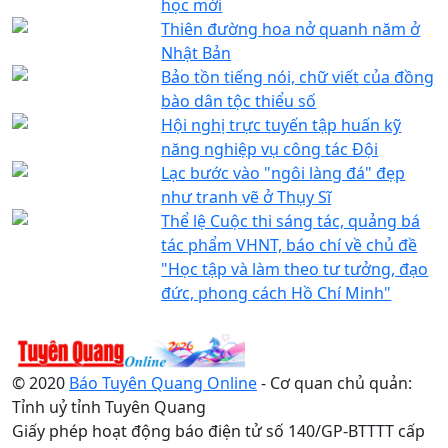
học mới
Thiên đường hoa nở quanh năm ở
Nhật Bản
Bảo tồn tiếng nói, chữ viết của đồng
bào dân tộc thiểu số
Hội nghị trực tuyến tập huấn kỹ
năng nghiệp vụ công tác Đội
Lạc bước vào "ngôi làng đá" đẹp
như tranh vẽ ở Thụy Sĩ
Thể lệ Cuộc thi sáng tác, quảng bá
tác phẩm VHNT, báo chí về chủ đề
"Học tập và làm theo tư tưởng, đạo
đức, phong cách Hồ Chí Minh"
© 2020
Báo Tuyên Quang Online
- Cơ quan chủ quản:
Tỉnh uỷ tỉnh Tuyên Quang
Giấy phép hoạt động báo điện tử số 140/GP-BTTTT cấp