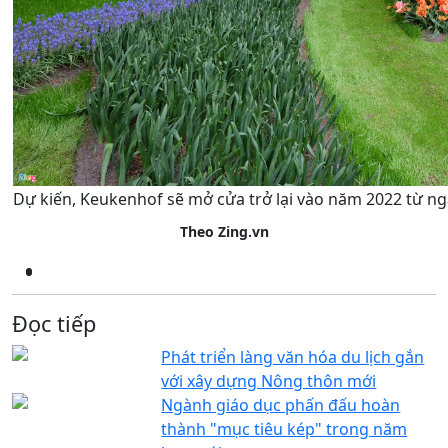
Dự kiến, Keukenhof sẽ mở cửa trở lại vào năm 2022 từ ng
Theo Zing.vn
Đọc tiếp
Phát triển làng văn hóa du lịch gắn
với xây dựng Nông thôn mới
Ngành giáo dục phấn đấu hoàn
thành "mục tiêu kép" trong năm