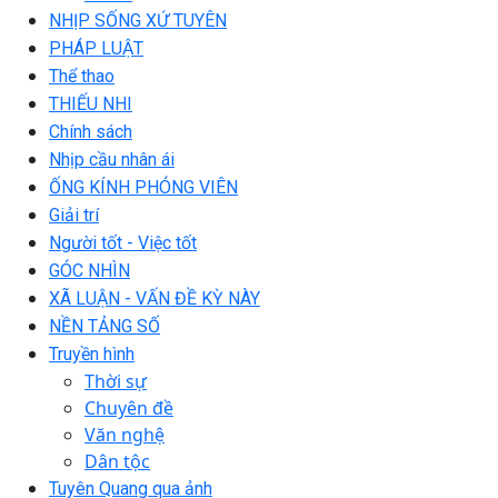
NHỊP SỐNG XỨ TUYÊN
PHÁP LUẬT
Thể thao
THIẾU NHI
Chính sách
Nhịp cầu nhân ái
ỐNG KÍNH PHÓNG VIÊN
Giải trí
Người tốt - Việc tốt
GÓC NHÌN
XÃ LUẬN - VẤN ĐỀ KỲ NÀY
NỀN TẢNG SỐ
Truyền hình
Thời sự
Chuyên đề
Văn nghệ
Dân tộc
Tuyên Quang qua ảnh