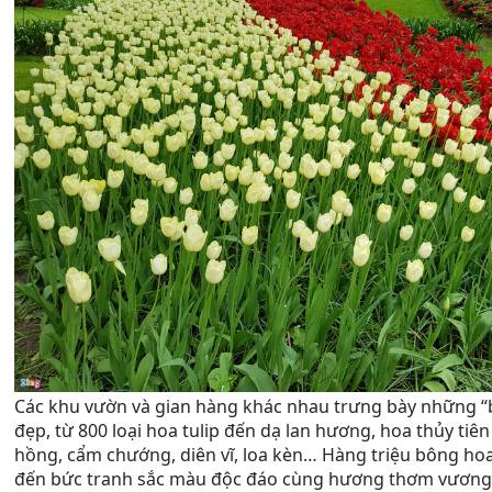
Các khu vườn và gian hàng khác nhau trưng bày những “b
đẹp, từ 800 loại hoa tulip đến dạ lan hương, hoa thủy tiên
hồng, cẩm chướng, diên vĩ, loa kèn… Hàng triệu bông ho
đến bức tranh sắc màu độc đáo cùng hương thơm vương 