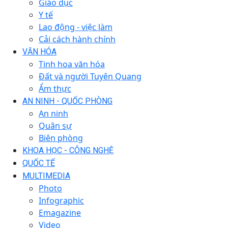
Giáo dục
Y tế
Lao động - việc làm
Cải cách hành chính
VĂN HÓA
Tinh hoa văn hóa
Đất và người Tuyên Quang
Ẩm thực
AN NINH - QUỐC PHÒNG
An ninh
Quân sự
Biên phòng
KHOA HỌC - CÔNG NGHỆ
QUỐC TẾ
MULTIMEDIA
Photo
Infographic
Emagazine
Video