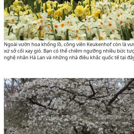
Ngoài vườn hoa khổng lồ, công viên Keukenhof còn là vư
xứ sở cối xay gió. Bạn có thể chiêm ngưỡng nhiều bức tư
nghệ nhân Hà Lan và những nhà điêu khắc quốc tế tại đây