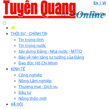
En |
Vi
Toggle main menu visibility
THỜI SỰ - CHÍNH TRỊ
Tin trong tỉnh
Tin trong nước
Xây dựng Đảng - Nhà nước - MTTQ
Bảo vệ nền tảng tư tưởng của Đảng
Đạo đức Hồ Chí Minh
KINH TẾ
Công nghiệp
Nông-Lâm nghiệp
Thương mại - Dịch vụ
Đầu tư
Nông thôn mới
XÃ HỘI