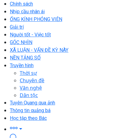
Chính sách
Nhịp cầu nhân ái
ỐNG KÍNH PHÓNG VIÊN
Giải trí
Người tốt - Việc tốt
GÓC NHÌN
XÃ LUẬN - VẤN ĐỀ KỲ NÀY
NỀN TẢNG SỐ
Truyền hình
Thời sự
Chuyên đề
Văn nghệ
Dân tộc
Tuyên Quang qua ảnh
Thông tin quảng bá
Học tập theo Bác