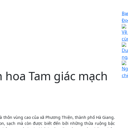
Bạ
Đọc
Về
cù
Du
ng
Ng
n hoa Tam giác mạch
ch
à thôn vùng cao của xã Phương Thiện, thành phố Hà Giang.
ngon, sạch mà còn được biết đến bởi những thửa ruộng bậc