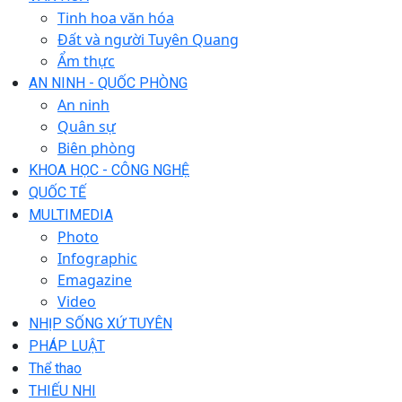
Tinh hoa văn hóa
Đất và người Tuyên Quang
Ẩm thực
AN NINH - QUỐC PHÒNG
An ninh
Quân sự
Biên phòng
KHOA HỌC - CÔNG NGHỆ
QUỐC TẾ
MULTIMEDIA
Photo
Infographic
Emagazine
Video
NHỊP SỐNG XỨ TUYÊN
PHÁP LUẬT
Thể thao
THIẾU NHI