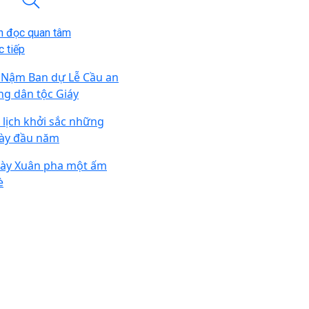
n đọc quan tâm
 tiếp
 Nậm Ban dự Lễ Cầu an
ng dân tộc Giáy
 lịch khởi sắc những
ày đầu năm
ày Xuân pha một ấm
è