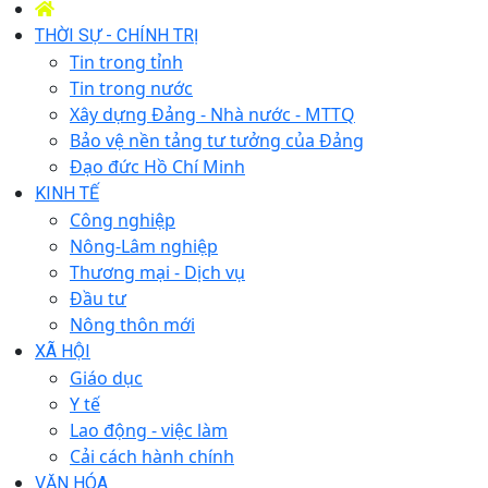
THỜI SỰ - CHÍNH TRỊ
Tin trong tỉnh
Tin trong nước
Xây dựng Đảng - Nhà nước - MTTQ
Bảo vệ nền tảng tư tưởng của Đảng
Đạo đức Hồ Chí Minh
KINH TẾ
Công nghiệp
Nông-Lâm nghiệp
Thương mại - Dịch vụ
Đầu tư
Nông thôn mới
XÃ HỘI
Giáo dục
Y tế
Lao động - việc làm
Cải cách hành chính
VĂN HÓA