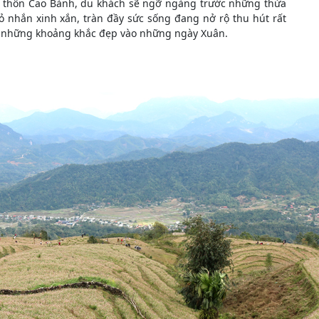
ến thôn Cao Bành, du khách sẽ ngỡ ngàng trước những thửa
 nhắn xinh xắn, tràn đầy sức sống đang nở rộ thu hút rất
ại những khoảng khắc đẹp vào những ngày Xuân.