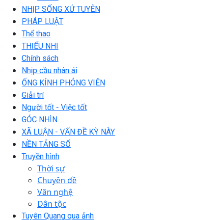
NHỊP SỐNG XỨ TUYÊN
PHÁP LUẬT
Thể thao
THIẾU NHI
Chính sách
Nhịp cầu nhân ái
ỐNG KÍNH PHÓNG VIÊN
Giải trí
Người tốt - Việc tốt
GÓC NHÌN
XÃ LUẬN - VẤN ĐỀ KỲ NÀY
NỀN TẢNG SỐ
Truyền hình
Thời sự
Chuyên đề
Văn nghệ
Dân tộc
Tuyên Quang qua ảnh