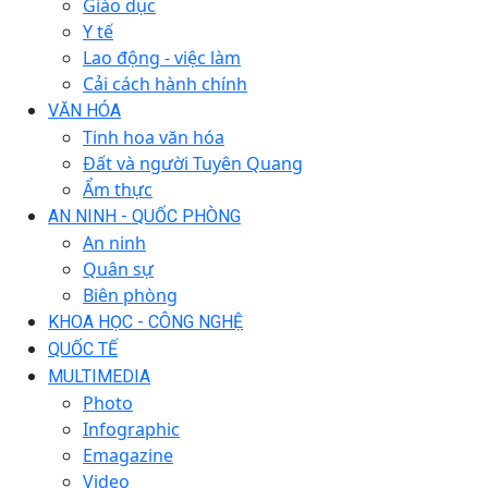
Giáo dục
Y tế
Lao động - việc làm
Cải cách hành chính
VĂN HÓA
Tinh hoa văn hóa
Đất và người Tuyên Quang
Ẩm thực
AN NINH - QUỐC PHÒNG
An ninh
Quân sự
Biên phòng
KHOA HỌC - CÔNG NGHỆ
QUỐC TẾ
MULTIMEDIA
Photo
Infographic
Emagazine
Video