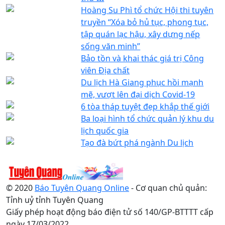
Hoàng Su Phì tổ chức Hội thi tuyên
truyền “Xóa bỏ hủ tục, phong tục,
tập quán lạc hậu, xây dựng nếp
sống văn minh”
Bảo tồn và khai thác giá trị Công
viên Địa chất
Du lịch Hà Giang phục hồi mạnh
mẽ, vượt lên đại dịch Covid-19
6 tòa tháp tuyệt đẹp khắp thế giới
Ba loại hình tổ chức quản lý khu du
lịch quốc gia
Tạo đà bứt phá ngành Du lịch
© 2020
Báo Tuyên Quang Online
- Cơ quan chủ quản:
Tỉnh uỷ tỉnh Tuyên Quang
Giấy phép hoạt động báo điện tử số 140/GP-BTTTT cấp
ngày 17/03/2022