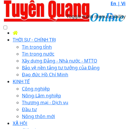
En |
Vi
Toggle main menu visibility
THỜI SỰ - CHÍNH TRỊ
Tin trong tỉnh
Tin trong nước
Xây dựng Đảng - Nhà nước - MTTQ
Bảo vệ nền tảng tư tưởng của Đảng
Đạo đức Hồ Chí Minh
KINH TẾ
Công nghiệp
Nông-Lâm nghiệp
Thương mại - Dịch vụ
Đầu tư
Nông thôn mới
XÃ HỘI