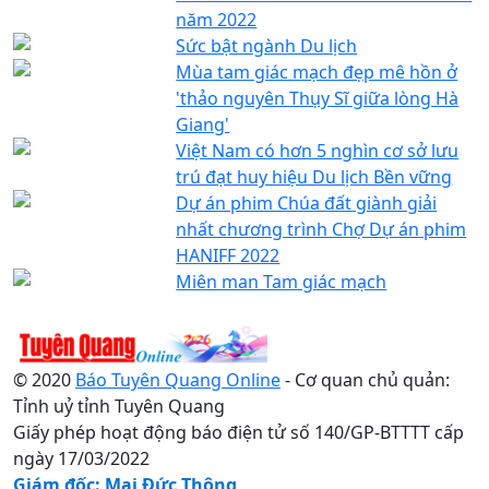
năm 2022
Sức bật ngành Du lịch
Mùa tam giác mạch đẹp mê hồn ở
'thảo nguyên Thụy Sĩ giữa lòng Hà
Giang'
Việt Nam có hơn 5 nghìn cơ sở lưu
trú đạt huy hiệu Du lịch Bền vững
Dự án phim Chúa đất giành giải
nhất chương trình Chợ Dự án phim
HANIFF 2022
Miên man Tam giác mạch
© 2020
Báo Tuyên Quang Online
- Cơ quan chủ quản:
Tỉnh uỷ tỉnh Tuyên Quang
Giấy phép hoạt động báo điện tử số 140/GP-BTTTT cấp
ngày 17/03/2022
Giám đốc: Mai Đức Thông