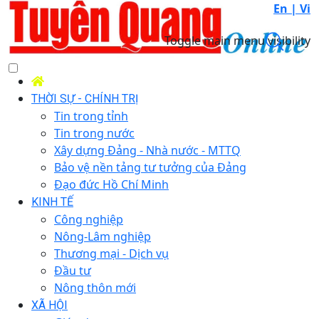
En |
Vi
Toggle main menu visibility
THỜI SỰ - CHÍNH TRỊ
Tin trong tỉnh
Tin trong nước
Xây dựng Đảng - Nhà nước - MTTQ
Bảo vệ nền tảng tư tưởng của Đảng
Đạo đức Hồ Chí Minh
KINH TẾ
Công nghiệp
Nông-Lâm nghiệp
Thương mại - Dịch vụ
Đầu tư
Nông thôn mới
XÃ HỘI