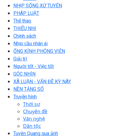
NHỊP SỐNG XỨ TUYÊN
PHÁP LUẬT
Thể thao
THIẾU NHI
Chính sách
Nhịp cầu nhân ái
ỐNG KÍNH PHÓNG VIÊN
Giải trí
Người tốt - Việc tốt
GÓC NHÌN
XÃ LUẬN - VẤN ĐỀ KỲ NÀY
NỀN TẢNG SỐ
Truyền hình
Thời sự
Chuyên đề
Văn nghệ
Dân tộc
Tuyên Quang qua ảnh