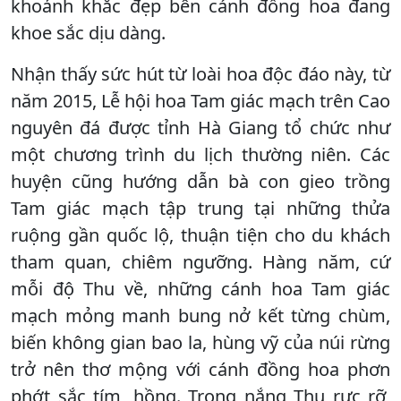
khoảnh khắc đẹp bên cánh đồng hoa đang
khoe sắc dịu dàng.
Nhận thấy sức hút từ loài hoa độc đáo này, từ
năm 2015, Lễ hội hoa Tam giác mạch trên Cao
nguyên đá được tỉnh Hà Giang tổ chức như
một chương trình du lịch thường niên. Các
huyện cũng hướng dẫn bà con gieo trồng
Tam giác mạch tập trung tại những thửa
ruộng gần quốc lộ, thuận tiện cho du khách
tham quan, chiêm ngưỡng. Hàng năm, cứ
mỗi độ Thu về, những cánh hoa Tam giác
mạch mỏng manh bung nở kết từng chùm,
biến không gian bao la, hùng vỹ của núi rừng
trở nên thơ mộng với cánh đồng hoa phơn
phớt sắc tím, hồng. Trong nắng Thu rực rỡ,