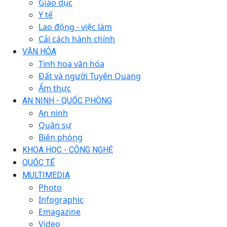
Giáo dục
Y tế
Lao động - việc làm
Cải cách hành chính
VĂN HÓA
Tinh hoa văn hóa
Đất và người Tuyên Quang
Ẩm thực
AN NINH - QUỐC PHÒNG
An ninh
Quân sự
Biên phòng
KHOA HỌC - CÔNG NGHỆ
QUỐC TẾ
MULTIMEDIA
Photo
Infographic
Emagazine
Video