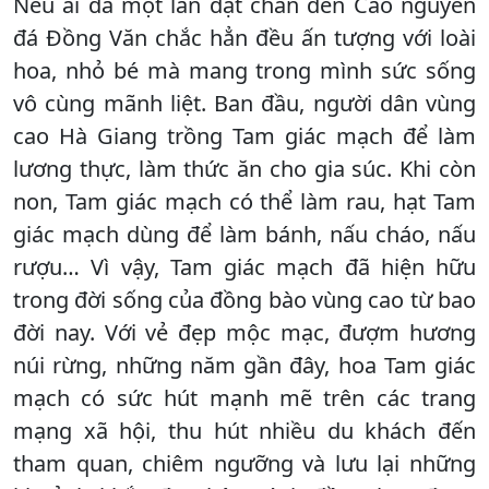
Nếu ai đã một lần đặt chân đến Cao nguyên
đá Đồng Văn chắc hẳn đều ấn tượng với loài
hoa, nhỏ bé mà mang trong mình sức sống
vô cùng mãnh liệt. Ban đầu, người dân vùng
cao Hà Giang trồng Tam giác mạch để làm
lương thực, làm thức ăn cho gia súc. Khi còn
non, Tam giác mạch có thể làm rau, hạt Tam
giác mạch dùng để làm bánh, nấu cháo, nấu
rượu… Vì vậy, Tam giác mạch đã hiện hữu
trong đời sống của đồng bào vùng cao từ bao
đời nay. Với vẻ đẹp mộc mạc, đượm hương
núi rừng, những năm gần đây, hoa Tam giác
mạch có sức hút mạnh mẽ trên các trang
mạng xã hội, thu hút nhiều du khách đến
tham quan, chiêm ngưỡng và lưu lại những