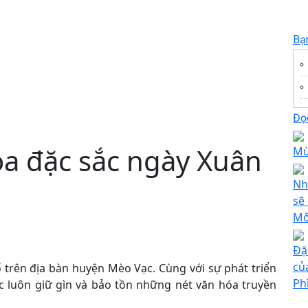
Bạ
Đọc
a đặc sắc ngày Xuân
Mù
Nh
sẽ 
Mô
Đặ
củ
trên địa bàn huyện Mèo Vạc. Cùng với sự phát triển
Ph
c luôn giữ gìn và bảo tồn những nét văn hóa truyền