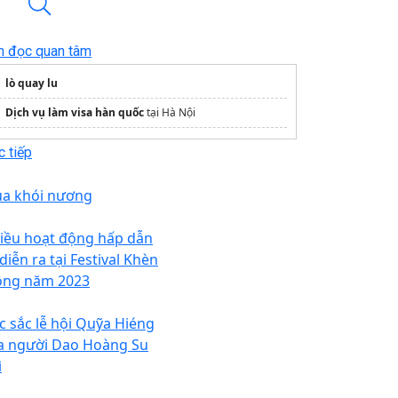
n đọc quan tâm
lò quay lu
Dịch vụ làm visa hàn quốc
tại Hà Nội
 tiếp
a khói nương
iều hoạt động hấp dẫn
diễn ra tại Festival Khèn
ng năm 2023
c sắc lễ hội Quỹa Hiéng
a người Dao Hoàng Su
ì