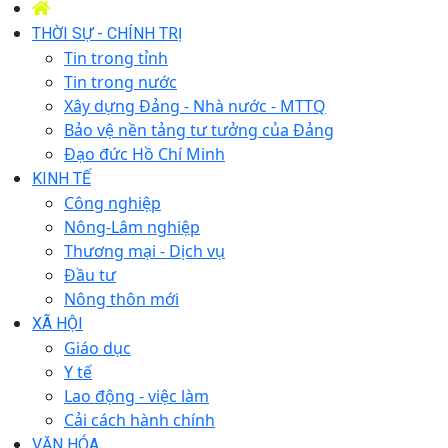
THỜI SỰ - CHÍNH TRỊ
Tin trong tỉnh
Tin trong nước
Xây dựng Đảng - Nhà nước - MTTQ
Bảo vệ nền tảng tư tưởng của Đảng
Đạo đức Hồ Chí Minh
KINH TẾ
Công nghiệp
Nông-Lâm nghiệp
Thương mại - Dịch vụ
Đầu tư
Nông thôn mới
XÃ HỘI
Giáo dục
Y tế
Lao động - việc làm
Cải cách hành chính
VĂN HÓA