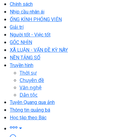
Chính sách
Nhịp cầu nhân ái
ỐNG KÍNH PHÓNG VIÊN
Giải trí
Người tốt - Việc tốt
GÓC NHÌN
XÃ LUẬN - VẤN ĐỀ KỲ NÀY
NỀN TẢNG SỐ
Truyền hình
Thời sự
Chuyên đề
Văn nghệ
Dân tộc
Tuyên Quang qua ảnh
Thông tin quảng bá
Học tập theo Bác