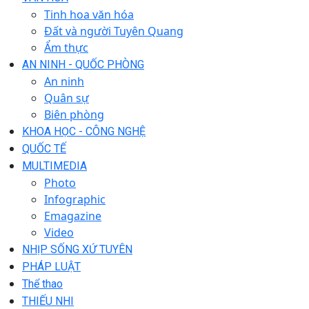
Tinh hoa văn hóa
Đất và người Tuyên Quang
Ẩm thực
AN NINH - QUỐC PHÒNG
An ninh
Quân sự
Biên phòng
KHOA HỌC - CÔNG NGHỆ
QUỐC TẾ
MULTIMEDIA
Photo
Infographic
Emagazine
Video
NHỊP SỐNG XỨ TUYÊN
PHÁP LUẬT
Thể thao
THIẾU NHI