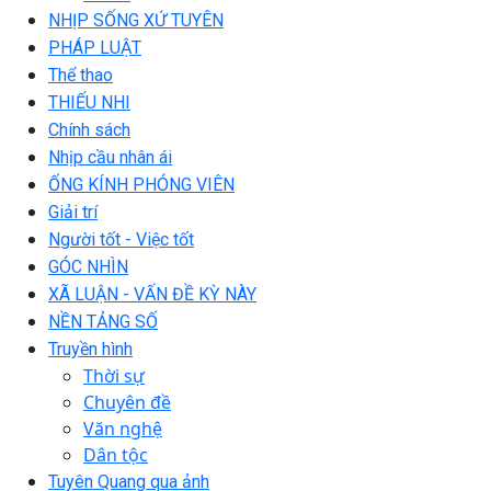
NHỊP SỐNG XỨ TUYÊN
PHÁP LUẬT
Thể thao
THIẾU NHI
Chính sách
Nhịp cầu nhân ái
ỐNG KÍNH PHÓNG VIÊN
Giải trí
Người tốt - Việc tốt
GÓC NHÌN
XÃ LUẬN - VẤN ĐỀ KỲ NÀY
NỀN TẢNG SỐ
Truyền hình
Thời sự
Chuyên đề
Văn nghệ
Dân tộc
Tuyên Quang qua ảnh