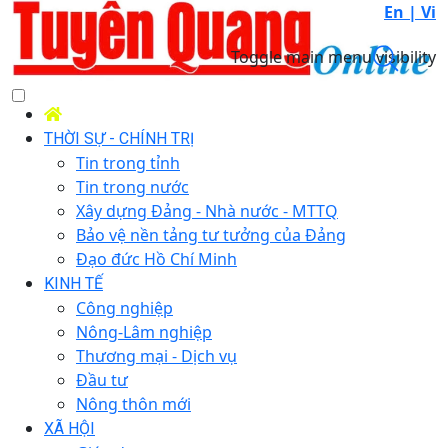
En |
Vi
Toggle main menu visibility
THỜI SỰ - CHÍNH TRỊ
Tin trong tỉnh
Tin trong nước
Xây dựng Đảng - Nhà nước - MTTQ
Bảo vệ nền tảng tư tưởng của Đảng
Đạo đức Hồ Chí Minh
KINH TẾ
Công nghiệp
Nông-Lâm nghiệp
Thương mại - Dịch vụ
Đầu tư
Nông thôn mới
XÃ HỘI