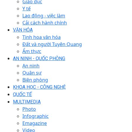
Giáo dục
Y tế
Lao động - việc làm
Cải cách hành chính
VĂN HÓA
Tinh hoa văn hóa
Đất và người Tuyên Quang
Ẩm thực
AN NINH - QUỐC PHÒNG
An ninh
Quân sự
Biên phòng
KHOA HỌC - CÔNG NGHỆ
QUỐC TẾ
MULTIMEDIA
Photo
Infographic
Emagazine
Video