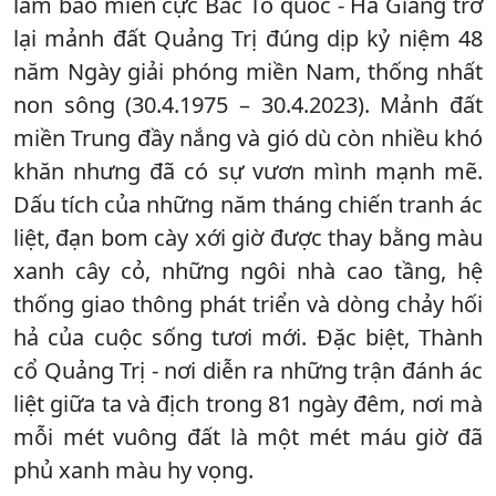
làm báo miền cực Bắc Tổ quốc - Hà Giang trở
lại mảnh đất Quảng Trị đúng dịp kỷ niệm 48
năm Ngày giải phóng miền Nam, thống nhất
non sông (30.4.1975 – 30.4.2023). Mảnh đất
miền Trung đầy nắng và gió dù còn nhiều khó
khăn nhưng đã có sự vươn mình mạnh mẽ.
Dấu tích của những năm tháng chiến tranh ác
liệt, đạn bom cày xới giờ được thay bằng màu
xanh cây cỏ, những ngôi nhà cao tầng, hệ
thống giao thông phát triển và dòng chảy hối
hả của cuộc sống tươi mới. Đặc biệt, Thành
cổ Quảng Trị - nơi diễn ra những trận đánh ác
liệt giữa ta và địch trong 81 ngày đêm, nơi mà
mỗi mét vuông đất là một mét máu giờ đã
phủ xanh màu hy vọng.