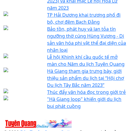
2023) và khai mạc Lễ hội Hoa Lư
năm 2023
TP Hải Dương khai trương phố đi
bộ, chợ đêm Bạch Đằng
Bảo tồn, phát huy và lan tỏa tín
ngưỡng thờ cúng Hùng Vương - Di
sản văn hóa phi vật thể đại diện của
nhân loại
Lễ hội Khinh khí cầu quốc tế mở
màn cho Năm du lịch Tuyên Quang
Hà Giang tham gia trưng bày, giới
thiệu sản phẩm du lịch tại “Hội chợ
Du lịch Tây Bắc năm 2023”
Thúc đẩy văn hóa đọc trong giới trẻ
"Hà Giang loop" khiến giới du lịch
bụi phát cuồng