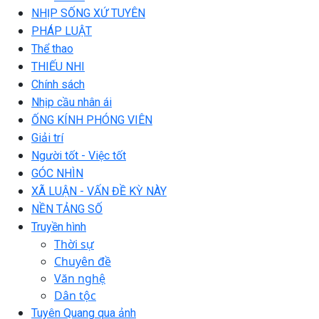
NHỊP SỐNG XỨ TUYÊN
PHÁP LUẬT
Thể thao
THIẾU NHI
Chính sách
Nhịp cầu nhân ái
ỐNG KÍNH PHÓNG VIÊN
Giải trí
Người tốt - Việc tốt
GÓC NHÌN
XÃ LUẬN - VẤN ĐỀ KỲ NÀY
NỀN TẢNG SỐ
Truyền hình
Thời sự
Chuyên đề
Văn nghệ
Dân tộc
Tuyên Quang qua ảnh