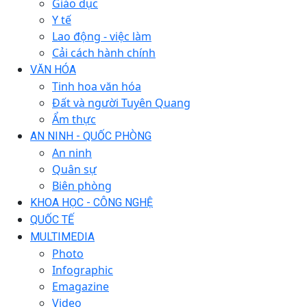
Giáo dục
Y tế
Lao động - việc làm
Cải cách hành chính
VĂN HÓA
Tinh hoa văn hóa
Đất và người Tuyên Quang
Ẩm thực
AN NINH - QUỐC PHÒNG
An ninh
Quân sự
Biên phòng
KHOA HỌC - CÔNG NGHỆ
QUỐC TẾ
MULTIMEDIA
Photo
Infographic
Emagazine
Video