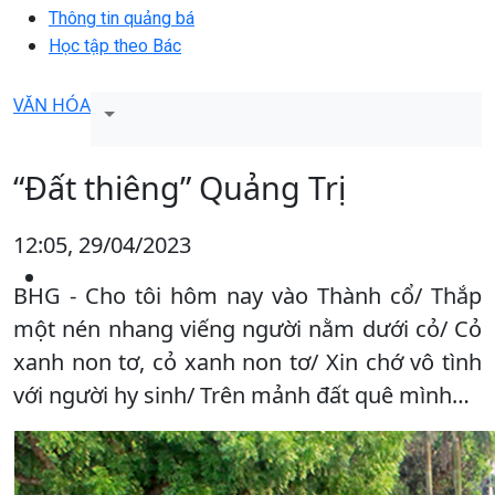
Thông tin quảng bá
Học tập theo Bác
VĂN HÓA
“Đất thiêng” Quảng Trị
12:05, 29/04/2023
BHG - Cho tôi hôm nay vào Thành cổ/ Thắp
một nén nhang viếng người nằm dưới cỏ/ Cỏ
xanh non tơ, cỏ xanh non tơ/ Xin chớ vô tình
với người hy sinh/ Trên mảnh đất quê mình…