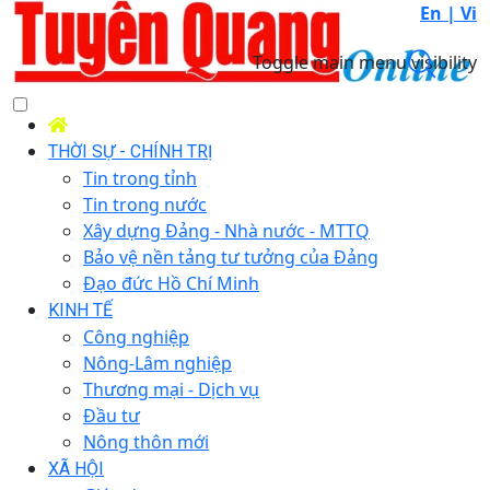
En |
Vi
Toggle main menu visibility
THỜI SỰ - CHÍNH TRỊ
Tin trong tỉnh
Tin trong nước
Xây dựng Đảng - Nhà nước - MTTQ
Bảo vệ nền tảng tư tưởng của Đảng
Đạo đức Hồ Chí Minh
KINH TẾ
Công nghiệp
Nông-Lâm nghiệp
Thương mại - Dịch vụ
Đầu tư
Nông thôn mới
XÃ HỘI