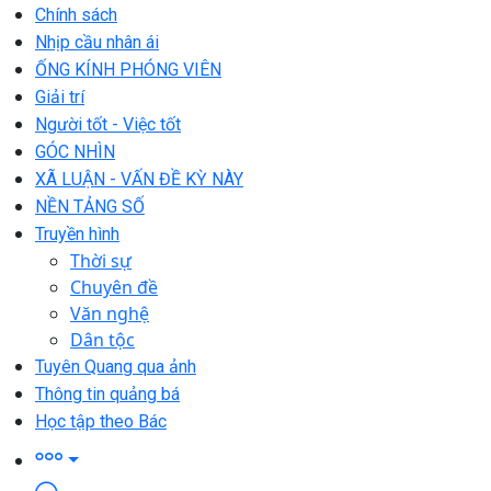
Chính sách
Nhịp cầu nhân ái
ỐNG KÍNH PHÓNG VIÊN
Giải trí
Người tốt - Việc tốt
GÓC NHÌN
XÃ LUẬN - VẤN ĐỀ KỲ NÀY
NỀN TẢNG SỐ
Truyền hình
Thời sự
Chuyên đề
Văn nghệ
Dân tộc
Tuyên Quang qua ảnh
Thông tin quảng bá
Học tập theo Bác