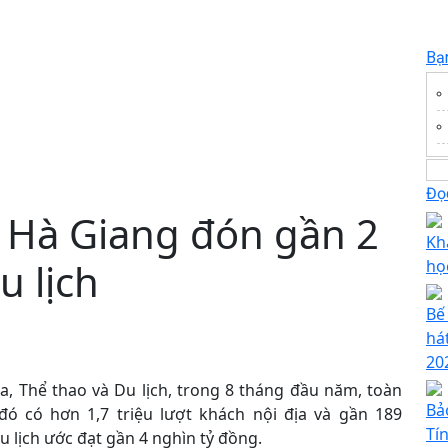
Bạ
Đọc
 Hà Giang đón gần 2
Kh
u lịch
họ
Bế
há
20
a, Thể thao và Du lịch, trong 8 tháng đầu năm, toàn
Bả
 đó có hơn 1,7 triệu lượt khách nội địa và gần 189
Tí
 lịch ước đạt gần 4 nghìn tỷ đồng.