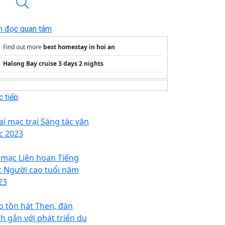
n đọc quan tâm
Find out more
best homestay in hoi an
Halong Bay cruise 3 days 2 nights
 tiếp
ai mạc trại Sáng tác văn
c 2023
 mạc Liên hoan Tiếng
t Người cao tuổi năm
23
o tồn hát Then, đàn
nh gắn với phát triển du