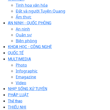
Tinh hoa văn hóa
Đất và người Tuyên Quang
Ẩm thực
AN NINH - QUỐC PHÒNG
An ninh
Quân sự
Biên phòng
KHOA HỌC - CÔNG NGHỆ
QUỐC TẾ
MULTIMEDIA
Photo
Infographic
Emagazine
Video
NHỊP SỐNG XỨ TUYÊN
PHÁP LUẬT
Thể thao
THIẾU NHI