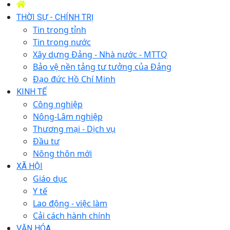
THỜI SỰ - CHÍNH TRỊ
Tin trong tỉnh
Tin trong nước
Xây dựng Đảng - Nhà nước - MTTQ
Bảo vệ nền tảng tư tưởng của Đảng
Đạo đức Hồ Chí Minh
KINH TẾ
Công nghiệp
Nông-Lâm nghiệp
Thương mại - Dịch vụ
Đầu tư
Nông thôn mới
XÃ HỘI
Giáo dục
Y tế
Lao động - việc làm
Cải cách hành chính
VĂN HÓA