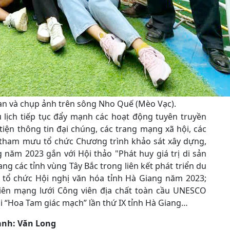
n và chụp ảnh trên sông Nho Quế (Mèo Vạc).
 lịch tiếp tục đẩy mạnh các hoạt động tuyên truyền
tiện thông tin đại chúng, các trang mạng xã hội, các
 tham mưu tổ chức Chương trình khảo sát xây dựng,
năm 2023 gắn với Hội thảo "Phát huy giá trị di sản
g các tỉnh vùng Tây Bắc trong liên kết phát triển du
ện tổ chức Hội nghị văn hóa tỉnh Hà Giang năm 2023;
iên mạng lưới Công viên địa chất toàn cầu UNESCO
ội “Hoa Tam giác mạch” lần thứ IX tỉnh Hà Giang…
 ảnh: Văn Long