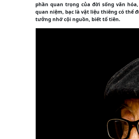
phần quan trọng của đời sống văn hóa,
quan niệm, bạc là vật liệu thiêng có thể đ
tưởng nhớ cội nguồn, biết tổ tiên.