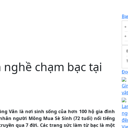
Bạ
T
m nghề chạm bạc tại
Đọc
Gì
vậ
La
ng Văn là nơi sinh sống của hơn 100 hộ gia đình
ng
nhân người Mông Mua Sè Sính (72 tuổi) nổi tiếng
đê
uyền qua 7 đời. Các trang sức làm từ bạc là một
Vi