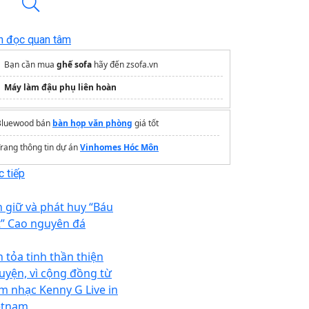
n đọc quan tâm
Bạn cần mua
ghế sofa
hãy đến zsofa.vn
Máy làm đậu phụ liên hoàn
Bluewood bán
bàn họp văn phòng
giá tốt
rang thông tin dự án
Vinhomes Hóc Môn
 tiếp
n giữ và phát huy “Báu
t” Cao nguyên đá
n tỏa tinh thần thiện
uyện, vì cộng đồng từ
m nhạc Kenny G Live in
etnam