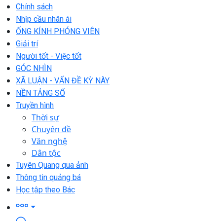
Chính sách
Nhịp cầu nhân ái
ỐNG KÍNH PHÓNG VIÊN
Giải trí
Người tốt - Việc tốt
GÓC NHÌN
XÃ LUẬN - VẤN ĐỀ KỲ NÀY
NỀN TẢNG SỐ
Truyền hình
Thời sự
Chuyên đề
Văn nghệ
Dân tộc
Tuyên Quang qua ảnh
Thông tin quảng bá
Học tập theo Bác