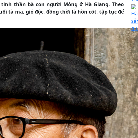
 tinh thần bà con người Mông ở Hà Giang. Theo
uổi tà ma, gió độc, đồng thời là hồn cốt, tập tục để
Hà
sả
qu