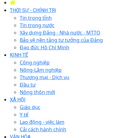
THỜI SỰ - CHÍNH TRỊ
Tin trong tỉnh
Tin trong nước
Xây dựng Đảng - Nhà nước - MTTQ
Bảo vệ nền tảng tư tưởng của Đảng
Đạo đức Hồ Chí Minh
KINH TẾ
Công nghiệp
Nông-Lâm nghiệp
Thương mại - Dịch vụ
Đầu tư
Nông thôn mới
XÃ HỘI
Giáo dục
Y tế
Lao động - việc làm
Cải cách hành chính
VĂN HÓA