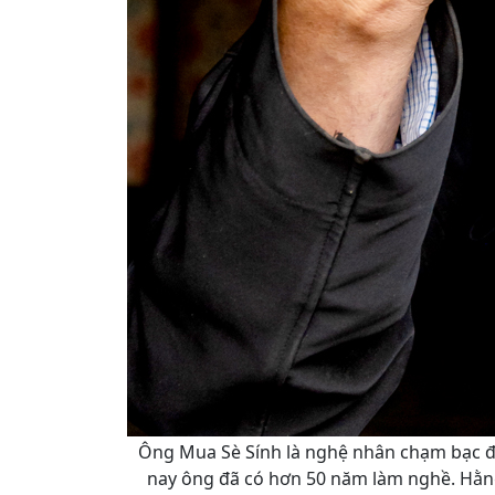
Ông Mua Sè Sính là nghệ nhân chạm bạc đờ
nay ông đã có hơn 50 năm làm nghề. Hằng