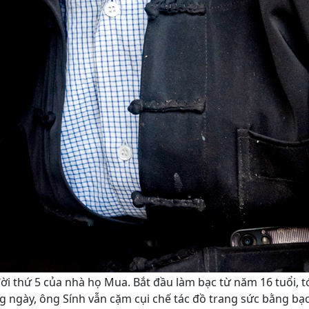
i thứ 5 của nhà họ Mua. Bắt đầu làm bạc từ năm 16 tuổi, t
 ngày, ông Sính vẫn cặm cụi chế tác đồ trang sức bằng bạ