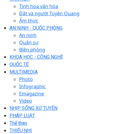
Tinh hoa văn hóa
Đất và người Tuyên Quang
Ẩm thực
AN NINH - QUỐC PHÒNG
An ninh
Quân sự
Biên phòng
KHOA HỌC - CÔNG NGHỆ
QUỐC TẾ
MULTIMEDIA
Photo
Infographic
Emagazine
Video
NHỊP SỐNG XỨ TUYÊN
PHÁP LUẬT
Thể thao
THIẾU NHI