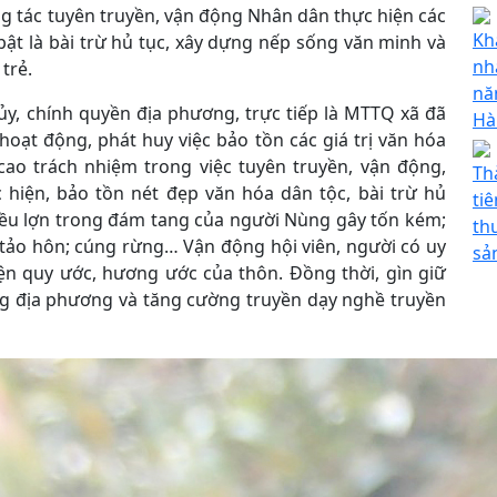
g tác tuyên truyền, vận động Nhân dân thực hiện các
Kh
 bật là bài trừ hủ tục, xây dựng nếp sống văn minh và
nh
trẻ.
nă
y, chính quyền địa phương, trực tiếp là MTTQ xã đã
Hà
hoạt động, phát huy việc bảo tồn các giá trị văn hóa
cao trách nhiệm trong việc tuyên truyền, vận động,
Th
 hiện, bảo tồn nét đẹp văn hóa dân tộc, bài trừ hủ
ti
iều lợn trong đám tang của người Nùng gây tốn kém;
th
 tảo hôn; cúng rừng… Vận động hội viên, người có uy
sả
iện quy ước, hương ước của thôn. Đồng thời, gìn giữ
ng địa phương và tăng cường truyền dạy nghề truyền