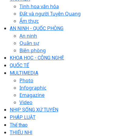
Tinh hoa văn hóa
Đất và người Tuyên Quang
Ẩm thực
AN NINH - QUỐC PHÒNG
An ninh
Quân sự
Biên phòng
KHOA HỌC - CÔNG NGHỆ
QUỐC TẾ
MULTIMEDIA
Photo
Infographic
Emagazine
Video
NHỊP SỐNG XỨ TUYÊN
PHÁP LUẬT
Thể thao
THIẾU NHI