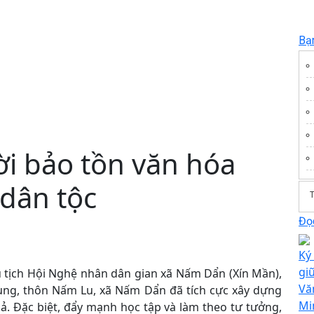
Bạ
ời bảo tồn văn hóa
 dân tộc
T
Đọc
Ký
gi
Chủ tịch Hội Nghệ nhân dân gian xã Nấm Dẩn (Xín Mần),
Vă
Nùng, thôn Nấm Lu, xã Nấm Dẩn đã tích cực xây dựng
Mi
. Đặc biệt, đẩy mạnh học tập và làm theo tư tưởng,