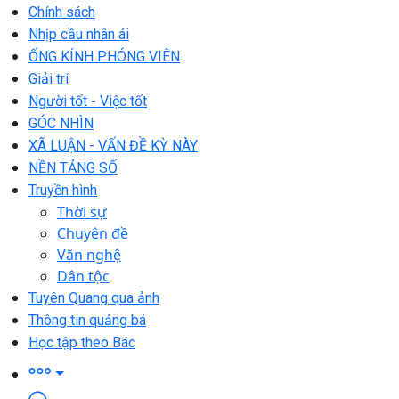
Chính sách
Nhịp cầu nhân ái
ỐNG KÍNH PHÓNG VIÊN
Giải trí
Người tốt - Việc tốt
GÓC NHÌN
XÃ LUẬN - VẤN ĐỀ KỲ NÀY
NỀN TẢNG SỐ
Truyền hình
Thời sự
Chuyên đề
Văn nghệ
Dân tộc
Tuyên Quang qua ảnh
Thông tin quảng bá
Học tập theo Bác