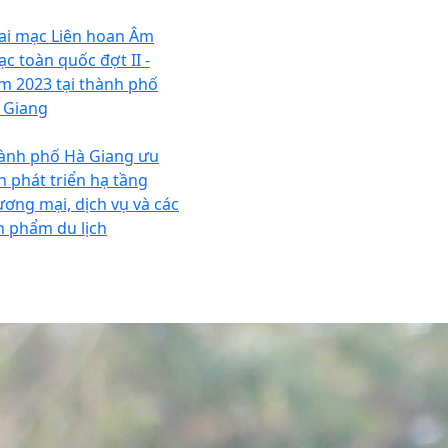
ai mạc Liên hoan Âm
ạc toàn quốc đợt II -
m 2023 tại thành phố
 Giang
ành phố Hà Giang ưu
ên phát triển hạ tầng
ương mại, dịch vụ và các
n phẩm du lịch