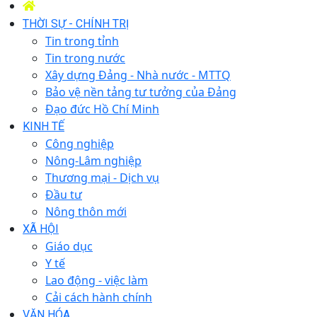
THỜI SỰ - CHÍNH TRỊ
Tin trong tỉnh
Tin trong nước
Xây dựng Đảng - Nhà nước - MTTQ
Bảo vệ nền tảng tư tưởng của Đảng
Đạo đức Hồ Chí Minh
KINH TẾ
Công nghiệp
Nông-Lâm nghiệp
Thương mại - Dịch vụ
Đầu tư
Nông thôn mới
XÃ HỘI
Giáo dục
Y tế
Lao động - việc làm
Cải cách hành chính
VĂN HÓA