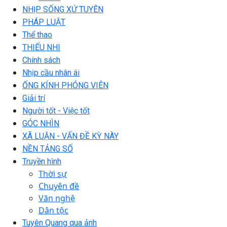
NHỊP SỐNG XỨ TUYÊN
PHÁP LUẬT
Thể thao
THIẾU NHI
Chính sách
Nhịp cầu nhân ái
ỐNG KÍNH PHÓNG VIÊN
Giải trí
Người tốt - Việc tốt
GÓC NHÌN
XÃ LUẬN - VẤN ĐỀ KỲ NÀY
NỀN TẢNG SỐ
Truyền hình
Thời sự
Chuyên đề
Văn nghệ
Dân tộc
Tuyên Quang qua ảnh