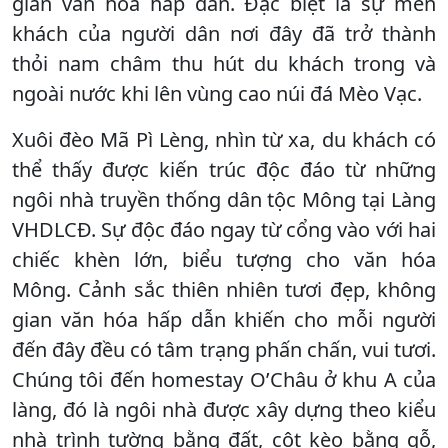
gian văn hóa hấp dẫn. Đặc biệt là sự mến
khách của người dân nơi đây đã trở thành
thỏi nam châm thu hút du khách trong và
ngoài nước khi lên vùng cao núi đá Mèo Vạc.
Xuôi đèo Mã Pì Lèng, nhìn từ xa, du khách có
thể thấy được kiến trúc độc đáo từ những
ngôi nhà truyền thống dân tộc Mông tại Làng
VHDLCĐ. Sự độc đáo ngay từ cổng vào với hai
chiếc khèn lớn, biểu tượng cho văn hóa
Mông. Cảnh sắc thiên nhiên tươi đẹp, không
gian văn hóa hấp dẫn khiến cho mỗi người
đến đây đều có tâm trạng phấn chấn, vui tươi.
Chúng tôi đến homestay O’Châu ở khu A của
làng, đó là ngôi nhà được xây dựng theo kiểu
nhà trình tường bằng đất, cột kèo bằng gỗ,