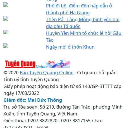
Phố đi bộ, điểm đến hấp dẫn ở
thành phố Hà Giang
Thèn Pả - Làng Mông bình yên nơi
địa đầu Tổ quốc
Huyện Yên Minh tổ chức lễ hội Gầu
Tào
Ngày mới ở thôn Khun
© 2020
Báo Tuyên Quang Online
- Cơ quan chủ quản:
Tỉnh uỷ tỉnh Tuyên Quang
Giấy phép hoạt động báo điện tử số 140/GP-BTTTT cấp
ngày 17/03/2022
Giám đốc: Mai Đức Thông
Trụ sở Tòa soạn: Số 219, đường Tân Trào, phường Minh
Xuân, tỉnh Tuyên Quang, Việt Nam.
Điện thoại: 0207.3822820 - 0207.3817155 / Fax:
0207.3822821 - Email: