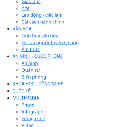
Giáo dục
Y tế
Lao động - việc làm
Cải cách hành chính
VĂN HÓA
Tinh hoa văn hóa
Đất và người Tuyên Quang
Ẩm thực
AN NINH - QUỐC PHÒNG
An ninh
Quân sự
Biên phòng
KHOA HỌC - CÔNG NGHỆ
QUỐC TẾ
MULTIMEDIA
Photo
Infographic
Emagazine
Video