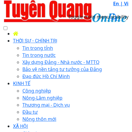
En |
Vi
Toggle main menu visibility
THỜI SỰ - CHÍNH TRỊ
Tin trong tỉnh
Tin trong nước
Xây dựng Đảng - Nhà nước - MTTQ
Bảo vệ nền tảng tư tưởng của Đảng
Đạo đức Hồ Chí Minh
KINH TẾ
Công nghiệp
Nông-Lâm nghiệp
Thương mại - Dịch vụ
Đầu tư
Nông thôn mới
XÃ HỘI