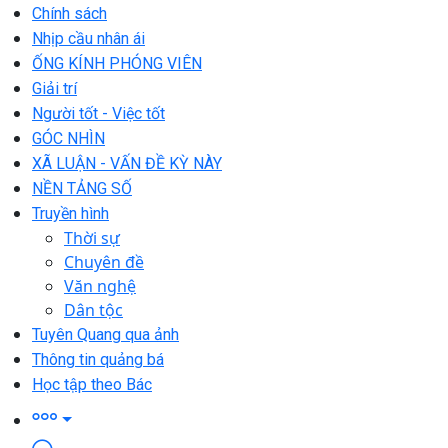
Chính sách
Nhịp cầu nhân ái
ỐNG KÍNH PHÓNG VIÊN
Giải trí
Người tốt - Việc tốt
GÓC NHÌN
XÃ LUẬN - VẤN ĐỀ KỲ NÀY
NỀN TẢNG SỐ
Truyền hình
Thời sự
Chuyên đề
Văn nghệ
Dân tộc
Tuyên Quang qua ảnh
Thông tin quảng bá
Học tập theo Bác