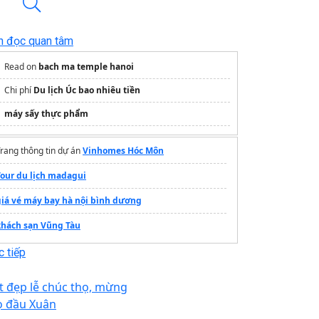
n đọc quan tâm
Read on
bach ma temple hanoi
Chi phí
Du lịch Úc bao nhiêu tiền
máy sấy thực phẩm
rang thông tin dự án
Vinhomes Hóc Môn
Tour du lịch madagui
giá vé máy bay hà nội bình dương
khách sạn Vũng Tàu
 tiếp
t đẹp lễ chúc thọ, mừng
ọ đầu Xuân