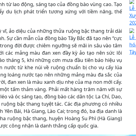
inh từ lao động, sáng tạo của đồng bào vùng cao. Tạo
Lễ
y du lịch phát triển tương xứng với tiềm năng, thế
Xu
20
 vĩ, ảo diệu của những thửa ruộng bậc thang trải dài
Lễ
nh. Sự cần mẫn của đồng bào Tây Bắc đã tạo nên “cực
hó
n trong đời được chiêm ngưỡng sẽ mãi in sâu vào tâm
Tà
ới các mảng màu đan xen đầy kỳ ảo tạo nên sức lôi
ào tháng 5, khi những cơn mưa đầu tiên báo hiệu vụ
n nước từ khe núi về ruộng chuẩn bị cho vụ cấy lúa
ang loáng nước tạo nên những mảng màu đa sắc của
ời, đan xen là màu xanh dịu nhẹ của mạ non mới cấy.
ư một tấm thảm vàng. Phải mất hàng trăm năm với sự
éo và óc sáng tạo, đồng bào các dân tộc La Chí, Dao,
ruộng bậc thang tuyệt tác. Các địa phương có nhiều
 Yên Bái, Hà Giang, Lào Cai; trong đó, ba địa danh là
 ha ruộng bậc thang, huyện Hoàng Su Phì (Hà Giang)
được công nhận là danh thắng cấp quốc gia.