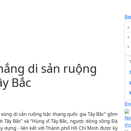
Bạ
T
ắng di sản ruộng
ây Bắc
Đọc
i vùng di sản ruộng bậc thang quốc gia Tây Bắc” gồm
Né
ời Tây Bắc” và “Hùng vĩ Tây Bắc, ngược dòng sông Đà
th
ây dựng - liên kết với Thành phố Hồ Chí Minh được kỳ