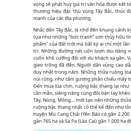
vọng sẽ phát huy giá trị văn hóa được kết t
thương hiệu đặc thù vùng Tây Bắc, thúc đẩ
mạnh của các địa phương.
Nhắc đến Tây Bắc, là nhớ đến khung cảnh kỳ
tựa như những “bức tranh” sơn thủy hữu tì
phẩm” của đất trời mà bất kỳ ai chỉ một lầ
trí. Những đường nét uốn lượn dịu dàng v
cuốn khó cưỡng đối với du khách xa gần. V
gieo trồng đã đến. Người dân vùng cao dẫ
duy nhất trong năm. Những thửa ruộng lo
núi rừng, như tấm gương phản chiếu mây tr
Đến mùa lúa chín, ruộng bậc thang lại nh
cần mẫn, siêng năng cùng đôi bàn tay khéo l
Tày, Nùng, Mông… mới tạo nên những thửa 
ruộng bậc thang nhất có thể kể đến như tỉnh
huyện Mù Cang Chải (Yên Bái) có gần 2.200
gần 765 ha và Sa Pa (Lào Cai) gần 1.000 ha 