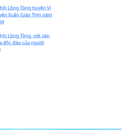
 hội Lồng Tông huyện Vị
yên Xuân Giáp Thìn năm
24
 hội Lồng Tồng, nét văn
a độc đáo của người
y