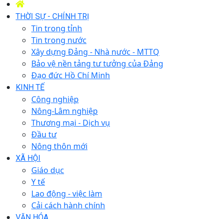
THỜI SỰ - CHÍNH TRỊ
Tin trong tỉnh
Tin trong nước
Xây dựng Đảng - Nhà nước - MTTQ
Bảo vệ nền tảng tư tưởng của Đảng
Đạo đức Hồ Chí Minh
KINH TẾ
Công nghiệp
Nông-Lâm nghiệp
Thương mại - Dịch vụ
Đầu tư
Nông thôn mới
XÃ HỘI
Giáo dục
Y tế
Lao động - việc làm
Cải cách hành chính
VĂN HÓA