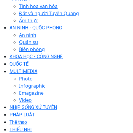
Tinh hoa văn hóa
Đất và người Tuyên Quang
Ẩm thực
AN NINH - QUỐC PHÒNG
An ninh
Quân sự
Biên phòng
KHOA HỌC - CÔNG NGHỆ
QUỐC TẾ
MULTIMEDIA
Photo
Infographic
Emagazine
Video
NHỊP SỐNG XỨ TUYÊN
PHÁP LUẬT
Thể thao
THIẾU NHI