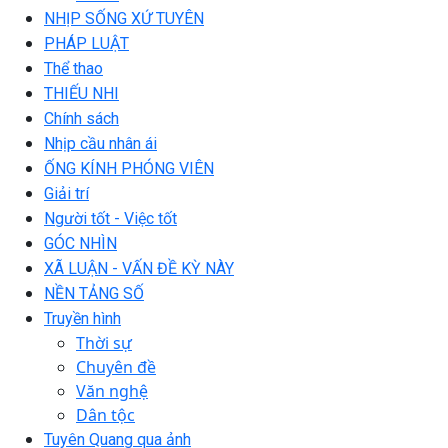
NHỊP SỐNG XỨ TUYÊN
PHÁP LUẬT
Thể thao
THIẾU NHI
Chính sách
Nhịp cầu nhân ái
ỐNG KÍNH PHÓNG VIÊN
Giải trí
Người tốt - Việc tốt
GÓC NHÌN
XÃ LUẬN - VẤN ĐỀ KỲ NÀY
NỀN TẢNG SỐ
Truyền hình
Thời sự
Chuyên đề
Văn nghệ
Dân tộc
Tuyên Quang qua ảnh