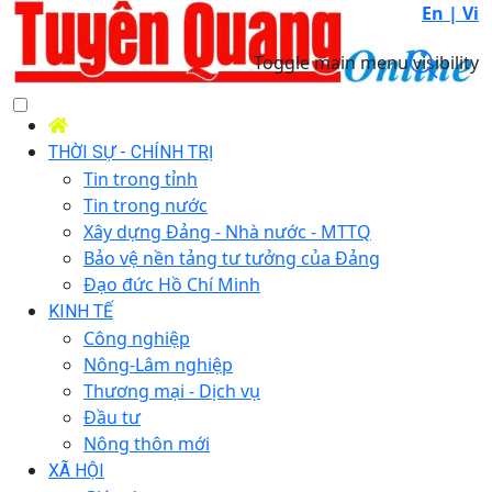
En |
Vi
Toggle main menu visibility
THỜI SỰ - CHÍNH TRỊ
Tin trong tỉnh
Tin trong nước
Xây dựng Đảng - Nhà nước - MTTQ
Bảo vệ nền tảng tư tưởng của Đảng
Đạo đức Hồ Chí Minh
KINH TẾ
Công nghiệp
Nông-Lâm nghiệp
Thương mại - Dịch vụ
Đầu tư
Nông thôn mới
XÃ HỘI