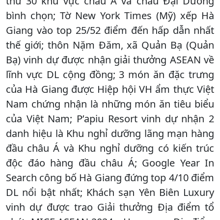
thứ 30 khu vực châu Á và châu Đại Dương
bình chọn; Tờ New York Times (Mỹ) xếp Hà
Giang vào top 25/52 điểm đến hấp dẫn nhất
thế giới; thôn Nặm Đăm, xã Quản Bạ (Quản
Bạ) vinh dự được nhận giải thưởng ASEAN về
lĩnh vực DL cộng đồng; 3 món ăn đặc trưng
của Hà Giang được Hiệp hội VH ẩm thực Việt
Nam chứng nhận là những món ăn tiêu biểu
của Việt Nam; P’apiu Resort vinh dự nhận 2
danh hiệu là Khu nghỉ dưỡng lãng mạn hàng
đầu châu Á và Khu nghỉ dưỡng có kiến trúc
độc đáo hàng đầu châu Á; Google Year In
Search công bố Hà Giang đứng top 4/10 điểm
DL nổi bật nhất; Khách sạn Yên Biên Luxury
vinh dự được trao Giải thưởng Địa điểm tổ