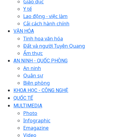
Giáo dục
Y tế
Lao động - việc làm
Cải cách hành chính
VĂN HÓA
Tinh hoa văn hóa
Đất và người Tuyên Quang
Ẩm thực
AN NINH - QUỐC PHÒNG
An ninh
Quân sự
Biên phòng
KHOA HỌC - CÔNG NGHỆ
QUỐC TẾ
MULTIMEDIA
Photo
Infographic
Emagazine
Video